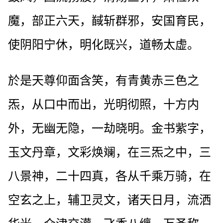
魔，部正六天，馘斩群邪，安国育民，
使阴阳宁休，明化既兴，道畅太虚。
於是天尊仰面含笑，有青黄赤三色之
炁，从口中而出，光明彻照，十方内
外，无幽无隐，一劫晓明。金书紫字，
玉文丹章，文彩焕斓，在三炁之中，三
八景神，二十四真，各从千乘万骑，在
空玄之上，辅卫灵文，诸天日月，流洒