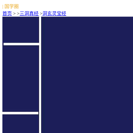
| 国学圈
首页
> >
三洞真经
>
洞玄灵宝经