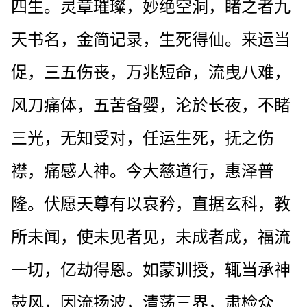
四生。灵章璀璨，妙绝空洞，睹之者九
天书名，金简记录，生死得仙。来运当
促，三五伤丧，万兆短命，流曳八难，
风刀痛体，五苦备婴，沦於长夜，不睹
三光，无知受对，任运生死，抚之伤
襟，痛感人神。今大慈道行，惠泽普
隆。伏愿天尊有以哀矜，直据玄科，教
所未闻，使未见者见，未成者成，福流
一切，亿劫得恩。如蒙训授，辄当承神
鼓风，因流扬波，清荡三界，肃检众