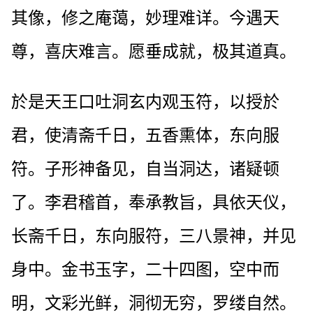
其像，修之庵蔼，妙理难详。今遇天
尊，喜庆难言。愿垂成就，极其道真。
於是天王口吐洞玄内观玉符，以授於
君，使清斋千日，五香熏体，东向服
符。子形神备见，自当洞达，诸疑顿
了。李君稽首，奉承教旨，具依天仪，
长斋千日，东向服符，三八景神，并见
身中。金书玉字，二十四图，空中而
明，文彩光鲜，洞彻无穷，罗缕自然。