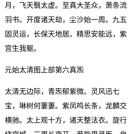
月，飞天翳太虚。至真大圣众，萧条流
羽书。开度诸天劫，尘沙始一周。九五
固灵运，长保天地居。精思安能远，紫
宫生我躯。
元始太清图上部第六真炁
太清无边际，青炁郁紫微。灵风迅七
宝，琳树何萋萋。紫凤鸣长条，龙麟交
横驰。太上观十方，诸天整法衣。旋行