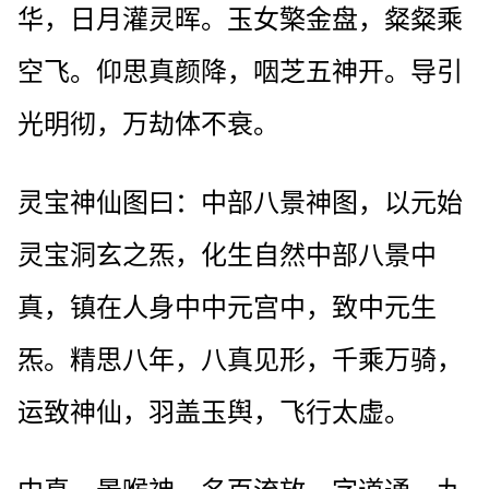
华，日月灌灵晖。玉女檠金盘，粲粲乘
空飞。仰思真颜降，咽芝五神开。导引
光明彻，万劫体不衰。
灵宝神仙图曰：中部八景神图，以元始
灵宝洞玄之炁，化生自然中部八景中
真，镇在人身中中元宫中，致中元生
炁。精思八年，八真见形，千乘万骑，
运致神仙，羽盖玉舆，飞行太虚。