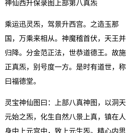
神仙西升保录图上部第八真炁
乘运迅灵炁，驾景升西宫。之造玉那
国，万乘来相从。神魔稽首伏，天王并
归降。分金范正法，世恭道德王。故施
正真炁，别号度一方。是时有道世，称
曰福德堂。
灵宝神仙图曰：上部八真神图，以洞天
元始之炁，化生自然八景上真，镇在人
身中上元宫中，致上元生炁。精心内思