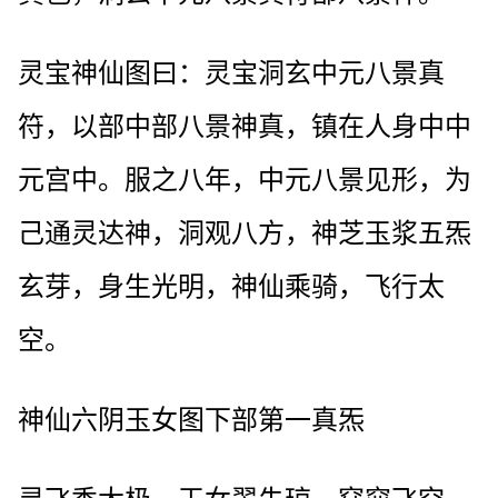
灵宝神仙图曰：灵宝洞玄中元八景真
符，以部中部八景神真，镇在人身中中
元宫中。服之八年，中元八景见形，为
己通灵达神，洞观八方，神芝玉浆五炁
玄芽，身生光明，神仙乘骑，飞行太
空。
神仙六阴玉女图下部第一真炁