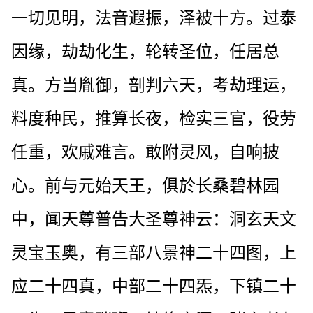
一切见明，法音遐振，泽被十方。过泰
因缘，劫劫化生，轮转圣位，任居总
真。方当胤御，剖判六天，考劫理运，
料度种民，推算长夜，检实三官，役劳
任重，欢戚难言。敢附灵风，自响披
心。前与元始天王，俱於长桑碧林园
中，闻天尊普告大圣尊神云：洞玄天文
灵宝玉奥，有三部八景神二十四图，上
应二十四真，中部二十四炁，下镇二十