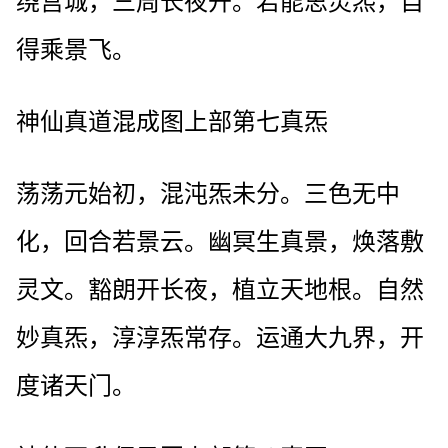
绕宫城，三周长夜开。若能思灵炁，自
得乘景飞。
神仙真道混成图上部第七真炁
荡荡元始初，混沌炁未分。三色无中
化，回合若景云。幽冥生真景，焕落敷
灵文。豁朗开长夜，植立天地根。自然
妙真炁，淳淳炁常存。运通大九界，开
度诸天门。