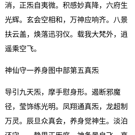
消，正炁自夷微。积感妙真降，六府生
光辉。玄会空相和，万神应响齐。八景
扶云盖，焕落迅羽仪。载我大梵外，逍
遥乘空飞。
神仙守一养身图中部第五真炁
导引九天炁，摩手慰身形。遏断邪魔
径，莹饰练光明。凤翔通真炁，龙超制
万灵。辰旦众真会，养身觉神生。淡泊