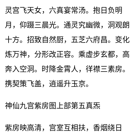
灵宫飞天女，六真宴常汤。抱日负明
月，仰蹑三晨光。通灵究幽微，洞观朗
十方。招致自然厨，五芝六府昌。变化
炼万神，分形改正容。乘虚步玄都，高
奔入空洞。时降金霄人，徉襟三素房。
携契策飞盖，逍遥升玉京。
神仙九宫紫房图上部第五真炁
紫房映高清，宫室互相扶，香烟绕日