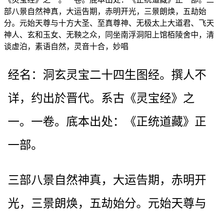
部八景自然神真，大运告期，赤明开光，三景朗焕，五劫始
分。元始天尊与十方大圣、至真尊神、无极太上大道君、飞天
神人、玄和玉女、无鞅之众，同坐南浮洞阳上馆栢陵舍中，清
谈虚泊，素语自然，灵音十合，妙唱
经名：洞玄灵宝二十四生图经。撰人不
详，约出於晋代。系古《灵宝经》之
一。一卷。底本出处：《正统道藏》正
一部。
三部八景自然神真，大运告期，赤明开
光，三景朗焕，五劫始分。元始天尊与