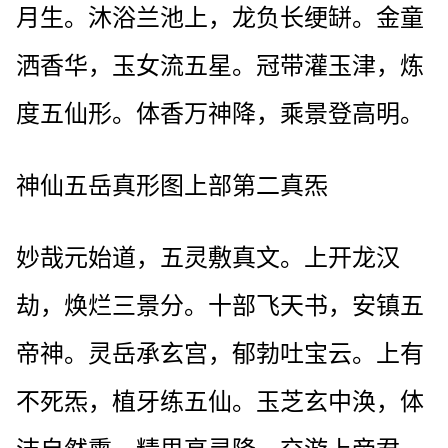
月生。沐浴兰池上，龙负长绠缾。金童
洒香华，玉女流五星。冠带灌玉津，炼
度五仙形。体香万神降，乘景登高明。
神仙五岳真形图上部第二真炁
妙哉元始道，五灵敷真文。上开龙汉
劫，焕烂三景分。十部飞天书，安镇五
帝神。灵岳承玄宫，郁勃吐宝云。上有
不死炁，植牙练五仙。玉芝玄中涣，体