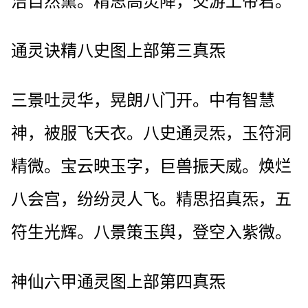
洁自然熏。精思高灵降，交游上帝君。
通灵诀精八史图上部第三真炁
三景吐灵华，晃朗八门开。中有智慧
神，被服飞天衣。八史通灵炁，玉符洞
精微。宝云映玉字，巨兽振天威。焕烂
八会宫，纷纷灵人飞。精思招真炁，五
符生光辉。八景策玉舆，登空入紫微。
神仙六甲通灵图上部第四真炁