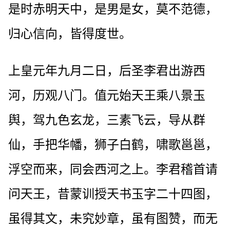
是时赤明天中，是男是女，莫不范德，
归心信向，皆得度世。
上皇元年九月二日，后圣李君出游西
河，历观八门。值元始天王乘八景玉
舆，驾九色玄龙，三素飞云，导从群
仙，手把华幡，狮子白鹤，啸歌邕邕，
浮空而来，同会西河之上。李君稽首请
问天王，昔蒙训授天书玉字二十四图，
虽得其文，未究妙章，虽有图赞，而无