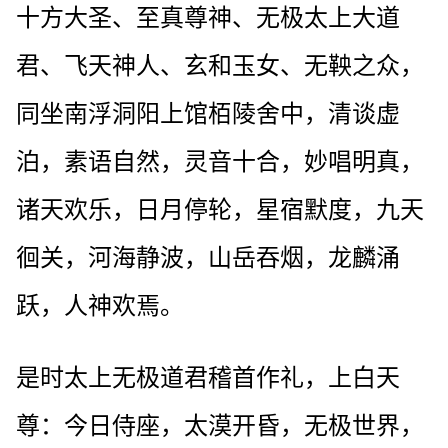
十方大圣、至真尊神、无极太上大道
君、飞天神人、玄和玉女、无鞅之众，
同坐南浮洞阳上馆栢陵舍中，清谈虚
泊，素语自然，灵音十合，妙唱明真，
诸天欢乐，日月停轮，星宿默度，九天
徊关，河海静波，山岳吞烟，龙麟涌
跃，人神欢焉。
是时太上无极道君稽首作礼，上白天
尊：今日侍座，太漠开昏，无极世界，