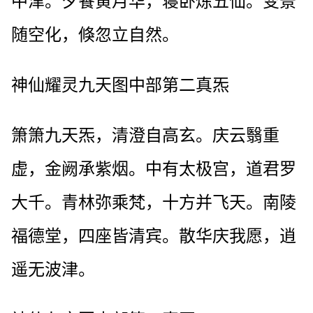
中津。夕餐黄月华，寝卧炼五仙。变景
随空化，倏忽立自然。
神仙耀灵九天图中部第二真炁
箫箫九天炁，清澄自高玄。庆云翳重
虚，金阙承紫烟。中有太极宫，道君罗
大千。青林弥乘梵，十方并飞天。南陵
福德堂，四座皆清宾。散华庆我愿，逍
遥无波津。