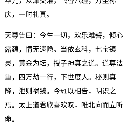
华光，众津交灌，飞香八缠，万圣称
庆，一时礼真。
天尊告曰：今生一切，欢乐难譬，倾心
露蕴，情无遗隐。当依玄科，七宝镇
灵，黄金为坛，授子神真之道。道尊法
重，四万劫一行，下世度人。秘则真
降，泄则祸臻。今#1以相告，明识之
焉。太上道君欣喜欢叹，唯北向而立听
命。