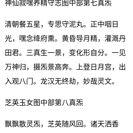
神仙寂嘿养精守志图中部第七真炁
清朝餐五星，专思守泥丸。正中咽日
光，嘿念绛府熏。黄昏导月精，灌溉丹
田君。三真生一景，变化形自分。一见
万神归，摄炁景高奔。上登日月宫，出
入观八门。龙汉无终劫，妙哉灵文。
芝英玉女图中部第八真炁
飘飘散灵炁，芝英随风回。诸天洒香