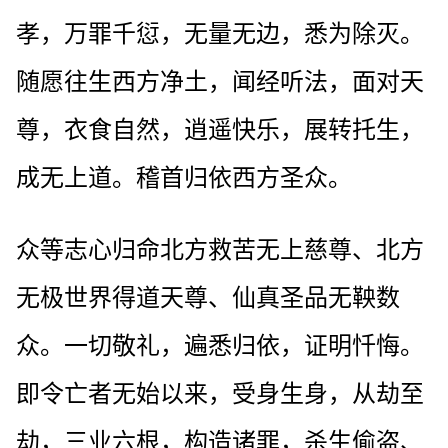
孝，万罪千愆，无量无边，悉为除灭。
随愿往生西方净土，闻经听法，面对天
尊，衣食自然，逍遥快乐，展转托生，
成无上道。稽首归依西方圣众。
众等志心归命北方救苦无上慈尊、北方
无极世界得道天尊、仙真圣品无鞅数
众。一切敬礼，遍悉归依，证明忏悔。
即令亡者无始以来，受身生身，从劫至
劫，三业六根，构造诸罪，杀生偷盗、