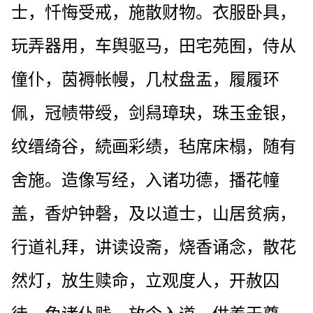
士，忏悔受戒，施散财物。衣服卧具，
玩弄器用，车舆驱马，田宅苑囿，侍从
僮仆，茵褥帐幔，几杖盘盂，履履环
佩，冠帻带绶，剑舄璋玦，珠玉金银，
纹缙绮谷，続画彩绩，毡席床榻，随有
舍施。造像写经，入诸功德，播花幢
盖，香炉钟磬，及以道士，山居贫病，
行道礼拜，讲读设斋，烧香诵念，散花
然灯，放生赎命，立观度人，开赦囚