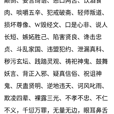
颠倒、妄言绮语、恶口两舌、饮酒食
肉、啖嚼五辛、犯戒破斋、轻师叛道、
损坏尊像、W毁经文、口是心非、说人
长短、嫉妬胜己、陷害贤良、谗击忠
贞、斗乱家国、违盟犯约、泄漏真科、
秽污玄坛、践踏灵观、祷祀神鬼、鼓舞
妖言、背正入邪、疑真信俗、祝诅神
鬼、厌蛊贤明、逆地违天、诃风叱雨、
欺凌四辈、裸露三光、不孝不忠、不仁
不义，千愆万罪，无量无边，眼耳鼻舌