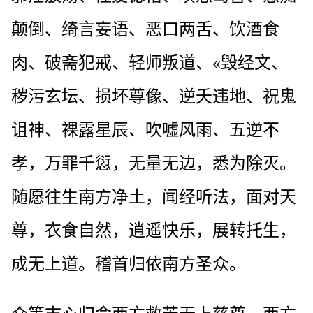
颠倒、绮言妄语、恶口两舌、饮酒食
肉、破斋犯戒、轻师叛道、«毁经文、
秽污玄坛、损坏尊像、逆夭违地、祝鬼
诅神、裸露星辰、吹嘘风雨、五逆不
孝，万罪千愆，无量无边，悉为除灭。
随愿往生南方净土，闻经听法，面对天
尊，衣食自然，逍遥快乐，展转托生，
成无上道。稽首归依南方圣众。