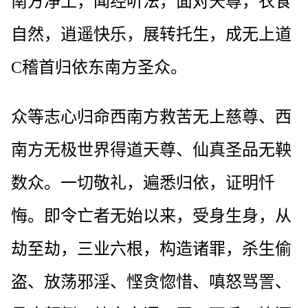
南方净土，闻经听法，面对天尊，衣食
自然，逍遥快乐，展转托生，成无上道
C稽首归依东南方圣众。
众等志心归命西南方救苦无上慈尊、西
南方无极世界得道天尊、仙真圣品无鞅
数众。一切敬礼，遍悉归依，证明忏
悔。即令亡者无始以来，受身生身，从
劫至劫，三业六根，构造诸罪，杀生偷
盗、放荡邪淫、悭贪惚惜、嗔怒骂詈、