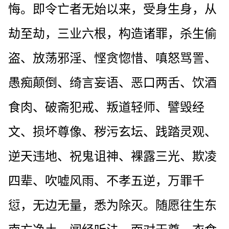
悔。即令亡者无始以来，受身生身，从
劫至劫，三业六根，构造诸罪，杀生偷
盗、放荡邪淫、悭贪惚惜、嗔怒骂詈、
愚痴颠倒、绮言妄语、恶口两舌、饮酒
食肉、破斋犯戒、叛道轻师、譬毁经
文、损坏尊像、秽污玄坛、践踏灵观、
逆天违地、祝鬼诅神、裸露三光、欺凌
四辈、吹嘘风雨、不孝五逆，万罪千
愆，无边无量，悉为除灭。随愿往生东