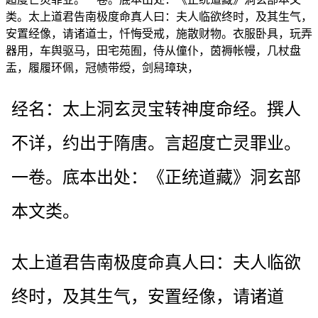
类。太上道君告南极度命真人曰：夫人临欲终时，及其生气，
安置经像，请诸道士，忏悔受戒，施散财物。衣服卧具，玩弄
器用，车舆驱马，田宅苑囿，侍从僮仆，茵褥帐幔，几杖盘
盂，履履环佩，冠帻带绶，剑舄璋玦，
经名：太上洞玄灵宝转神度命经。撰人
不详，约出于隋唐。言超度亡灵罪业。
一卷。底本出处：《正统道藏》洞玄部
本文类。
太上道君告南极度命真人曰：夫人临欲
终时，及其生气，安置经像，请诸道