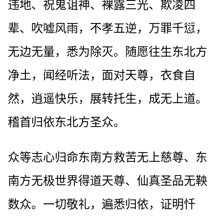
违地、祝鬼诅神、裸露三光、欺凌四
辈、吹嘘风雨，不孝五逆，万罪千愆，
无边无量，悉为除灭。随愿往生东北方
净土，闻经听法，面对天尊，衣食自
然，逍遥快乐，展转托生，成无上道。
稽首归依东北方圣众。
众等志心归命东南方救苦无上慈尊、东
南方无极世界得道天尊、仙真圣品无鞅
数众。一切敬礼，遍悉归依，证明忏