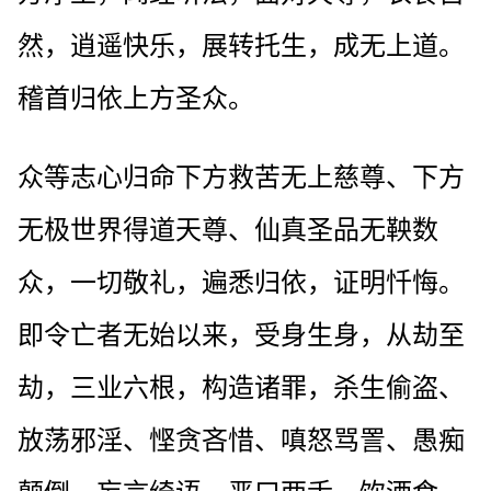
然，逍遥快乐，展转托生，成无上道。
稽首归依上方圣众。
众等志心归命下方救苦无上慈尊、下方
无极世界得道天尊、仙真圣品无鞅数
众，一切敬礼，遍悉归依，证明忏悔。
即令亡者无始以来，受身生身，从劫至
劫，三业六根，构造诸罪，杀生偷盗、
放荡邪淫、悭贪吝惜、嗔怒骂詈、愚痴