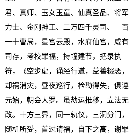
君、真师、玉女玉童、仙真圣品、将军
力士、金刚神王、二万四千灵司、一百
一十曹局，星宫云殿，水府仙宫，咸有
司存，考校罪福，持幢建节，把录执
符，飞空步虚，诵经行道，益善辍恶，
却祸消灾，昼夜巡行，检勘得失，俱遵
元始，朝会大罗。虽劫运推移，立法无
改。十方三界，同一轨仪，三洞分门，
随机所受，首过请福，自下之高，谢罪