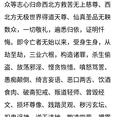
众等志心归命西北方救苦无上慈尊、西
北方无极世界得道天尊、仙真圣品无鞅
数众，一切敬礼，遍悉归依，证明忏
悔。即令亡者无始以来，受身生身，从
劫至劫，三业六根，构造诸罪，杀生偷
盗、放荡邪淫、悭贪恢惜、嗔怒骂詈、
愚痴颠倒、绮言妄语、恶口两舌、饮酒
食肉、破斋犯戒、叛道轻师、曾毁经
文、损坏尊像、践踏灵观、秽污玄坛、