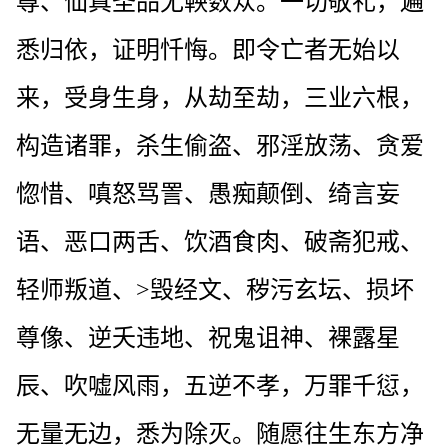
尊、仙真圣品无鞅数众。一切敬礼，遍
悉归依，证明忏悔。即令亡者无始以
来，受身生身，从劫至劫，三业六根，
构造诸罪，杀生偷盗、邪淫放荡、贪爱
惚惜、嗔怒骂詈、愚痴颠倒、绮言妄
语、恶口两舌、饮酒食肉、破斋犯戒、
轻师叛道、>毁经文、秽污玄坛、损坏
尊像、逆夭违地、祝鬼诅神、裸露星
辰、吹嘘风雨，五逆不孝，万罪千愆，
无量无边，悉为除灭。随愿往生东方净