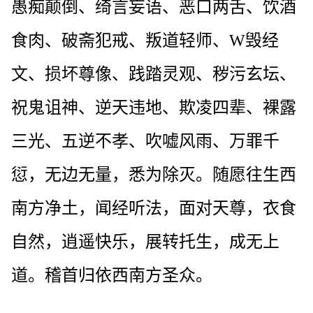
愚痴颠倒、绮言妄语、恶口两舌、饮酒
食肉、破斋犯戒、叛道轻师、W毁经
文、损坏尊像、践踏灵观、秽污玄坛、
祝鬼诅神、逆天违地、欺凌四辈、裸露
三光、五逆不孝、吹嘘风雨、万罪千
愆，无边无量，悉为除灭。随愿往生西
南方净土，闻经听法，面对天尊，衣食
自然，逍遥快乐，展转托生，成无上
道。稽首归依西南方圣众。