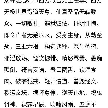
众等志心归命西方救苦无上慈尊、西方
无极世界得道天尊、仙真圣品无鞅数
众。一切敬礼，遍悉归依，证明忏悔。
即令亡者无始以来，受身生身，从劫至
劫，三业六根，构造诸罪，杀生偷盗、
邪淫放荡、悭贪惚惜、嗔怒骂詈、愚痴
颠倒、绮言妄语、恶口两舌、饮酒食
肉、破斋犯戒、轻师慢道、曾毁经文、
秽污玄坛、损坏尊像、逆天违地、祝鬼
诅神、裸露星辰、吹嘘风雨、五逆不