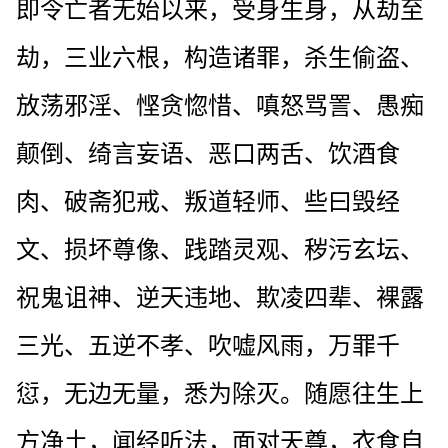
即令亡者无始以来，受身生身，从劫至
劫，三业六根，构造诸罪，杀生偷盗、
放荡邪淫、悭贪惚惜、嗔怒骂詈、愚痴
颠倒、绮言妄语、恶口两舌、饮酒食
肉、破斋犯戒、叛道轻师、些曰毁经
文、损坏尊像、践踏灵观、秽污玄坛、
祝鬼诅神、逆天违地、欺凌四辈、裸露
三光、五逆不孝、吹嘘风雨，万罪千
愆，无边无量，悉为除灭。随愿往生上
方净土，闻经听法，面对天尊，衣食自