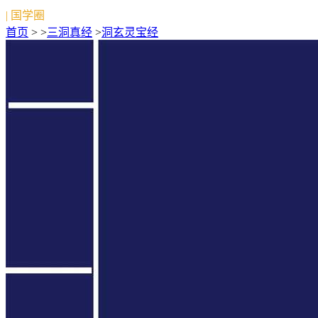
| 国学圈
首页
> >
三洞真经
>
洞玄灵宝经