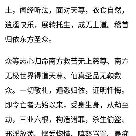
土，闻经听法，面对天尊，衣食自然，
逍遥快乐，展转托生，成无上道。稽首
归依东方圣众。
众等志心归命南方救苦无上慈尊、南方
无极世界得道天尊、仙真圣品无鞅数
众。一切敬礼，遍悉归依，证明忏悔。
即令亡者无始以来，受身生身，从劫至
劫，三业六根，构造诸罪，杀生偷盗、
邪淫放荡、悭爱惚惜、嗔怒骂詈、愚痴