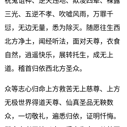
祝鬼诅神、逆天违地、欺凌四辈、裸露
三光、五逆不孝、吹嘘风雨，万罪千
愆，无边无量，悉为除灭。随愿往生西
北方净土，闻经听法，面对天尊，衣食
自然，逍遥快乐，展转托生，成无上
道。稽首归依西北方圣众。
众等志心归命上方救苦无上慈尊、上方
无极世界得道天尊、仙真圣品无鞅数
众，一切敬礼，遍悉归依，证明忏悔。