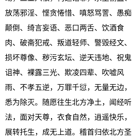
放荡邪淫、悭贪惓惜、嗔怒骂詈、愚痴
颠倒、绮言妄语、恶口两舌、饮酒食
肉、破斋犯戒、叛道轻师、警毁经文、
损坏尊像、秽污玄坛、逆天违地、祝鬼
诅神、裸露三光、欺凌四辈、吹嘘风
雨、不孝五逆，万罪千愆，无量无边，
悉为除灭。随愿往生北方净土，闻经听
法，面对天尊，衣食自然，逍遥快乐，
展转托生，成无上道。稽首归依北方圣