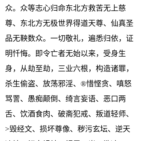
众。众等志心归命东北方救苦无上慈
尊、东北方无极世界得道天尊、仙真圣
品无鞅数众。一切敬礼，遍悉归依，证
明忏悔。即令亡者无始以来，受身生
身，从劫至劫，三业六根，构造诸罪，
杀生偷盗、放荡邪淫、®惜悭贪、嗔怒
骂詈、愚痴颠倒、绮言妄语、恶口两
舌、饮酒食肉、破斋犯戒、叛道轻师、
>毁经文、损坏尊像、秽污玄坛、逆天