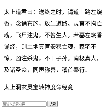
太上道君曰：送终之时，请道士路左烧
香，念诵布施，放生道路。灵官不拘亡
魂，飞尸注鬼，不咎生人。若墓左烧香
诵经，则土地真官安稳亡魂，家宅不
惊，凶注杀鬼，不干子孙。南极真人，
及诸圣众，同声称善，稽首奉行。
太上洞玄灵宝转神度命经竟
搜索