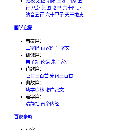
无极
太极
阴阳
三才
四象
五
行
八卦
河图
洛书
六十四卦
纳音五行
六十甲子
天干地支
国学启蒙
启蒙篇：
三字经
百家姓
千字文
训诫篇：
弟子规
论语
朱子家训
诗歌篇：
唐诗三百首
宋词三百首
典故篇：
幼学琼林
增广贤文
道学篇：
清静经
黄帝内经
百家争鸣
百家：