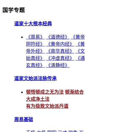
国学专题
道家十大根本经典
《周易》
《道德经》
《黄帝
阴符经》
《黄帝内经》
《黄
帝外经》
《南华真经》
《文
始真经》
《冲虚真经》
《通
玄真经》
《清静经》
道家文始派法脉传承
顿悟顿成之无为法
顿渐结合
大成净土法
有为极致文始派丹道
周易基础