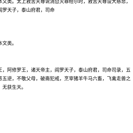
本文类。太上救苦天尊说消愆灭罪经尔时，救苦天尊设大慈悲，
阎罗天子，泰山府君，司命
本文类。
王，阿修罗王，诸天帝主，阎罗天子，泰山府君，司命司录，五
恶五逆，不敬父母，破斋犯戒，烹宰猪羊牛马六畜，飞禽走兽之
，无获生天。