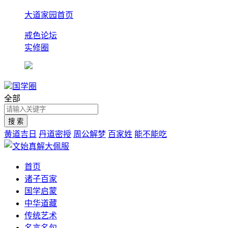
大道家园首页
戒色论坛
实修圈
国学圈
全部
黄道吉日
丹道密授
周公解梦
百家姓
能不能吃
首页
诸子百家
国学启蒙
中华道藏
传统艺术
名言名句