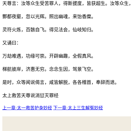
天尊言：汝等众生受苦罪人，得斯拔度，皆获超生。汝等众生
酆都夜壑，忽以光辉。照出幽魂，来饴香糜。
灵符火炼，百骸自飞。得见法会，仙岐知归。
又诵曰：
万劫难遇，功缘可崇。开辟幽趣，全假真风。
梯航彼岸，济惠无穷。念念生因，驾景飞空。
是时，众等闻说偈言，咸皆解脱，各各稽首，奉辞而退。
太上救苦天尊说消愆灭罪经
上一章·太一救苦护身妙经
下一章·太上三生解冤妙经