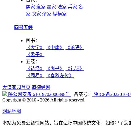
儒家
道家
墨家
法家
兵家
名
家
农家
杂家
纵横家
四书五经
四书：
《大学》
《中庸》
《论语》
《孟子》
五经：
《诗经》
《尚书》
《礼记》
《周易》
《春秋左传》
大道家园首页
道德经网
陕公网安备 61019702000398号
备案号：
陕ICP备20220103
Copyright © 2010 -
2026 All rights reserved.
网站地图
本站为免费公益性网站，旨在弘扬中国传统文化，如侵犯了您