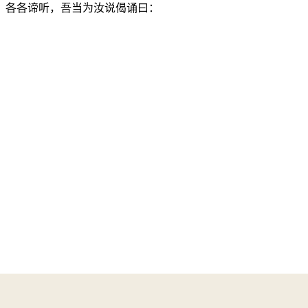
，各各谛听，吾当为汝说偈诵曰：