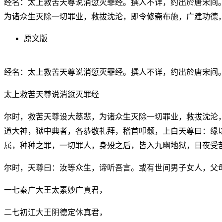
经名：太上救苦天尊说消愆灭罪经。撰人不详，约出於唐宋间
为诸众生灭除一切罪业，救拔沈沦，即令修斋布施，广建功德
原文版
经名：太上救苦天尊说消愆灭罪经。撰人不详，约出於唐宋间
太上救苦天尊说消愆灭罪经
尔时，救苦天尊设大慈悲，为诸众生灭除一切罪业，救拔沈沦
道大神，狱中典者，各恭敬礼拜，稽首叩颡，上白天尊曰：缘
属，种种之罪，一切罪人，身殁之后，皆入九幽地狱，日夜受
尔时，天尊曰：汝等众生，谛听吾言。或有世间男子女人，父
一七秦广大王太素妙广真君，
二七初江大王阴德定休真君，