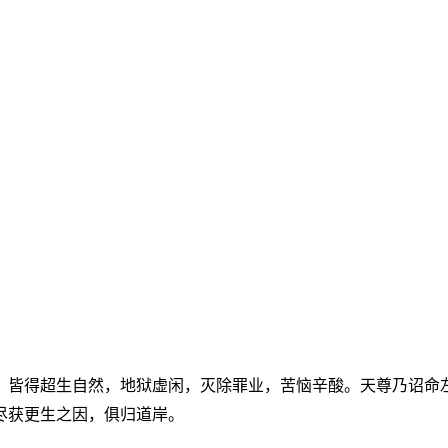
，皆得超生自然，地狱虚闲，灭除罪业，苦恼辛酸。天尊乃诏命
尽获更生之因，俱归道岸。