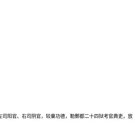
左司阳官、右司阴官，较量功德，勒酆都二十四狱考官典吏，放