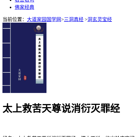
佛家经典
当前位置：
大道家园国学网
>
三洞真经
>
洞玄灵宝经
太上救苦天尊说消衍灭罪经