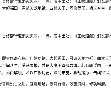
。言修斋行道消灾灭罪。一卷。底本出处：《正统道藏》洞玄部
，大起福田，召请天龙地祇，四梵天王，阿修罗王，诸天帝主，
。言修斋行道消灾灭罪。一卷。底本出处：《正统道藏》洞玄部
，即令修斋布施，广建功德，大起福田，召请天龙地祇，四梵天
以世间众生，受诸果报，并是大魔王管摄罪簿。若有阎浮国土十
苦，无由解脱。若以广修功德，设斋布施，积劫拷掠，击闭牢狱
母眷属殁亡之后，宜建道场，修斋行道，散施资财，修功幽府。