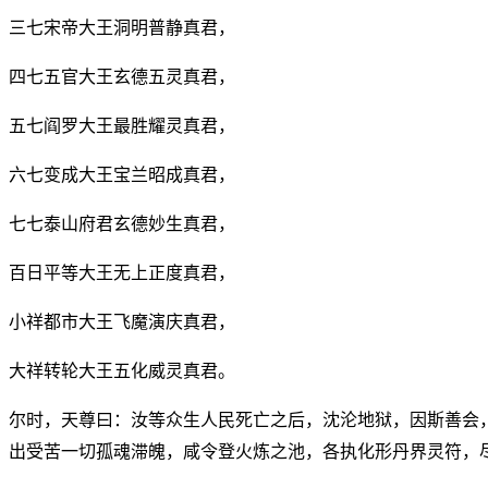
三七宋帝大王洞明普静真君，
四七五官大王玄德五灵真君，
五七阎罗大王最胜耀灵真君，
六七变成大王宝兰昭成真君，
七七泰山府君玄德妙生真君，
百日平等大王无上正度真君，
小祥都市大王飞魔演庆真君，
大祥转轮大王五化威灵真君。
尔时，天尊曰：汝等众生人民死亡之后，沈沦地狱，因斯善会
出受苦一切孤魂滞魄，咸令登火炼之池，各执化形丹界灵符，