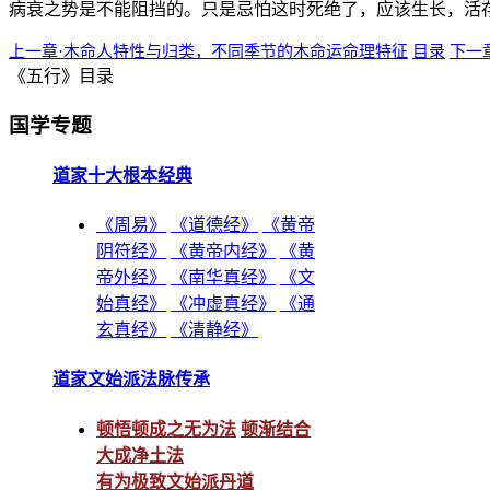
病衰之势是不能阻挡的。只是忌怕这时死绝了，应该生长，活
上一章·木命人特性与归类，不同季节的木命运命理特征
目录
下一
《五行》目录
国学专题
道家十大根本经典
《周易》
《道德经》
《黄帝
阴符经》
《黄帝内经》
《黄
帝外经》
《南华真经》
《文
始真经》
《冲虚真经》
《通
玄真经》
《清静经》
道家文始派法脉传承
顿悟顿成之无为法
顿渐结合
大成净土法
有为极致文始派丹道