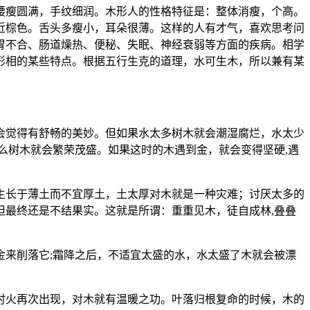
腰瘦圆满，手纹细润。木形人的性格特征是：整体消瘦，个高。
近棕色。舌头多瘦小，耳朵很薄。这样的人有才气，喜欢思考问
胃不合、肠道燥热、便秘、失眠、神经衰弱等方面的疾病。相学
形相的某些特点。根据五行生克的道理，水可生木，所以兼有某
会觉得有舒畅的美妙。但如果水太多树木就会潮湿腐烂，水太少
么树木就会繁荣茂盛。如果这时的木遇到金，就会变得坚硬,遇
生长于薄土而不宜厚土，土太厚对木就是一种灾难；讨厌太多的
最终还是不结果实。这就是所谓：重重见木，徒自成林,叠叠
来削落它;霜降之后，不适宜太盛的水，水太盛了木就会被漂
时火再次出现，对木就有温暖之功。叶落归根复命的时候，木的