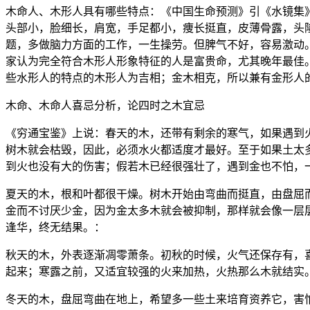
木命人、木形人具有哪些特点：《中国生命预测》引《水镜集
头部小，脸细长，肩宽，手足都小，痩长挺直，皮薄骨露，头
题，多做脑力方面的工作，一生操劳。但脾气不好，容易激动
家认为完全符合木形人形象特征的人是富贵命，尤其晚年最佳
些水形人的特点的木形人为吉相；金木相克，所以兼有金形人
木命、木命人喜忌分析，论四时之木宜忌
《穷通宝鉴》上说：春天的木，还带有剩余的寒气，如果遇到
树木就会枯毁，因此，必须水火都适度才最好。至于如果土太多
到火也没有大的伤害；假若木已经很强壮了，遇到金也不怕，
夏天的木，根和叶都很干燥。树木开始由弯曲而挺直，由盘屈
金而不讨厌少金，因为金太多木就会被抑制，那样就会像一层
逢华，终无结果。：
秋天的木，外表逐渐凋零萧条。初秋的时候，火气还保存有，
起来；寒露之前，又适宜较强的火来加热，火热那么木就结实
冬天的木，盘屈弯曲在地上，希望多一些土来培育资养它，害