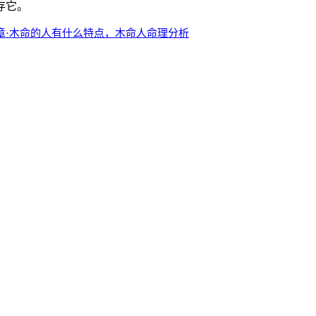
存它。
章·木命的人有什么特点，木命人命理分析