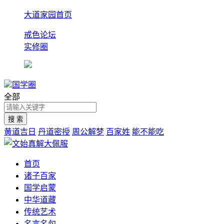
大道家园首页
戒色论坛
实修圈
国学圈
全部
黄道吉日
丹道密授
周公解梦
百家姓
能不能吃
首页
诸子百家
国学启蒙
中华道藏
传统艺术
名言名句