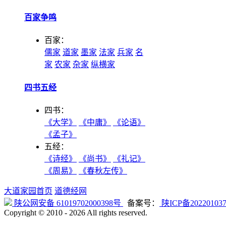
百家争鸣
百家：
儒家
道家
墨家
法家
兵家
名
家
农家
杂家
纵横家
四书五经
四书：
《大学》
《中庸》
《论语》
《孟子》
五经：
《诗经》
《尚书》
《礼记》
《周易》
《春秋左传》
大道家园首页
道德经网
陕公网安备 61019702000398号
备案号：
陕ICP备20220103
Copyright © 2010 -
2026 All rights reserved.