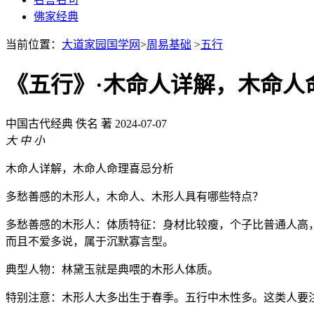
佛家经典
当前位置：
大道家园国学网
>
周易基础
>
五行
《五行》·木命人详解，木命人
中国古代经典
佚名 著
2024-07-07
大
中
小
木命人详解，木命人命理喜忌分析
多愁善感的木形人，木命人、木形人具有哪些特点？
多愁善感的木形人：体质特征：身材比较瘦，个子比普通人高
而且不爱多说，属于沉默寡言型。
典型人物：林黛玉就是典喂的木形人体质。
特别注意：木形人大多出生于春季。五行中木性多。这类人要