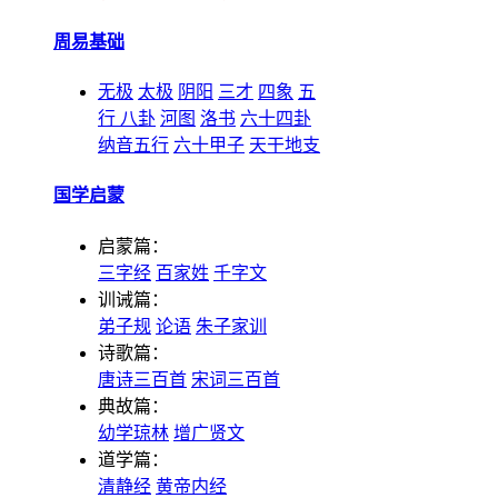
周易基础
无极
太极
阴阳
三才
四象
五
行
八卦
河图
洛书
六十四卦
纳音五行
六十甲子
天干地支
国学启蒙
启蒙篇：
三字经
百家姓
千字文
训诫篇：
弟子规
论语
朱子家训
诗歌篇：
唐诗三百首
宋词三百首
典故篇：
幼学琼林
增广贤文
道学篇：
清静经
黄帝内经