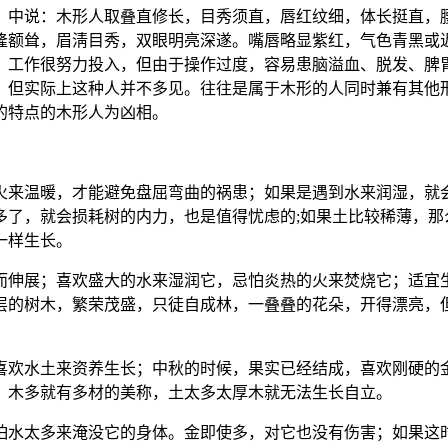
》中说：木形人取叠直修长，目秀须直，唇红纹细，体长挺直，
隆额耸，眉淸目秀，双眼明亮深遂。嘴唇略显紫红，气色青黑或
。工作很努力投入，但由于操作过度，容易患脑溢血、脱发、脾
。但实际上这种人并不多见。往往是属于木形的人同时兼有其他
的特点的木形人为凶相。
火来温暖，才能避免盘屈弯曲的祸患；如果是遇到水来润湿，就
了，就会损耗树的内力，也是值得忧虑的;如果土比较稀薄，那
一样生长。
而伸展；喜欢盛大的水来湿润它，忌怕炎热的火来焚烧它；适宜
层的树木，繁荣茂盛，只徒自成林，一叠叠的花朵，开得漂亮，但
喜欢水土来资养生长；中秋的时候，果实已经结成，喜欢刚硬的金
。木多就有多材的美称，土太多太厚木就无法生长自立。
怕水太多来淹没它的身体。金即使多，对它也没有伤害；如果这