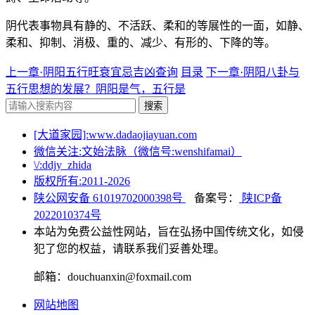
阴代表事物具有静的、不活跃、柔和的等展性的一面，如静、
柔和、抑制、消极、重的、减少、有形的、下降的等。
上一章·阴阳五行旺衰宜忌吉凶查询
目录
下一章·阴阳八卦与
五行思想的发展？阴阳是气，五行是
搜索
[大道家园]:www.dadaojiayuan.com
微信关注:文始法脉（微信号:wenshifamai）
\/:ddjy_zhida
版权所有:2011-
2026
陕公网安备 61019702000398号
备案号：
陕ICP备
2022010374号
本站为免费公益性网站，旨在弘扬中国传统文化，如侵
犯了您的权益，请联系我们妥善处理。
邮箱：douchuanxin@foxmail.com
网站地图