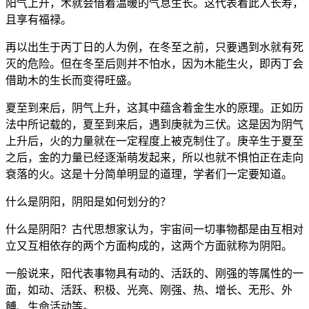
阳气上升，木就会借着温暖的气息生长。这代表着此人长寿，
且享有福禄。
再以出生于丙丁日的人为例，在冬至之前，只要遇到水就有死
灭的危险。但在冬至后则并不怕水，因为木能生火，即丙丁会
借助木的生长而变得旺盛。
夏至到来后，阴气上升，这其中蕴含着金生水的原理。正如历
法中所记载的，夏至到来后，遇到庚就为三伏。这是因为阴气
上升后，火的力量就在一定程度上被克制住了。庚辛生于夏至
之后，金的力量已经逐渐萌发起来，所以也就不惧怕正在走向
衰落的火。这是十分简单明显的道理，学者们一定要知道。
什么是阴阳，阴阳是如何划分的？
什么是阴阳？古代思想家认为，宇宙间一切事物都是由互相对
立又互相依存的两个方面构成的，这两个方面就称为阴阳。
一般说来，阳代表事物具有动的、活跃的、刚强的等属性的一
面，如动、活跃、积极、光亮、刚强、热、增长、无形、外
餺、生命活动等。