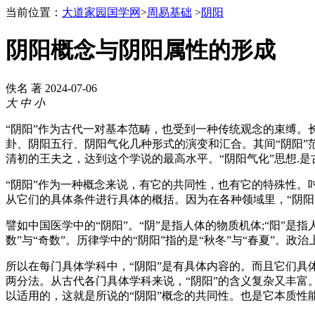
当前位置：
大道家园国学网
>
周易基础
>
阴阳
阴阳概念与阴阳属性的形成
佚名 著
2024-07-06
大
中
小
“阴阳”作为古代一对基本范畴，也受到一种传统观念的束缚。
卦、阴阳五行、阴阳气化几种形式的演变和汇合。其间“阴阳”
清初的王夫之，达到这个学说的最高水平。“阴阳气化”思想.是
“阴阳”作为一种概念来说，有它的共同性，也有它的特殊性。
从它们的具体条件进行具体的概括。因为在各种领域里，“阴阳
譬如中国医学中的“阴阳”。“阴”是指人体的物质机体;“阳”是指
数”与“奇数”。历律学中的“阴阳”指的是“秋冬”与“春夏”。政治
所以在每门具体学科中，“阴阳”是有具体内容的。而且它们具体的
两分法。从古代各门具体学科来说，“阴阳”的含义复杂又丰富。
以适用的，这就是所说的“阴阳”概念的共同性。也是它本质性