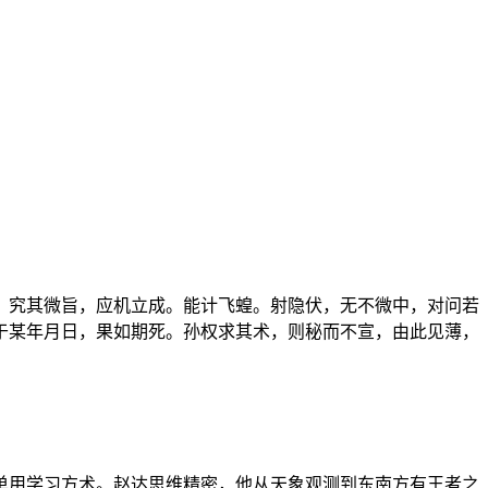
，究其微旨，应机立成。能计飞蝗。射隐伏，无不微中，对问若
于某年月日，果如期死。孙权求其术，则秘而不宣，由此见薄，
单用学习方术。赵达思维精密，他从天象观测到东南方有王者之