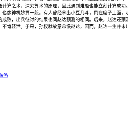
通计算之术，深究算术的原理，因此遇到难题也能立刻计算成功
，也像神机妙算一般。有人曾经拿出小豆几斗，倒在席子上面，
的成败，出兵征讨的结果也同赵达预测的相同。后来，赵达还预
，不肯轻泄。于是，孙权就故意怠慢赵达，因而，赵达一生并未
传略