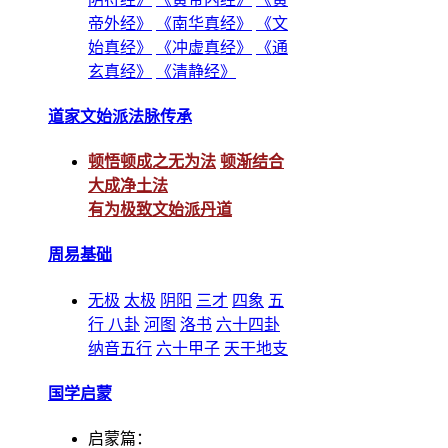
帝外经》
《南华真经》
《文
始真经》
《冲虚真经》
《通
玄真经》
《清静经》
道家文始派法脉传承
顿悟顿成之无为法
顿渐结合
大成净土法
有为极致文始派丹道
周易基础
无极
太极
阴阳
三才
四象
五
行
八卦
河图
洛书
六十四卦
纳音五行
六十甲子
天干地支
国学启蒙
启蒙篇：