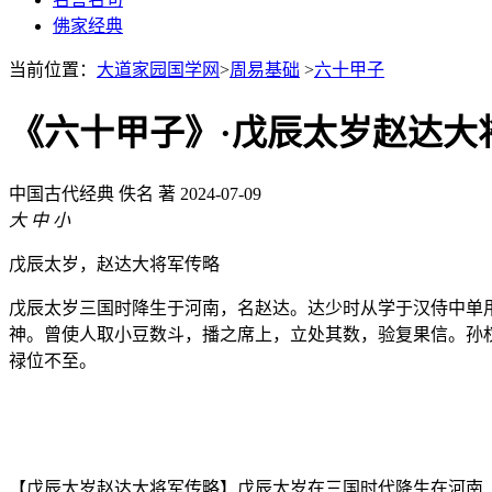
佛家经典
当前位置：
大道家园国学网
>
周易基础
>
六十甲子
《六十甲子》·戊辰太岁赵达大
中国古代经典
佚名 著
2024-07-09
大
中
小
戊辰太岁，赵达大将军传略
戊辰太岁三国时降生于河南，名赵达。达少时从学于汉侍中单
神。曾使人取小豆数斗，播之席上，立处其数，验复果信。孙
禄位不至。
【戊辰太岁赵达大将军传略】戊辰太岁在三国时代降生在河南