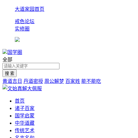
大道家园首页
戒色论坛
实修圈
国学圈
全部
黄道吉日
丹道密授
周公解梦
百家姓
能不能吃
首页
诸子百家
国学启蒙
中华道藏
传统艺术
名言名句