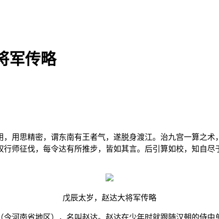
将军传略
用，用思精密，谓东南有王者气，遂脱身渡江。治九宫一算之术
权行师征伐，每令达有所推步，皆如其言。后引算如校，知自尽
戊辰太岁，赵达大将军传略
（今河南省地区），名叫赵达。赵达在少年时就跟随汉朝的侍中