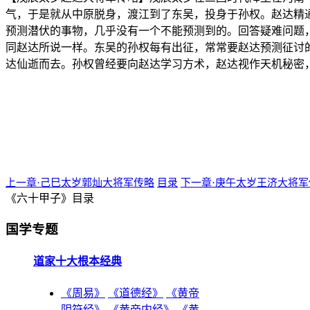
气，于是就从中原脱身，渡江到了东吴，投身于孙权。赵达精
预测潜伏的事物，几乎没有一个不能预测到的。回答疑难问题
同赵达所说一样。东吴的孙权每有出征，常常要赵达预测征讨
达仙逝而去。孙权曾经要向赵达学习方术，赵达视作天机秘密
上一章·己巳太岁郭灿大将军传略
目录
下一章·庚午太岁王济大将军
《六十甲子》目录
国学专题
道家十大根本经典
《周易》
《道德经》
《黄帝
阴符经》
《黄帝内经》
《黄