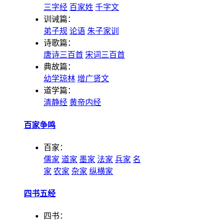
三字经
百家姓
千字文
训诫篇：
弟子规
论语
朱子家训
诗歌篇：
唐诗三百首
宋词三百首
典故篇：
幼学琼林
增广贤文
道学篇：
清静经
黄帝内经
百家争鸣
百家：
儒家
道家
墨家
法家
兵家
名
家
农家
杂家
纵横家
四书五经
四书：