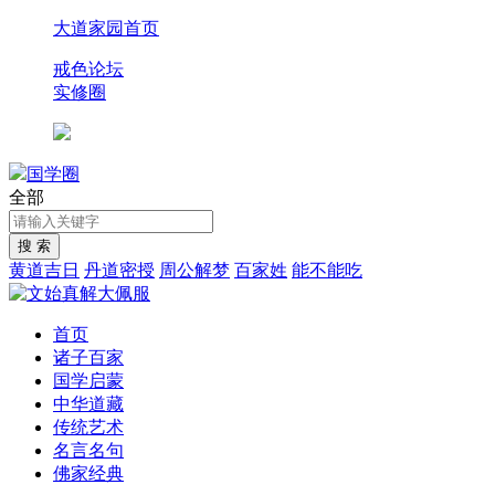
大道家园首页
戒色论坛
实修圈
国学圈
全部
黄道吉日
丹道密授
周公解梦
百家姓
能不能吃
首页
诸子百家
国学启蒙
中华道藏
传统艺术
名言名句
佛家经典