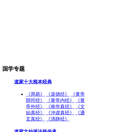
国学专题
道家十大根本经典
《周易》
《道德经》
《黄帝
阴符经》
《黄帝内经》
《黄
帝外经》
《南华真经》
《文
始真经》
《冲虚真经》
《通
玄真经》
《清静经》
道家文始派法脉传承