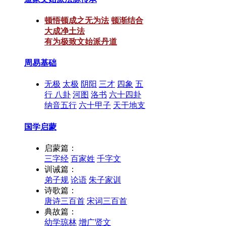
顿悟顿成之无为法
顿渐结合
大成净土法
有为极致文始派丹道
周易基础
无极
太极
阴阳
三才
四象
五
行
八卦
河图
洛书
六十四卦
纳音五行
六十甲子
天干地支
国学启蒙
启蒙篇：
三字经
百家姓
千字文
训诫篇：
弟子规
论语
朱子家训
诗歌篇：
唐诗三百首
宋词三百首
典故篇：
幼学琼林
增广贤文