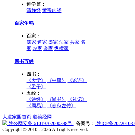
道学篇：
清静经
黄帝内经
百家争鸣
百家：
儒家
道家
墨家
法家
兵家
名
家
农家
杂家
纵横家
四书五经
四书：
《大学》
《中庸》
《论语》
《孟子》
五经：
《诗经》
《尚书》
《礼记》
《周易》
《春秋左传》
大道家园首页
道德经网
陕公网安备 61019702000398号
备案号：
陕ICP备20220103
Copyright © 2010 -
2026 All rights reserved.