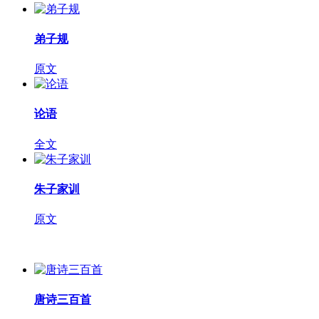
弟子规
原文
论语
全文
朱子家训
原文
唐诗三百首