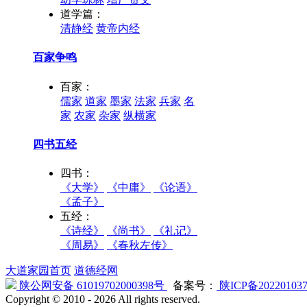
道学篇：
清静经
黄帝内经
百家争鸣
百家：
儒家
道家
墨家
法家
兵家
名
家
农家
杂家
纵横家
四书五经
四书：
《大学》
《中庸》
《论语》
《孟子》
五经：
《诗经》
《尚书》
《礼记》
《周易》
《春秋左传》
大道家园首页
道德经网
陕公网安备 61019702000398号
备案号：
陕ICP备20220103
Copyright © 2010 -
2026 All rights reserved.