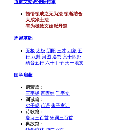
道家文始派法脉传承
顿悟顿成之无为法
顿渐结合
大成净土法
有为极致文始派丹道
周易基础
无极
太极
阴阳
三才
四象
五
行
八卦
河图
洛书
六十四卦
纳音五行
六十甲子
天干地支
国学启蒙
启蒙篇：
三字经
百家姓
千字文
训诫篇：
弟子规
论语
朱子家训
诗歌篇：
唐诗三百首
宋词三百首
典故篇：
幼学琼林
增广贤文