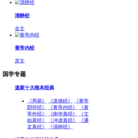
清静经
全文
黄帝内经
原文
国学专题
道家十大根本经典
《周易》
《道德经》
《黄帝
阴符经》
《黄帝内经》
《黄
帝外经》
《南华真经》
《文
始真经》
《冲虚真经》
《通
玄真经》
《清静经》