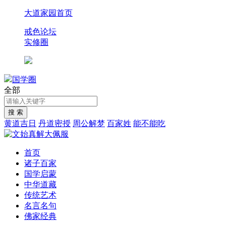
大道家园首页
戒色论坛
实修圈
国学圈
全部
黄道吉日
丹道密授
周公解梦
百家姓
能不能吃
首页
诸子百家
国学启蒙
中华道藏
传统艺术
名言名句
佛家经典