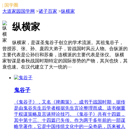
| 国学圈
大道家园国学网
>
诸子百家
>
纵横家
纵横家
纵横家，是谋圣鬼谷子创立的学术流派。其祖鬼谷子，
曾授苏、张、孙、庞四大弟子，皆战国时风云人物。合纵派的
主要代表是公孙衍和苏秦，连横派的主要代表是张仪。 纵横
家智谋是春秋战国时期特定的国际形势的产物，其兴也快，其
衰也速。在汉代建立了大一统的···
鬼谷子
《鬼谷子》，又名《捭阖策》。成书于战国时期，据传
是由鬼谷先生后学者根据先生言论整理而成。该书侧重
于权谋策略及言谈辩论技巧。《鬼谷子》共有十四篇，
其中第十三、十四篇已失传。作为两千多年前的一部谋
略学著作，它是中国传统文化中的一朵奇葩，历来被人