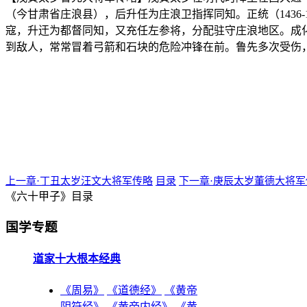
（今甘肃省庄浪县），后升任为庄浪卫指挥同知。正统（1436
寇，升迀为都督同知，又充任左参将，分配驻守庄浪地区。成化
到敌人，常常冒着弓箭和石块的危险冲锋在前。鲁先多次受伤，
上一章·丁丑太岁汪文大将军传略
目录
下一章·庚辰太岁董德大将军
《六十甲子》目录
国学专题
道家十大根本经典
《周易》
《道德经》
《黄帝
阴符经》
《黄帝内经》
《黄