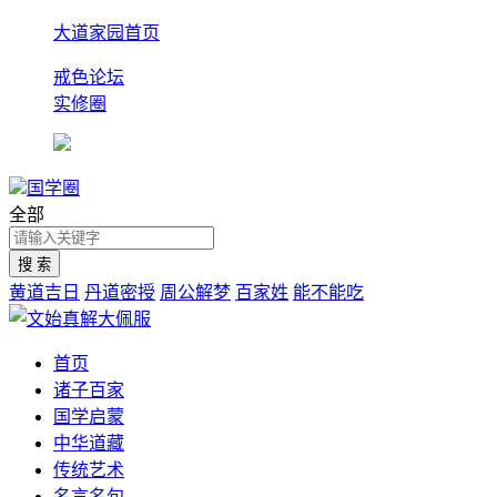
大道家园首页
戒色论坛
实修圈
国学圈
全部
黄道吉日
丹道密授
周公解梦
百家姓
能不能吃
首页
诸子百家
国学启蒙
中华道藏
传统艺术
名言名句