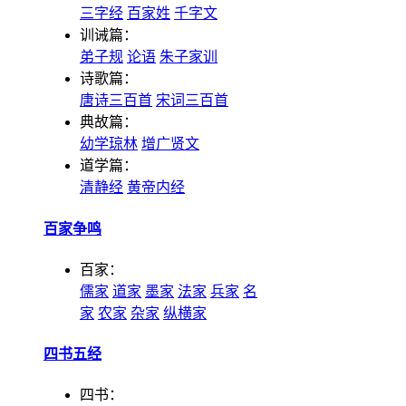
三字经
百家姓
千字文
训诫篇：
弟子规
论语
朱子家训
诗歌篇：
唐诗三百首
宋词三百首
典故篇：
幼学琼林
增广贤文
道学篇：
清静经
黄帝内经
百家争鸣
百家：
儒家
道家
墨家
法家
兵家
名
家
农家
杂家
纵横家
四书五经
四书：