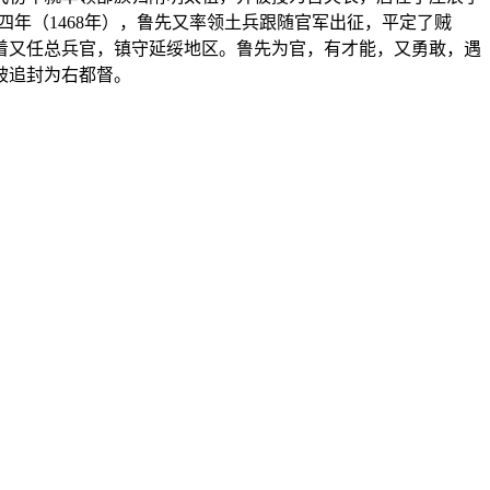
四年（1468年），鲁先又率领土兵跟随官军出征，平定了贼
接着又任总兵官，镇守延绥地区。鲁先为官，有才能，又勇敢，遇
被追封为右都督。