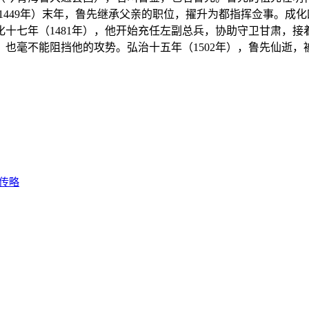
-1449年）末年，鲁先继承父亲的职位，擢升为都指挥佥事。成化
十七年（1481年），他开始充任左副总兵，协助守卫甘肃，
也毫不能阻挡他的攻势。弘治十五年（1502年），鲁先仙逝，
传略