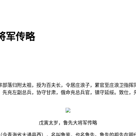
将军传略
率部落归附太祖，授为百夫长，令居庄浪子，累官至庄浪卫指挥
，先充左副总兵，协守甘肃，俄命充总兵官，镇守延绥。致仕，
戊寅太岁，鲁先大将军传略
（今青海省大通县西），名叫鲁鉴，也名鲁先。鲁先的祖先在明