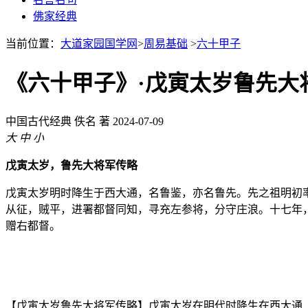
佛家经典
当前位置：
大道家园国学网
>
周易基础
>
六十甲子
《六十甲子》·戊寅太岁鲁先大
中国古代经典
佚名 著
2024-07-09
大
中
小
戊寅太岁，鲁先大将军传略
戊寅太岁明时降生于西大通，名鲁鉴，亦名鲁先。先之祖明初
从征，贼平，进署都督同知，寻充左参将，分守庄浪。十七年
赠右都督。
【戊寅太岁鲁先大将军传略】戊寅太岁在明代时降生在西大通