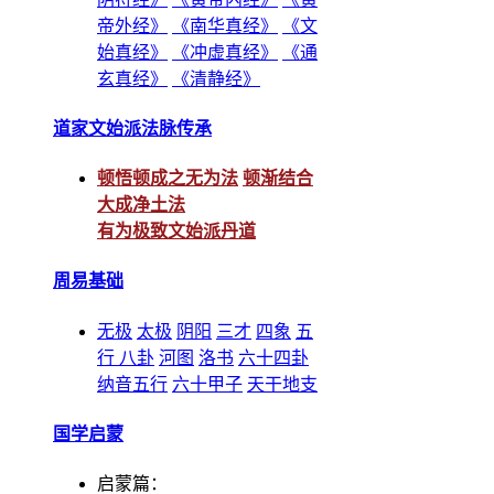
帝外经》
《南华真经》
《文
始真经》
《冲虚真经》
《通
玄真经》
《清静经》
道家文始派法脉传承
顿悟顿成之无为法
顿渐结合
大成净土法
有为极致文始派丹道
周易基础
无极
太极
阴阳
三才
四象
五
行
八卦
河图
洛书
六十四卦
纳音五行
六十甲子
天干地支
国学启蒙
启蒙篇：