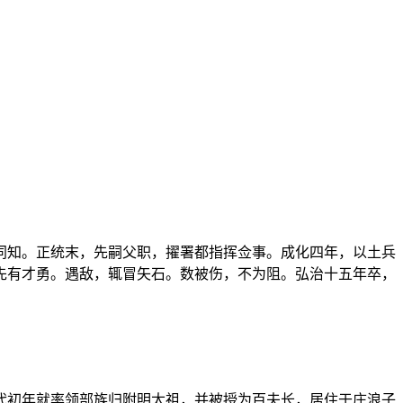
同知。正统末，先嗣父职，擢署都指挥佥事。成化四年，以土兵
先有才勇。遇敌，辄冒矢石。数被伤，不为阻。弘治十五年卒，
代初年就率领部族归附明太祖，并被授为百夫长，居住于庄浪子