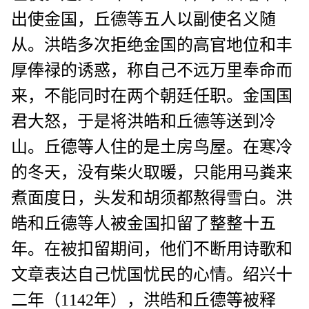
出使金国，丘德等五人以副使名义随
从。洪皓多次拒绝金国的高官地位和丰
厚俸禄的诱惑，称自己不远万里奉命而
来，不能同时在两个朝廷任职。金国国
君大怒，于是将洪皓和丘德等送到冷
山。丘德等人住的是土房鸟屋。在寒冷
的冬天，没有柴火取暖，只能用马粪来
煮面度日，头发和胡须都熬得雪白。洪
皓和丘德等人被金国扣留了整整十五
年。在被扣留期间，他们不断用诗歌和
文章表达自己忧国忧民的心情。绍兴十
二年（1142年），洪皓和丘德等被释