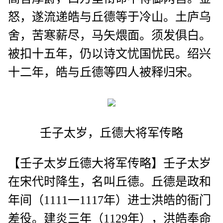
怒，遂流递皓与丘德等于冷山。土庐乌
舍，苦寒薪尽，马矢煨面。须发俱白。
被扣十五年，仍以诗文忧国忧民。绍兴
十二年，皓与丘德等四人被释归宋。
壬子太岁，丘德大将军传略
【壬子太岁丘德大将军传略】壬子太岁
在宋代时降生，名叫丘德。丘德是政和
年间（1111一1117年）进士洪皓的衙门
差役。建炎三年（1129年），洪皓奉命