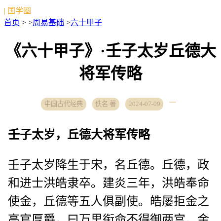
| 国学圈
首页
> >
周易基础
>
六十甲子
《六十甲子》·壬子太岁丘德大
将军传略
中国古代经典
佚名 著
2024-07-09
壬子太岁，丘德大将军传略
壬子太岁降生于宋，名丘德。丘德，政
和进士洪皓隶卒。建炎三年，洪皓奉命
使金，丘德等五人俱副使。皓屡拒金之
高官厚爵，曰万里衔命不得御两宫。金