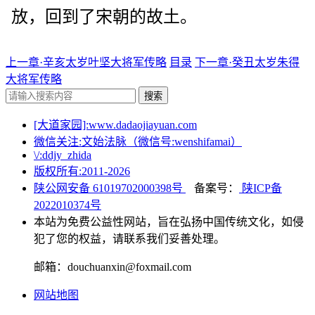
放，回到了宋朝的故土。
上一章·辛亥太岁叶坚大将军传略
目录
下一章·癸丑太岁朱得
大将军传略
搜索
[大道家园]:www.dadaojiayuan.com
微信关注:文始法脉（微信号:wenshifamai）
\/:ddjy_zhida
版权所有:2011-
2026
陕公网安备 61019702000398号
备案号：
陕ICP备
2022010374号
本站为免费公益性网站，旨在弘扬中国传统文化，如侵
犯了您的权益，请联系我们妥善处理。
邮箱：douchuanxin@foxmail.com
网站地图