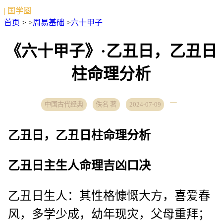
| 国学圈
首页
> >
周易基础
>
六十甲子
《六十甲子》·乙丑日，乙丑日
柱命理分析
中国古代经典
佚名 著
2024-07-09
乙丑日，乙丑日柱命理分析
乙丑日主生人命理吉凶口决
乙丑日生人：其性格慷慨大方，喜爱春
风，多学少成，幼年现灾，父母重拜；