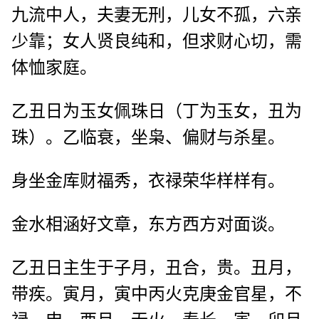
九流中人，夫妻无刑，儿女不孤，六亲
少靠；女人贤良纯和，但求财心切，需
体恤家庭。
乙丑日为玉女佩珠日（丁为玉女，丑为
珠）。乙临衰，坐枭、偏财与杀星。
身坐金库财福秀，衣禄荣华样样有。
金水相涵好文章，东方西方对面谈。
乙丑日主生于子月，丑合，贵。丑月，
带疾。寅月，寅中丙火克庚金官星，不