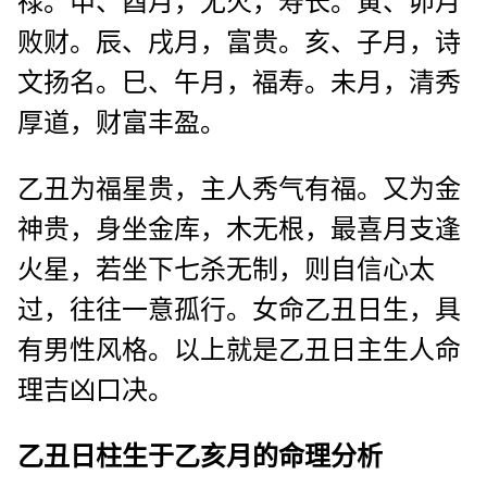
禄。申、酉月，无火，寿长。寅、卯月
败财。辰、戌月，富贵。亥、子月，诗
文扬名。巳、午月，福寿。未月，清秀
厚道，财富丰盈。
乙丑为福星贵，主人秀气有福。又为金
神贵，身坐金库，木无根，最喜月支逢
火星，若坐下七杀无制，则自信心太
过，往往一意孤行。女命乙丑日生，具
有男性风格。以上就是乙丑日主生人命
理吉凶口决。
乙丑日柱生于乙亥月的命理分析