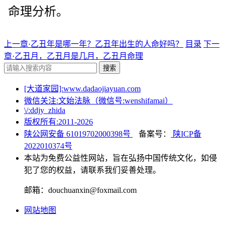
命理分析。
上一章·乙丑年是哪一年？乙丑年出生的人命好吗？
目录
下一
章·乙丑月，乙丑月是几月，乙丑月命理
搜索
[大道家园]:www.dadaojiayuan.com
微信关注:文始法脉（微信号:wenshifamai）
\/:ddjy_zhida
版权所有:2011-
2026
陕公网安备 61019702000398号
备案号：
陕ICP备
2022010374号
本站为免费公益性网站，旨在弘扬中国传统文化，如侵
犯了您的权益，请联系我们妥善处理。
邮箱：douchuanxin@foxmail.com
网站地图