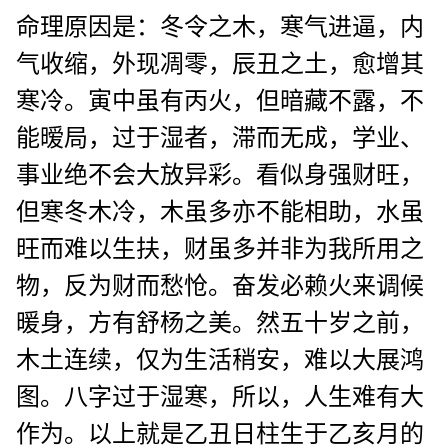
命理原因是：冬令之木，寒气进逼，内
气收缩，外现凋零，辰丑之土，愈增其
寒冷。寅中虽有丙火，但暗藏不露，不
能暧局，过于湿者，滞而无成，学业、
事业绝不会大放异彩。看似身强财旺，
但寒冬木冷，木虽多亦不能相助，水虽
旺而难以生扶，财虽多并非为我所用之
物，反为财而愁怆。奋发必赖火来调候
暖身，方有舒杨之美。然五十岁之前，
木土连续，仅为生活稍安，难以大展鸿
图。八字过于湿寒，所以，人生难有大
作为。以上就是乙丑日柱生于乙亥月的