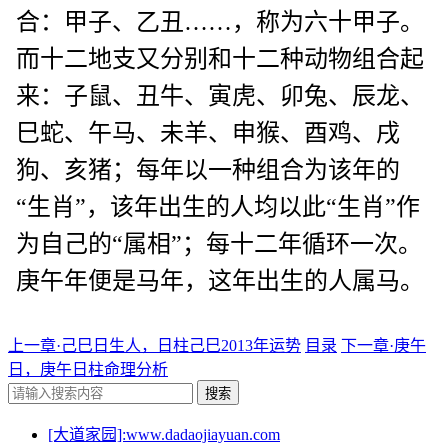
合：甲子、乙丑……，称为六十甲子。
而十二地支又分别和十二种动物组合起
来：子鼠、丑牛、寅虎、卯兔、辰龙、
巳蛇、午马、未羊、申猴、酉鸡、戌
狗、亥猪；每年以一种组合为该年的
“生肖”，该年出生的人均以此“生肖”作
为自己的“属相”；每十二年循环一次。
庚午年便是马年，这年出生的人属马。
上一章·己巳日生人，日柱己巳2013年运势
目录
下一章·庚午
日，庚午日柱命理分析
搜索
[大道家园]:www.dadaojiayuan.com