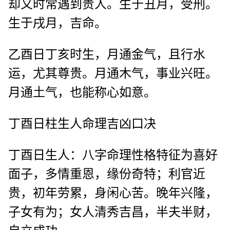
却又时常遇到贵人。生于丑月，受刑。
生于戌月，吉命。
乙酉日丁亥时生，月通金气，且行水
运，尤其尊贵。月通木气，事业兴旺。
月通土气，也能称心如意。
丁酉日柱生人命理吉凶口决
丁酉日生人：八字命理性格特征为喜好
面子，多情重恩，缘份奇特；利官近
贵，初年劳累，身闲心苦。晚年兴隆，
子女有为；女人清秀吉昌，半夫半财，