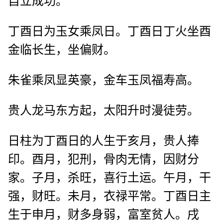
自立成功。
丁酉日为玉女乘凤日。丁酉日丁火坐酉
金临长生，坐偏财。
朱雀乘凤显英豪，金车玉凤福寿高。
贵人龙马东方起，太阳升时漫徒劳。
日柱为丁酉日的人生于亥月，贵人捧
印。酉月，犯刑，骨肉无情，因财分
家。子月，杀旺，喜行土运。午月，干
强，财旺。未月，衣禄平常。丁酉日主
生于申月，财多身弱，富室贫人。戌