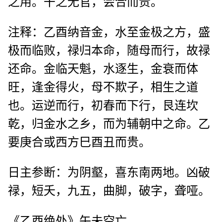
之用。干之无官，会合而贵。
注释：乙酉纳音金，水至金极之方，盛
极而临败，禄归本命，随母而行，故禄
还命。金临天魁，水逐生，金衰而体
旺，逢金得火，母不欺子，相生之道
也。运逆而行，初春而下行，艮连坎
乾，归金水之乡，而为辅朝中之命。乙
要庚合或西方巳酉丑而贵。
日主参断：为阴壑，喜东南两地。凶破
禄，短夭，九五，曲脚，破字，聋哑。
《乙酉绝处》午未空亡