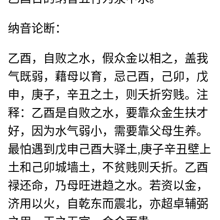
纳音论断：
乙酉，自败之水，假众金以相之，盖我
气既弱，藉母以育，忌己酉，己卯，戊
申，庚子，辛丑之土，则夭折穷贱。注
释：乙酉是自败之水，要靠众金生扶才
好，因为水气弱小，需要靠父母生养。
最怕遇到戊申己酉大驿土,庚子辛丑壁上
土和己卯城墙土，不贫贱则夭折。乙酉
禄还命，乃母旺进趋之水。若资以金，
济用以火，自乾东而震北，亦超卓辅弼