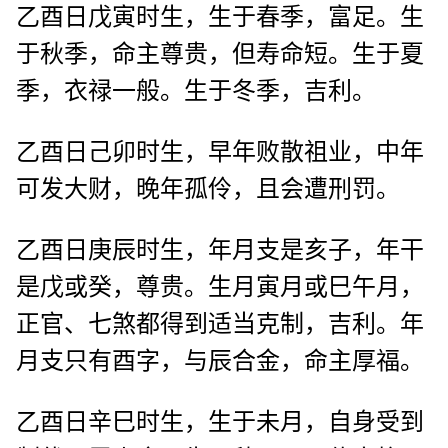
乙酉日戊寅时生，生于春季，富足。生
于秋季，命主尊贵，但寿命短。生于夏
季，衣禄一般。生于冬季，吉利。
乙酉日己卯时生，早年败散祖业，中年
可发大财，晚年孤伶，且会遭刑罚。
乙酉日庚辰时生，年月支是亥子，年干
是戊或癸，尊贵。生月寅月或巳午月，
正官、七煞都得到适当克制，吉利。年
月支只有酉字，与辰合金，命主厚福。
乙酉日辛巳时生，生于未月，自身受到