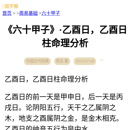
| 国学圈
首页
> >
周易基础
>
六十甲子
《六十甲子》·乙酉日，乙酉日
柱命理分析
中国古代经典
佚名 著
2024-07-09
乙酉日，乙酉日柱命理分析
乙酉日的前一天是甲申日，后一天是丙
戌日。论阴阳五行，天干之乙属阴之
木，地支之酉属阴之金，是金木相克。
乙酉日的纳音五行为泉中水。