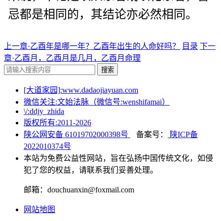
忌都是相同的，其结论亦必然相同。
上一章·乙酉年是哪一年？乙酉年出生的人命好吗？
目录
下一
章·乙酉月，乙酉月是几月，乙酉月命理
搜索
[大道家园]:www.dadaojiayuan.com
微信关注:文始法脉（微信号:wenshifamai）
\/:ddjy_zhida
版权所有:2011-
2026
陕公网安备 61019702000398号
备案号：
陕ICP备
2022010374号
本站为免费公益性网站，旨在弘扬中国传统文化，如侵
犯了您的权益，请联系我们妥善处理。
邮箱：douchuanxin@foxmail.com
网站地图