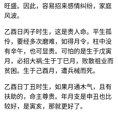
旺盛。因此，容易招来感情纠纷，家庭
风波。
乙酉日丙子时生，这是贵人命。平生孤
伶，要经多次磨难，如得月令，柱中没
有辛午，也可显贵。可怕的是生于戊寅
月，必招大祸;生于丁巳月，败散祖业而
贫困。生于己酉月，遭兵械而死。
乙酉日丁丑时生，如果月通木气，且有
扶助的，命主尊贵。年月支是申丑也比
较好，是寅亥，那就更好了。