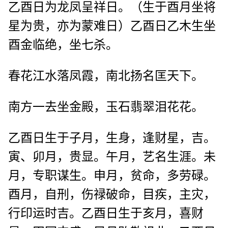
乙酉日为龙凤呈祥日。（生于酉月坐将
星为贵，亦为蒙难日）乙酉日乙木生坐
酉金临绝，坐七杀。
春花江水落凤霞，南北扬名匡天下。
南方一去坐金殿，玉石翡翠泪花花。
乙酉日生于子月，生身，逢财星，吉。
寅、卯月，贵显。午月，艺名生涯。未
月，专职谋生。申月，贫命，多劳碌。
酉月，自刑，伤禄破命，目疾，主灾，
行印运时吉。乙酉日生于亥月，喜财