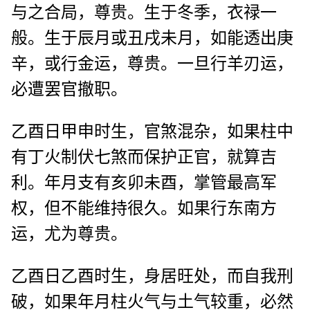
与之合局，尊贵。生于冬季，衣禄一
般。生于辰月或丑戌未月，如能透出庚
辛，或行金运，尊贵。一旦行羊刃运，
必遭罢官撤职。
乙酉日甲申时生，官煞混杂，如果柱中
有丁火制伏七煞而保护正官，就算吉
利。年月支有亥卯未酉，掌管最高军
权，但不能维持很久。如果行东南方
运，尤为尊贵。
乙酉日乙酉时生，身居旺处，而自我刑
破，如果年月柱火气与土气较重，必然