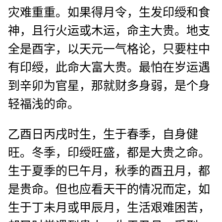
灾难重重。如果得月令，生发印绶和食
神，且行火运或木运，命主大贵。地支
全是酉字，以天元一气格论，只要柱中
有印绶，此命大富大贵。最怕在岁运遇
到辛卯为官星，那就财多身弱，是个身
轻福浅的命。
乙酉日丙戌时生，生于春季，自身健
旺。冬季，印绶旺盛，都是大贵之命。
生于夏季的巳午月，秋季的酉丑月，都
是贵命。但也应看天干的情况而定，如
生于丁未月或甲辰月，生活艰难困苦，