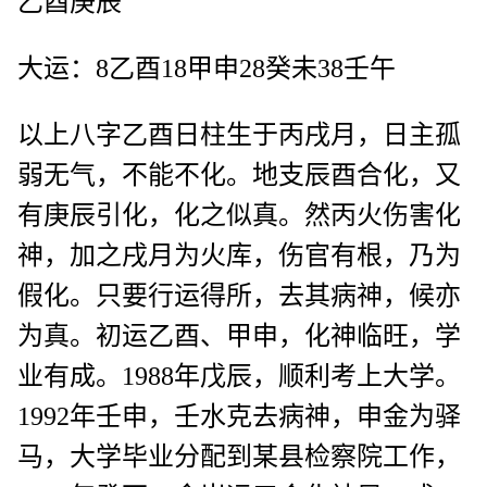
乙酉庚辰
大运：8乙酉18甲申28癸未38壬午
以上八字乙酉日柱生于丙戌月，日主孤
弱无气，不能不化。地支辰酉合化，又
有庚辰引化，化之似真。然丙火伤害化
神，加之戌月为火库，伤官有根，乃为
假化。只要行运得所，去其病神，候亦
为真。初运乙酉、甲申，化神临旺，学
业有成。1988年戊辰，顺利考上大学。
1992年壬申，壬水克去病神，申金为驿
马，大学毕业分配到某县检察院工作，