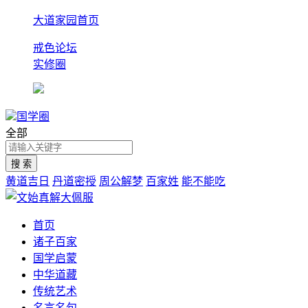
大道家园首页
戒色论坛
实修圈
国学圈
全部
黄道吉日
丹道密授
周公解梦
百家姓
能不能吃
首页
诸子百家
国学启蒙
中华道藏
传统艺术
名言名句