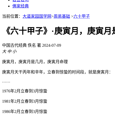
佛家经典
当前位置：
大道家园国学网
>
周易基础
>
六十甲子
《六十甲子》·庚寅月，庚寅月
中国古代经典
佚名 著
2024-07-09
大
中
小
庚寅月，庚寅月是几月，庚寅月命理
庚寅月天干丙年和辛年，立春到惊蛰的时间段，就是庚寅月：
……
1976年2月立春到3月惊蛰
1981年2月立春到3月惊蛰
1986年2月立春到3月惊蛰