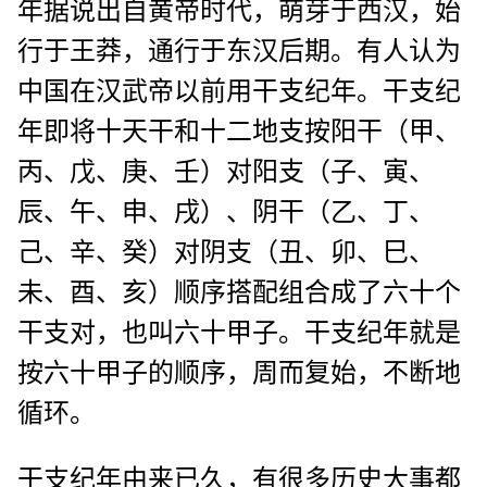
年据说出自黄帝时代，萌芽于西汉，始
行于王莽，通行于东汉后期。有人认为
中国在汉武帝以前用干支纪年。干支纪
年即将十天干和十二地支按阳干（甲、
丙、戊、庚、壬）对阳支（子、寅、
辰、午、申、戌）、阴干（乙、丁、
己、辛、癸）对阴支（丑、卯、巳、
未、酉、亥）顺序搭配组合成了六十个
干支对，也叫六十甲子。干支纪年就是
按六十甲子的顺序，周而复始，不断地
循环。
干支纪年由来已久，有很多历史大事都