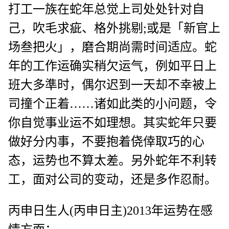
打工一族在蛇年总觉上司处处针对自
己，吹毛求疵、格外挑剔;或是「新官上
场叁把火」，磨合期尚需时间适应。蛇
年的工作运确实稍欠运气，例如平日上
班大多準时，偶尔迟到一天却不幸被上
司撞个正着……诸如此类的小问题，令
你自觉事业运不如理想。其实蛇年只要
做好分内事，不要抱着侥倖取巧的心
态，运势也不算太差。另外蛇年不利转
工，面对公司的变动，还是多作忍耐。
丙申日生人(丙申日主)2013年运势在感