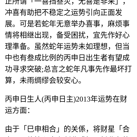
正所谓「一喜挡叁灾，无喜是非来」，
冲喜有助把不稳定之运势引向正面发
展。可是若蛇年无意举办喜事，麻烦事
情将相继出现，备受困扰，宜先作好心
理準备。虽然蛇年运势未如理想，但当
中也有叁成比例的丙申日出生者有望成
功寻求突破;总言之蛇年凡事先作最坏打
算，未雨绸缪会较安心。
丙申日生人(丙申日主)2013年运势在财
运方面：
由于「巳申相合」的关係，将财星「合