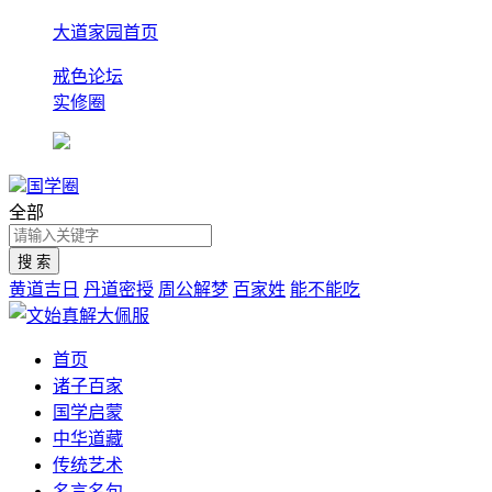
大道家园首页
戒色论坛
实修圈
国学圈
全部
黄道吉日
丹道密授
周公解梦
百家姓
能不能吃
首页
诸子百家
国学启蒙
中华道藏
传统艺术
名言名句