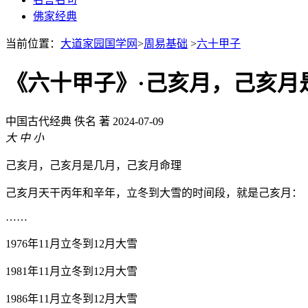
佛家经典
当前位置：
大道家园国学网
>
周易基础
>
六十甲子
《六十甲子》·己亥月，己亥月
中国古代经典
佚名 著
2024-07-09
大
中
小
己亥月，己亥月是几月，己亥月命理
己亥月天干丙年和辛年，立冬到大雪的时间段，就是己亥月：
……
1976年11月立冬到12月大雪
1981年11月立冬到12月大雪
1986年11月立冬到12月大雪