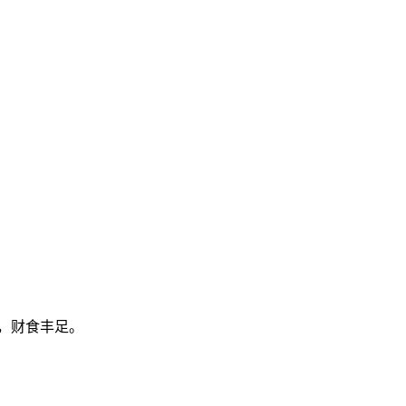
，财食丰足。
。