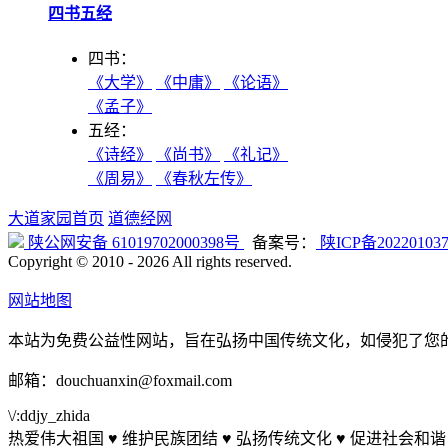
四书五经
四书：
《大学》
《中庸》
《论语》
《孟子》
五经：
《诗经》
《尚书》
《礼记》
《周易》
《春秋左传》
大道家园首页
道德经网
陕公网安备 61019702000398号
备案号：
陕ICP备20220103
Copyright © 2010 -
2026 All rights reserved.
网站地图
本站为免费公益性网站，旨在弘扬中国传统文化，如侵犯了您
邮箱：douchuanxin@foxmail.com
\/:ddjy_zhida
热爱伟大祖国 ♥ 维护民族团结 ♥ 弘扬传统文化 ♥ 促进社会和谐