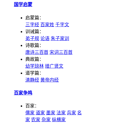
国学启蒙
启蒙篇：
三字经
百家姓
千字文
训诫篇：
弟子规
论语
朱子家训
诗歌篇：
唐诗三百首
宋词三百首
典故篇：
幼学琼林
增广贤文
道学篇：
清静经
黄帝内经
百家争鸣
百家：
儒家
道家
墨家
法家
兵家
名
家
农家
杂家
纵横家