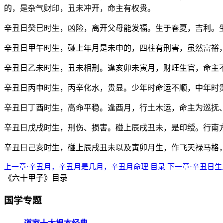
的，是杂气财印，丑未冲开，命主有权贵。
辛丑日癸巳时生，凶险，离开父母能发福。生于春夏，吉利。
辛丑日甲午时生，碰上年月是未申的，四柱有刑害，虽然富裕
辛丑日乙未时生，丑未相刑。逢亥卯未寅月，财旺生官，命主
辛丑日丙申时生，丙辛化水，贵显。少年时命运不顺，中年时
辛丑日丁酉时生，高命平稳。逢酉月，行土木运，命主为巡抚
辛丑日戊戌时生，刑伤、损害。碰上辰戌丑未，是印绶。行南
辛丑日己亥时生，碰上辰戌丑未以及寅卯月生，作飞天禄马格
上一章·辛丑月，辛丑月是几月，辛丑月命理
目录
下一章·辛丑日生
《六十甲子》目录
国学专题