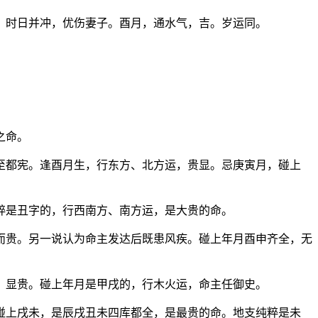
，时日并冲，优伤妻子。酉月，通水气，吉。岁运同。
之命。
至都宪。逢酉月生，行东方、北方运，贵显。忌庚寅月，碰上
粹是丑字的，行西南方、南方运，是大贵的命。
而贵。另一说认为命主发达后既患风疾。碰上年月酉申齐全，无
，显贵。碰上年月是甲戌的，行木火运，命主任御史。
碰上戌未，是辰戌丑未四库都全，是最贵的命。地支纯粹是未