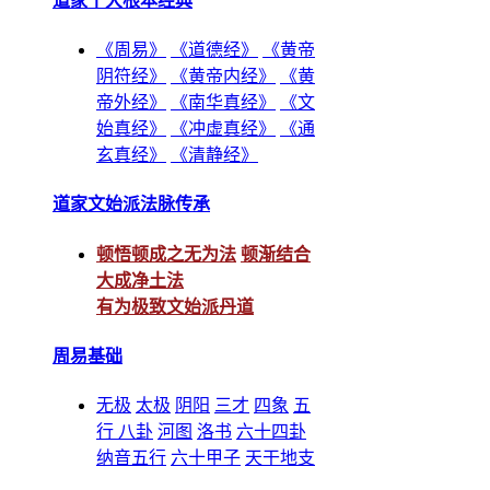
道家十大根本经典
《周易》
《道德经》
《黄帝
阴符经》
《黄帝内经》
《黄
帝外经》
《南华真经》
《文
始真经》
《冲虚真经》
《通
玄真经》
《清静经》
道家文始派法脉传承
顿悟顿成之无为法
顿渐结合
大成净土法
有为极致文始派丹道
周易基础
无极
太极
阴阳
三才
四象
五
行
八卦
河图
洛书
六十四卦
纳音五行
六十甲子
天干地支