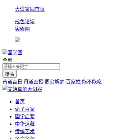
大道家园首页
戒色论坛
实修圈
国学圈
全部
黄道吉日
丹道密授
周公解梦
百家姓
能不能吃
首页
诸子百家
国学启蒙
中华道藏
传统艺术
名言名句