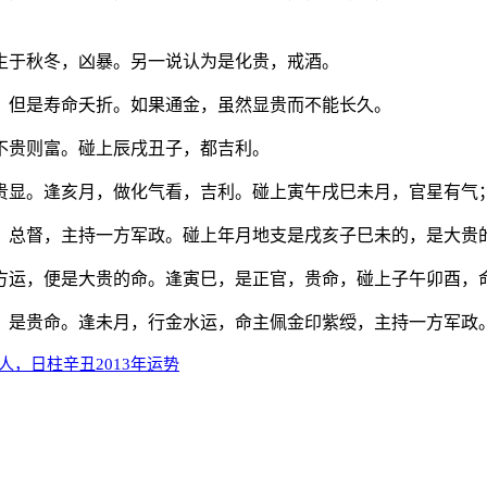
生于秋冬，凶暴。另一说认为是化贵，戒酒。
，但是寿命夭折。如果通金，虽然显贵而不能长久。
不贵则富。碰上辰戌丑子，都吉利。
贵显。逢亥月，做化气看，吉利。碰上寅午戌巳未月，官星有气
、总督，主持一方军政。碰上年月地支是戌亥子巳未的，是大贵
方运，便是大贵的命。逢寅巳，是正官，贵命，碰上子午卯酉，
，是贵命。逢未月，行金水运，命主佩金印紫绶，主持一方军政
人，日柱辛丑2013年运势