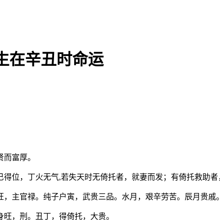
生在辛丑时命运
贤而富厚。
巳得位，丁火无气,若失天时无倚托者，就妻而发；有倚托救助者
旺，主官禄。纯子户寅，武贵三品。水月，艰辛劳苦。辰月贵戚
身旺，刑。丑丁，得倚托，大贵。