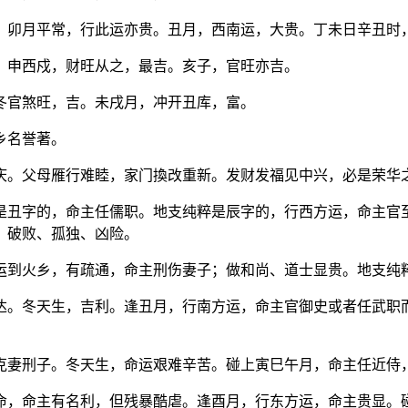
。卯月平常，行此运亦贵。丑月，西南运，大贵。丁未日辛丑时
。申西戍，财旺从之，最吉。亥子，官旺亦吉。
冬官煞旺，吉。未戌月，冲开丑库，富。
乡名誉著。
庆。父母雁行难睦，家门換改重新。发财发福见中兴，必是荣华
丑字的，命主任儒职。地支纯粹是辰字的，行西方运，命主官
，破败、孤独、凶险。
运到火乡，有疏通，命主刑伤妻子；做和尚、道士显贵。地支纯
达。冬天生，吉利。逢丑月，行南方运，命主官御史或者任武职
克妻刑子。冬天生，命运艰难辛苦。碰上寅巳午月，命主任近侍
命，命主有名利，但残暴酷虐。逢酉月，行东方运，命主贵显。