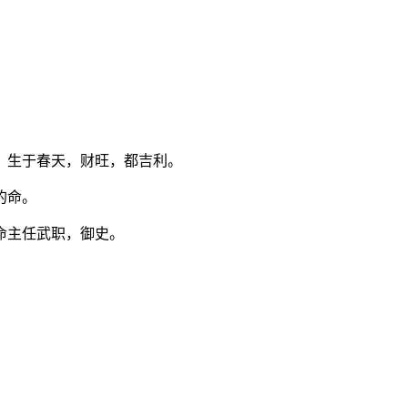
；生于春天，财旺，都吉利。
的命。
命主任武职，御史。
。