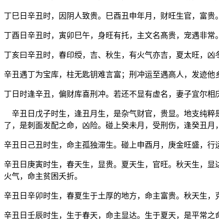
丁巳日辛丑时，因阴人致贵。巳酉丑申年月，财旺生官，富贵
丁酉日辛丑时，寅卯巳午，身旺有托，主文名髙贵，宠遇非常
丁亥曰辛丑时，春印绶，吉、秋生，有火气亦吉，夏太旺，凶
辛丑遇丁为宝库，柱无匙钥难言富；刑冲运至遇高人，发迹他
丁日时逢辛丑，偏财库喜刑冲。若还不显有虚名，妻子宜尔相
辛丑日戊子时生，逢丑月生，是杂气财官，贵显。地支纯粹是
了，是刺面发配之命，凶险。碰上癸未月，受刑伤，逢癸丑月
辛丑日己丑时生，命主孤独滞生。碰上申酉月，庚金旺盛，行
辛丑日庚寅时生，春天生，显贵。夏天生，官旺。秋天生，显
火气，命主贫困夭折。
辛丑日辛卯时生，春夏生于土厚的地方，命主富贵。秋天生，
辛丑日壬辰时生，生于春天，命主显达。生于夏天，是平常之