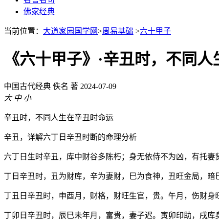
佛家经典
当前位置：
大道家园国学网
>
周易基础
>
六十甲子
《六十甲子》·辛丑时，不同人
中国古代经典
佚名 著
2024-07-09
大
中
小
辛丑时，不同人生在辛丑时命运
辛丑，详解六丁日辛丑时断的命理分析
六丁日生时辛丑，库中财谷多陈朽；身无依侍不为凶，有托妻
丁日辛丑时，丑为财库，辛为妻财，巳为食神，丑旺金局，暗
丁丑日辛丑时，申酉月，财格，财旺生官，贵。午月，伤财身
丁卯日辛丑时，辰巳未年月，富贵，妻子迟。寅卯印助，戌库