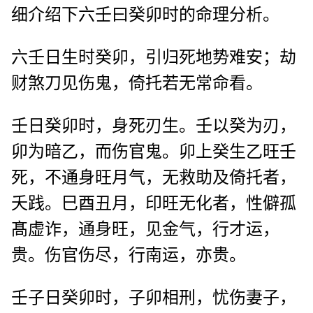
细介绍下六壬曰癸卯时的命理分析。
六壬日生时癸卯，引归死地势难安；劫
财煞刀见伤鬼，倚托若无常命看。
壬日癸卯时，身死刃生。壬以癸为刃，
卯为暗乙，而伤官鬼。卯上癸生乙旺壬
死，不通身旺月气，无救助及倚托者，
夭践。巳酉丑月，印旺无化者，性僻孤
髙虚诈，通身旺，见金气，行才运，
贵。伤官伤尽，行南运，亦贵。
壬子日癸卯时，子卯相刑，忧伤妻子，