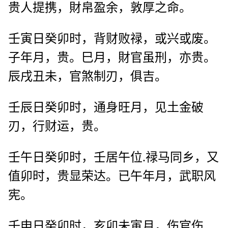
贵人提携，財帛盈余，敦厚之命。
壬寅日癸卯时，背财败禄，或兴或废。
子年月，贵。巳月，財官虽刑，亦贵。
辰戌丑未，官煞制刃，俱吉。
壬辰日癸卯时，通身旺月，见土金破
刃，行财运，贵。
壬午日癸卯时，壬居午位.禄马同乡，又
值卯时，贵显荣达。已午年月，武职风
宪。
壬申日癸卯时，亥卯未寅月，伤官伤