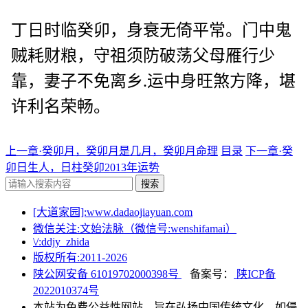
丁日时临癸卯，身衰无倚平常。门中鬼
贼耗财粮，守祖须防破荡父母雁行少
靠，妻子不免离乡.运中身旺煞方降，堪
许利名荣畅。
上一章·癸卯月，癸卯月是几月，癸卯月命理
目录
下一章·癸
卯日生人，日柱癸卯2013年运势
搜索
[大道家园]:www.dadaojiayuan.com
微信关注:文始法脉（微信号:wenshifamai）
\/:ddjy_zhida
版权所有:2011-
2026
陕公网安备 61019702000398号
备案号：
陕ICP备
2022010374号
本站为免费公益性网站，旨在弘扬中国传统文化，如侵