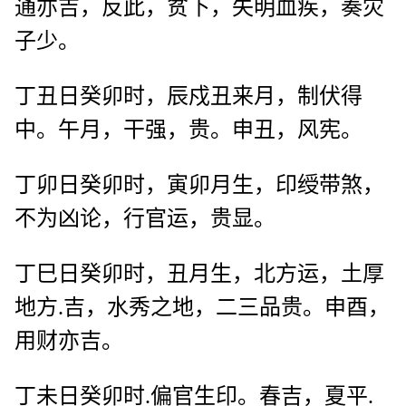
通亦吉，反此，贫下，失明血疾，奏灾
子少。
丁丑日癸卯时，辰戍丑来月，制伏得
中。午月，干强，贵。申丑，风宪。
丁卯日癸卯时，寅卯月生，印绶带煞，
不为凶论，行官运，贵显。
丁巳日癸卯时，丑月生，北方运，土厚
地方.吉，水秀之地，二三品贵。申酉，
用财亦吉。
丁未日癸卯时.偏官生印。春吉，夏平.