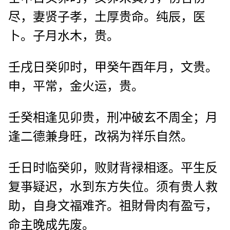
尽，妻贤子孝，土厚贵命。纯辰，医
卜。子月水木，贵。
壬戌日癸卯时，甲癸午酉年月，文贵。
申，平常，金火运，贵。
壬癸相逢见卯贵，刑冲破玄不周全；月
逢二德兼身旺，改祸为祥乐自然。
壬日时临癸卯，败财背禄相逐。平生反
复亊疑迟，水到东方失位。须有贵人救
助，自身文福难齐。祖財骨肉有盈亏，
命主晚成先废。