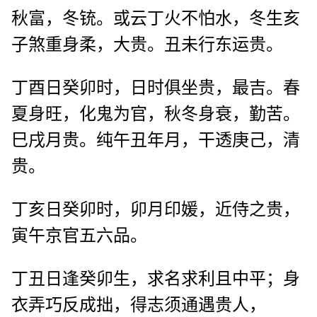
秋富，冬铳。或云丁火不怕水，冬生亥
子煞重身柔，大贵。丑未行东运贵。
丁酉日癸卯时，日时俱坐贵，最吉。春
夏身旺，化鬼为官，秋冬身衰，勤苦。
巳戌月贵。纯午丑年月，干透庚己，清
贵。
丁亥日癸卯时，卯月印媛，近侍之贵，
寅午京官五六品。
丁丑日逢癸卯生，求名求利且中平；身
衣弄巧反成拙，得志须通遇贵人，