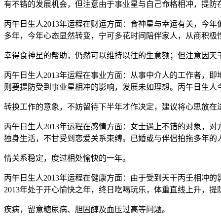
有不错的发展机会，但注意由于事业星与自己命格相冲，提防
丙午日生人2013年运程在财运方面：食神星与幸运有关，今
多年，今年心态显然转变，宁可多花时间陪伴家人，从商积极
幸得食神星的帮助，仍然可以维持以往的生意额；但注意因天
丙午日生人2013年运程在事业方面：从事中介人的工作者，
则要提防受到事业星相冲的影响，发展未如理想。丙午日生人
转换工作的意象，不妨留待下半年才作决定，建议将心思放在
丙午日生人2013年运程在感情方面：女士遇上不错的对象，
独身生活，不甘受到恋爱关系束缚。已婚或与伴侣拍拖多年的
情关系稳定，度过相处愉快的一年。
丙午日生人2013年运程在健康方面：由于受到天干丙壬相冲
2013年处于开心愉快之年，终日吃喝玩乐，体重直线上升，提
疾病，留意糖尿病、胆固醇及血压过高等问题。