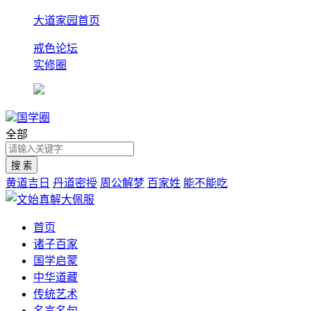
大道家园首页
戒色论坛
实修圈
国学圈
全部
黄道吉日
丹道密授
周公解梦
百家姓
能不能吃
首页
诸子百家
国学启蒙
中华道藏
传统艺术
名言名句