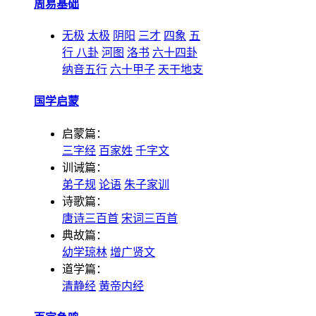
周易基础
无极
太极
阴阳
三才
四象
五
行
八卦
河图
洛书
六十四卦
纳音五行
六十甲子
天干地支
国学启蒙
启蒙篇：
三字经
百家姓
千字文
训诫篇：
弟子规
论语
朱子家训
诗歌篇：
唐诗三百首
宋词三百首
典故篇：
幼学琼林
增广贤文
道学篇：
清静经
黄帝内经