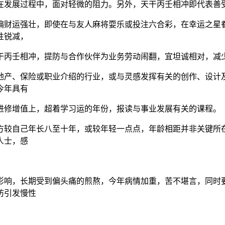
在发展过程中，面对轻微的阻力。另外，天干丙壬相冲即代表善
年偏财运强壮，即使在与友人麻将耍乐或投注六合彩，在幸运之
性锐减，
干丙壬相冲，提防与合作伙伴为业务劳动闹翻，宜坦诚相对，减
即地产、保险或职业介绍的行业，或与灵感发挥有关的创作、设
今年具有
进修增值上，超着学习运的年份，报读与事业发展有关的课程。
对方较自己年长八至十年，或较年轻一点点，年龄相距并非关键
人士，感
的影响，长期受到偏头痛的煎熬，今年病情加重，苦不堪言，同
防引发慢性