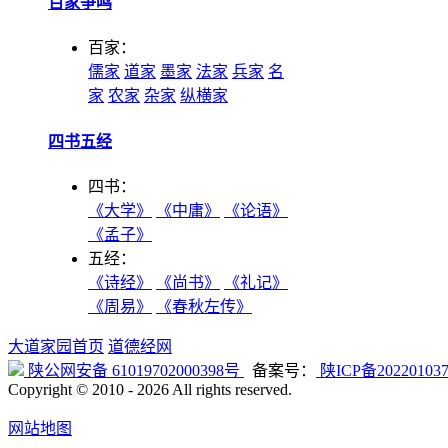
百家争鸣
百家：
儒家
道家
墨家
法家
兵家
名
家
农家
杂家
纵横家
四书五经
四书：
《大学》
《中庸》
《论语》
《孟子》
五经：
《诗经》
《尚书》
《礼记》
《周易》
《春秋左传》
大道家园首页
道德经网
陕公网安备 61019702000398号
备案号：
陕ICP备20220103
Copyright © 2010 -
2026 All rights reserved.
网站地图