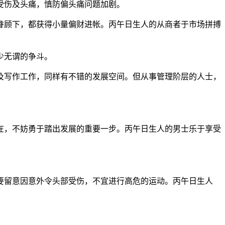
受伤及头痛，慎防偏头痛问题加剧。
星眷顾下，都获得小量偏财进帐。丙午日生人的从商者于市场拼搏
少无谓的争斗。
计及写作工作，同样有不错的发展空间。但从事管理阶层的人士，
所在，不妨勇于踏出发展的重要一步。丙午日生人的男士乐于享受
时要留意因意外令头部受伤，不宜进行高危的运动。丙午日生人