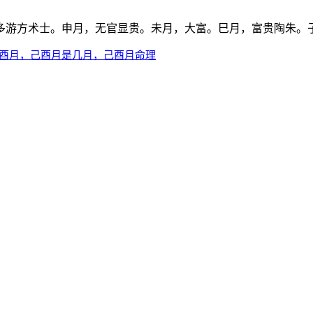
多游方术士。申月，无官显贵。未月，大富。巳月，富贵陶朱。
己酉月，己酉月是几月，己酉月命理