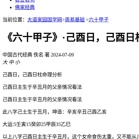
佛家经典
当前位置：
大道家园国学网
>
周易基础
>
六十甲子
《六十甲子》·己酉日，己酉日
中国古代经典
佚名 著
2024-07-09
大
中
小
己酉日，己酉日柱命理分析
己酉日主生于辛丑月的父亲情况看法
己酉日主生于辛丑月的父亲情况看法
此八字己土生于丑月，坤造：辛亥辛丑己酉乙亥
大运:5壬寅15癸卯25甲辰35乙巳
以上八字己酉日主生于辛丑月，这个女命食伤太重，又不能从儿