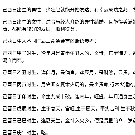
己酉日出生的男性，少壮起就能开始发达，有幸运成功之兆，
己酉日出生的女性，适合与经人介绍的异性结婚。且能得美满
商，都能有较好的发展，顺利得意。
己酉日生人不同时辰三命通会吉凶断语参考：
己酉日甲子时生，逢年月是寅申午丑未的，文贵，官至御史。
流血而死。
己酉日乙丑时生，逢卯月，是偏官。逢辰月，是财煞，显贵。
己酉日丙寅时生，月令通春夏木火局的，是个贵命;行木火运的
己酉日丁卯时生，命主九成十破。逢未年，旺盛。年月通身生
己酉日戊辰时生，生于春天，官旺;生于夏天，平实吉利;生于
己酉日己巳时生，逢夏天生，金神入火乡，便是贵显的命，岁
己酉日庚午时生，略。