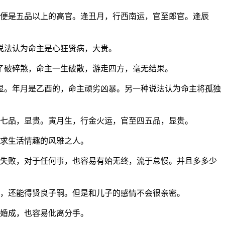
，便是五品以上的高官。逢丑月，行西南运，官至郎官。逢辰
说法认为命主是心狂贤病，大贵。
了破碎煞，命主一生破散，游走四方，毫无结果。
显。年月是乙酉的，命主顽劣凶暴。另一种说法认为命主将孤独
六七品，显贵。寅月生，行金火运，官至四五品，显贵。
追求生活情趣的风雅之人。
多失败，对于任何事，也容易有始无终，流于怠慢。并且多多少
助，还能得贤良子嗣。但是和儿子的感情不会很亲密。
使婚成，也容易仳离分手。