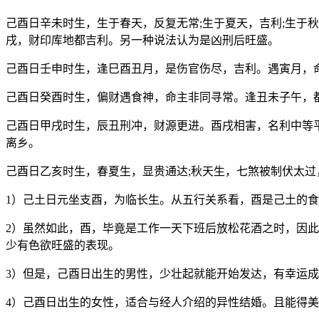
己酉日辛未时生，生于春天，反复无常;生于夏天，吉利;生于
戌，财印库地都吉利。另一种说法认为是凶刑后旺盛。
己酉日壬申时生，逢巳酉丑月，是伤官伤尽，吉利。遇寅月，
己酉日癸酉时生，偏财遇食神，命主非同寻常。逢丑未子午，
己酉日甲戌时生，辰丑刑冲，财源更进。酉戌相害，名利中等
离乡。
己酉日乙亥时生，春夏生，显贵通达;秋天生，七煞被制伏太过
1）己土日元坐支酉，为临长生。从五行关系看，酉是己土的
2）虽然如此，酉，毕竟是工作一天下班后放松花酒之时，因
少有色欲旺盛的表现。
3）但是，己酉日出生的男性，少壮起就能开始发达，有幸运
4）己酉日出生的女性，适合与经人介绍的异性结婚。且能得