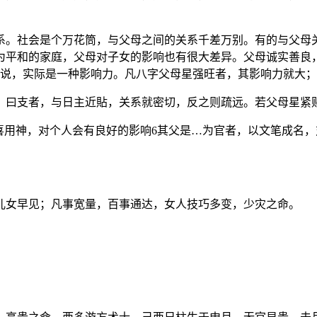
系。社会是个万花筒，与父母之间的关系千差万别。有的与父母
为平和的家庭，父母对子女的影响也有很大差异。父母诚实善良，
来说，实际是一种影响力。凡八字父母星强旺者，其影响力就大
、曰支者，与日主近貼，关系就密切，反之则疏远。若父母星紧
喜用神，对个人会有良好的影响6其父是…为官者，以文笔成名
儿女早见；凡事宽量，百事通达，女人技巧多变，少灾之命。