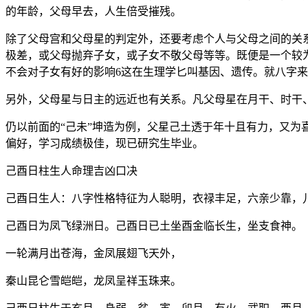
的年龄，父母早去，人生倍受摧残。
除了父母宫和父母星的判定外，还要考虑个人与父母之间的关
极差，或父母抛弃子女，或子女不敬父母等等。既便是一个较
不会对子女有好的影响6这在生理学匕叫基因、遗传。就八字
另外，父母星与日主的远近也有关系。凡父母星在月干、时干
仍以前面的“己未”坤造为例，父星己土透于年十且有力，又为
偏好，学习成绩极佳，现已研究生毕业。
己酉日柱生人命理吉凶口决
己酉日生人：八字性格特征为人聪明，衣禄丰足，六亲少靠，
己酉日为凤飞绿洲日。己酉日已土坐酉金临长生，坐支食神。
一轮满月出苍海，金凤展翅飞天外，
秦山昆仑雪皑皑，龙凤呈祥玉珠来。