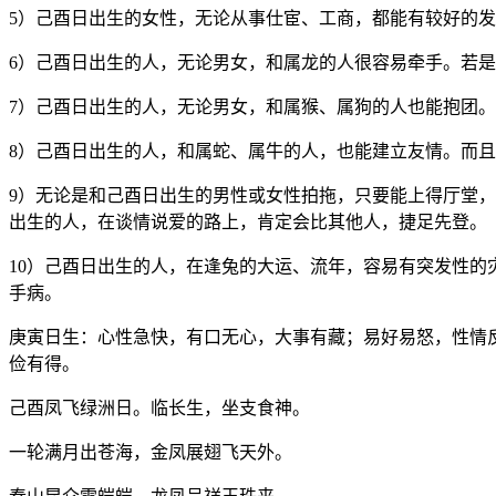
5）己酉日出生的女性，无论从事仕宦、工商，都能有较好的
6）己酉日出生的人，无论男女，和属龙的人很容易牵手。若
7）己酉日出生的人，无论男女，和属猴、属狗的人也能抱团
8）己酉日出生的人，和属蛇、属牛的人，也能建立友情。而
9）无论是和己酉日出生的男性或女性拍拖，只要能上得厅堂
出生的人，在谈情说爱的路上，肯定会比其他人，捷足先登。
10）己酉日出生的人，在逢兔的大运、流年，容易有突发性
手病。
庚寅日生：心性急快，有口无心，大事有藏；易好易怒，性情
俭有得。
己酉凤飞绿洲日。临长生，坐支食神。
一轮满月出苍海，金凤展翅飞天外。