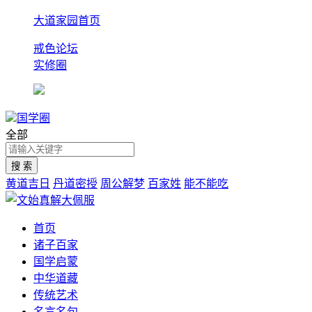
大道家园首页
戒色论坛
实修圈
国学圈
全部
黄道吉日
丹道密授
周公解梦
百家姓
能不能吃
首页
诸子百家
国学启蒙
中华道藏
传统艺术
名言名句