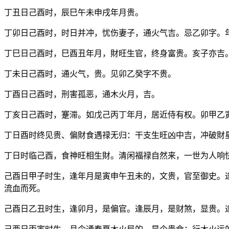
丁丑日己酉时，辰巳午未申戌年月贵。
丁卯日己酉时，时日并冲，忧伤妻子，通火气吉。忌乙卯字。
丁巳日己酉时，巳酉丑年月，財旺生官，终身富贵。亥子亦吉
丁未日己酉时，通火气，贵。见卯乙癸字不贵。
丁酉日己酉时，刑害孤恶，通木火月，吉。
丁亥日己酉时，蹇滞。如戊己丙丁年月，居近侍有权。卯甲乙
丁日酉时终见贵、偏財食遇禄无归：干支生旺凶中吉，冲破財
丁日时临己酉，食神旺相生財。清闲福禄自然来，一世为人响
己酉日甲子时生，逢年月是寅申午丑未的，文贵，官至御史。
流血而死。
己酉日乙丑时生，逢卯月，是偏官。逢辰月，是财煞，显贵。