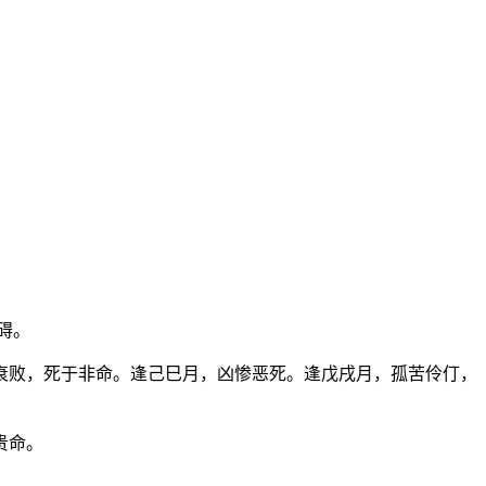
碍。
衰败，死于非命。逢己巳月，凶惨恶死。逢戊戌月，孤苦伶仃，
贵命。