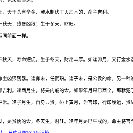
的，也荣耀显达。
旺，天干头有辛金、癸水制伏丁火乙木的，命主吉利。
于秋天，残暴凶狠；生于冬天，财旺。
运同前面一样。
于秋天，寿命短促，生于冬天，财帛丰厚。如逢卯月，又行金水
命主凶狠残暴。逢卯未，任武职。逢子未，是公侯的命。另一种
都吉利。逢酉月生，将是内戚的命。如果年月是巳酉全，那就犯
平常。逢子月生，自身显贵。碰上寅月，为官印，行印绶运，贵
过，是贫儒的命；冬天生，财旺。逢年月是巳午戌的，命主将官
人，日柱己酉2013年运势