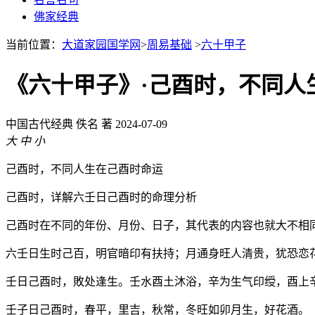
佛家经典
当前位置：
大道家园国学网
>
周易基础
>
六十甲子
《六十甲子》·己酉时，不同人
中国古代经典
佚名 著
2024-07-09
大
中
小
己酉时，不同人生在己酉时命运
己酉时，详解六壬日己酉时的命理分析
己酉时在不同的年份、月份、日子，其代表的内容也就大不相
六壬日生时己百，明官暗印有扶持；月通身旺人清贵，犹恐恋
壬日己酉时，敗处逢生。壬水酉土沐浴，辛为生气印绶，酉上
壬子日己酉时，春平，里吉，秋常，冬旺如卯月生，好花酒。