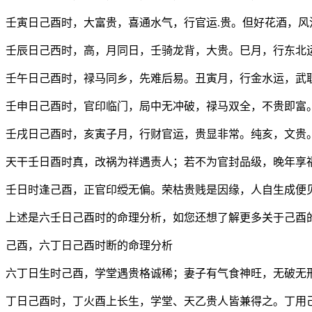
壬寅日己酉时，大富贵，喜通水气，行官运.贵。但好花酒，风
壬辰日己西时，高，月同日，壬骑龙背，大贵。巳月，行东北
壬午日己酉时，禄马同乡，先难后易。丑寅月，行金水运，武
壬申日己酉时，官印临门，局中无冲破，禄马双全，不贵即富
壬戌日己酉时，亥寅子月，行财官运，贵显非常。纯亥，文贵
天干壬日酉时真，改祸为祥遇责人；若不为官封品级，晚年享福
壬日时逢己酉，正官印绶无偏。荣枯贵贱是因缘，人自生成便
上述是六壬日己酉时的命理分析，如您还想了解更多关于己酉
己酉，六丁日己酉时断的命理分析
六丁日生时己酉，学堂遇贵格诚稀；妻子有气食神旺，无破无
丁日己酉时，丁火酉上长生，学堂、天乙贵人皆兼得之。丁用