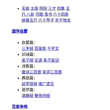
无极
太极
阴阳
三才
四象
五
行
八卦
河图
洛书
六十四卦
纳音五行
六十甲子
天干地支
国学启蒙
启蒙篇：
三字经
百家姓
千字文
训诫篇：
弟子规
论语
朱子家训
诗歌篇：
唐诗三百首
宋词三百首
典故篇：
幼学琼林
增广贤文
道学篇：
清静经
黄帝内经
百家争鸣