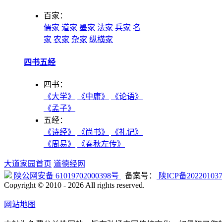
百家：
儒家
道家
墨家
法家
兵家
名
家
农家
杂家
纵横家
四书五经
四书：
《大学》
《中庸》
《论语》
《孟子》
五经：
《诗经》
《尚书》
《礼记》
《周易》
《春秋左传》
大道家园首页
道德经网
陕公网安备 61019702000398号
备案号：
陕ICP备20220103
Copyright © 2010 -
2026 All rights reserved.
网站地图