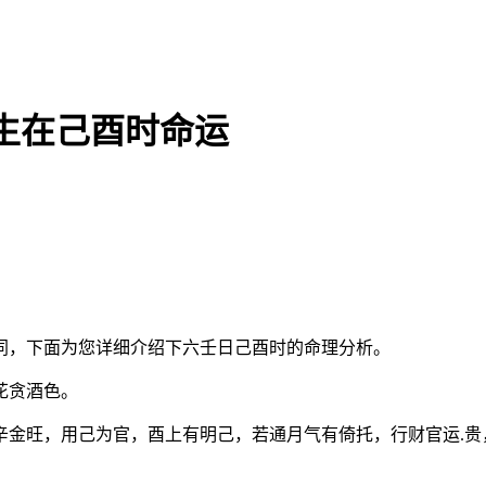
生在己酉时命运
同，下面为您详细介绍下六壬日己酉时的命理分析。
花贪酒色。
辛金旺，用己为官，酉上有明己，若通月气有倚托，行财官运.贵