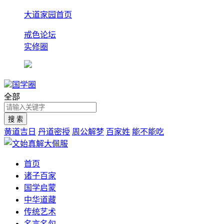
大道家园首页
戒色论坛
实修圈
国学圈
全部
黄道吉日
丹道密授
周公解梦
百家姓
能不能吃
首页
诸子百家
国学启蒙
中华道藏
传统艺术
名言名句