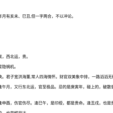
年月有亥未、巳丑,但一字两合，不以冲论。
。
寅，西北运，贵。
星隐祸机。
快。君子宽洪海董,常人四海情怀。财官双美象中排，一路滔滔无
逢午月，又行东北运，官至极品。忌的是庚寅年，碰上的，破散
逢申酉，伤官伤尽。逢巳午，是印绶，都是贵命。逢丑戌，也是