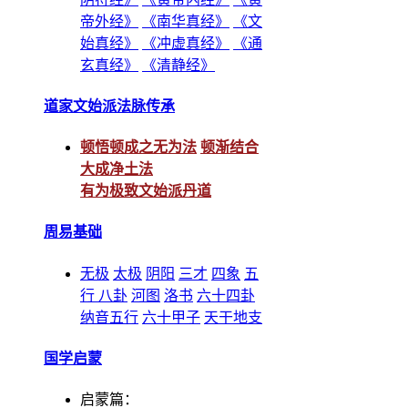
帝外经》
《南华真经》
《文
始真经》
《冲虚真经》
《通
玄真经》
《清静经》
道家文始派法脉传承
顿悟顿成之无为法
顿渐结合
大成净土法
有为极致文始派丹道
周易基础
无极
太极
阴阳
三才
四象
五
行
八卦
河图
洛书
六十四卦
纳音五行
六十甲子
天干地支
国学启蒙
启蒙篇：