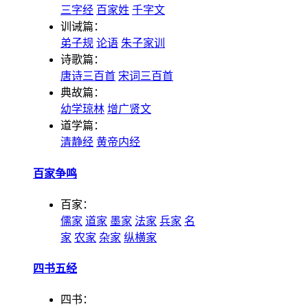
三字经
百家姓
千字文
训诫篇：
弟子规
论语
朱子家训
诗歌篇：
唐诗三百首
宋词三百首
典故篇：
幼学琼林
增广贤文
道学篇：
清静经
黄帝内经
百家争鸣
百家：
儒家
道家
墨家
法家
兵家
名
家
农家
杂家
纵横家
四书五经
四书：