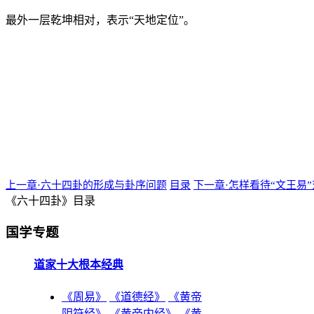
最外一层乾坤相对，表示“天地定位”。
上一章·六十四卦的形成与卦序问题
目录
下一章·怎样看待“文王易
《六十四卦》目录
国学专题
道家十大根本经典
《周易》
《道德经》
《黄帝
阴符经》
《黄帝内经》
《黄