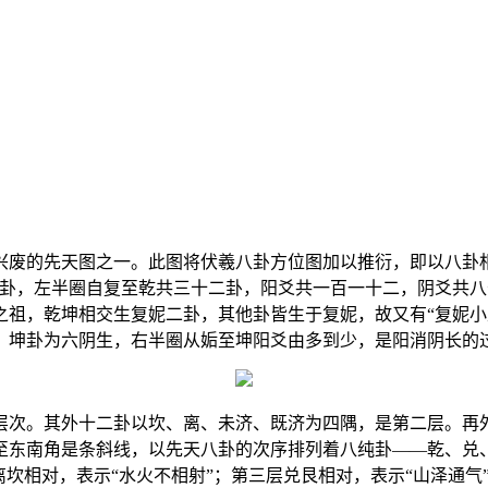
废的先天图之一。此图将伏羲八卦方位图加以推衍，即以八卦相
正卦，左半圈自复至乾共三十二卦，阳爻共一百一十二，阴爻共
之祖，乾坤相交生复妮二卦，其他卦皆生于复妮，故又有“复妮小
，坤卦为六阴生，右半圈从姤至坤阳爻由多到少，是阳消阴长的
层次。其外十二卦以坎、离、未济、既济为四隅，是第二层。再
至东南角是条斜线，以先天八卦的次序排列着八纯卦——乾、兑
坎相对，表示“水火不相射”；第三层兑艮相对，表示“山泽通气