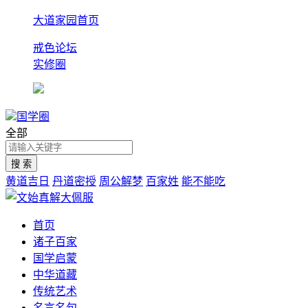
大道家园首页
戒色论坛
实修圈
国学圈
全部
黄道吉日
丹道密授
周公解梦
百家姓
能不能吃
首页
诸子百家
国学启蒙
中华道藏
传统艺术
名言名句