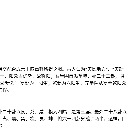
交配合成六十四重卦所得之图。古人认为“天圆地方”、“天动
八十，阳爻占优势，故称阳；右半圈自姤至坤，亦三十二卦，阴
父母说”。复卦为一阳生，乾卦为六阳生；左半圈从复至乾阳爻
过程。
外二十卦以艮、兑、咸、损为四隅，是第三层。最外二十八卦以
、离、震、巽、坎、艮、坤，将六十四卦分成了两半。这样，四
”；