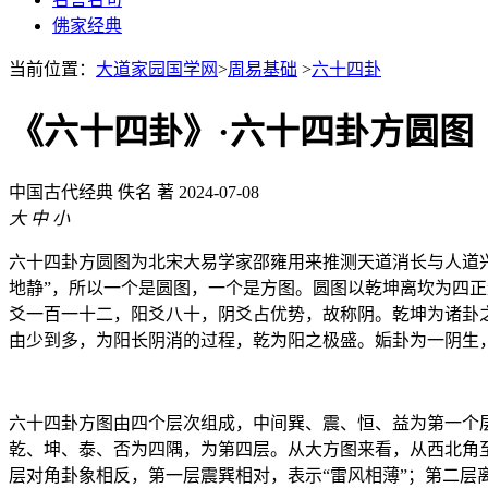
佛家经典
当前位置：
大道家园国学网
>
周易基础
>
六十四卦
《六十四卦》·六十四卦方圆图
中国古代经典
佚名 著
2024-07-08
大
中
小
六十四卦方圆图为北宋大易学家邵雍用来推测天道消长与人道兴
地静”，所以一个是圆图，一个是方图。圆图以乾坤离坎为四
爻一百一十二，阳爻八十，阴爻占优势，故称阴。乾坤为诸卦
由少到多，为阳长阴消的过程，乾为阳之极盛。姤卦为一阴生
六十四卦方图由四个层次组成，中间巽、震、恒、益为第一个
乾、坤、泰、否为四隅，为第四层。从大方图来看，从西北角
层对角卦象相反，第一层震巽相对，表示“雷风相薄”；第二层离