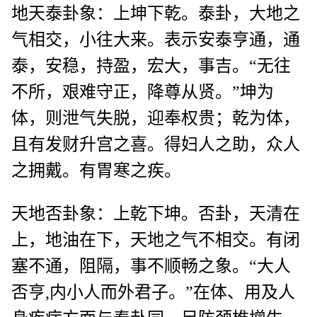
地天泰卦象：上坤下乾。泰卦，大地之
气相交，小往大来。表示安泰亨通，通
泰，安稳，持盈，宏大，事吉。“无往
不所，艰难守正，降尊从贤。”坤为
体，则泄气失脱，迎奉权贵；乾为体，
且有发财升宫之喜。得妇人之助，众人
之拥戴。有胃寒之疾。
天地否卦象：上乾下坤。否卦，天清在
上，地油在下，天地之气不相交。有闭
塞不通，阻隔，事不顺畅之象。“大人
否亨,内小人而外君子。”在体、用及人