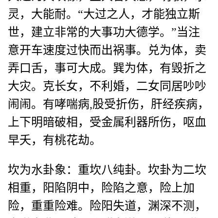
灵，大能耐。“大过之人，才能独立斯
世，建立非常的大事功大德学。”当注
意开车速度过快而出祸事。兑为体，卖
弄口舌，事可大成。巽为体，有毁折之
大灾。克长女，不利婚，二女同居吵吵
闹闹。有哮喘病,股受折伤，肝经疾病，
上下明暗破相，受金属利器所伤，呕血
早夭，有桃花劫。
坎为水卦象：重坎八纯卦。坎卦为二坎
相重，阳陷阴中，险陷之意，险上加
险，重重险难。险阳失道，渊深不测，