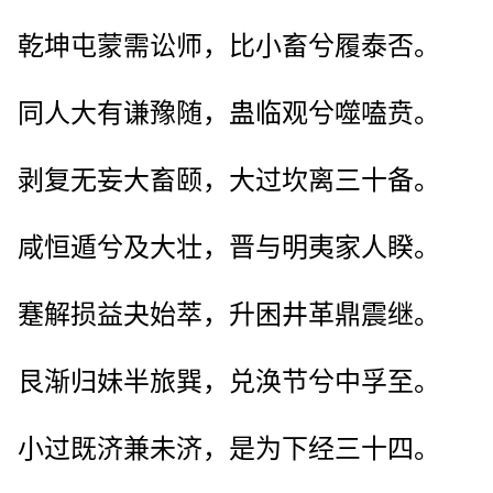
乾坤屯蒙需讼师，比小畜兮履泰否。
同人大有谦豫随，蛊临观兮噬嗑贲。
剥复无妄大畜颐，大过坎离三十备。
咸恒遁兮及大壮，晋与明夷家人睽。
蹇解损益夬始萃，升困井革鼎震继。
艮渐归妹半旅巽，兑涣节兮中孚至。
小过既济兼未济，是为下经三十四。