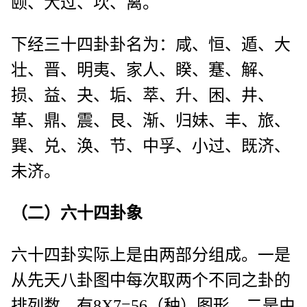
颐、大过、坎、离。
下经三十四卦卦名为：咸、恒、遁、大
壮、晋、明夷、家人、睽、蹇、解、
损、益、夬、垢、萃、升、困、井、
革、鼎、震、艮、渐、归妹、丰、旅、
巽、兑、涣、节、中孚、小过、既济、
未济。
（二）六十四卦象
六十四卦实际上是由两部分组成。一是
从先天八卦图中每次取两个不同之卦的
排列数，有8X7=56（种）图形。二是由