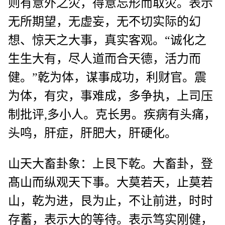
则有意外之灾，得意忘形而取灾。表示
无所期望，无虚妄，无不切实际的幻
想、惊天之大事，真实客观。“诚化之
生生大有，尽人道而合天德，活力而
健。”乾为体，谋事成功，利财官。震
为体，有灾，事难成，多争执，上司压
制批评,多小人。克长男。疾病有头痛，
头鸣，肝症，肝肥大，肝硬化。
山天大畜卦象：上艮下乾。大畜卦，登
髙山而纵观天下事。大莫若天，止莫若
山，乾为进，艮为止，不让前进，时时
存蓄，表示大的等待。表示笃实刚健，