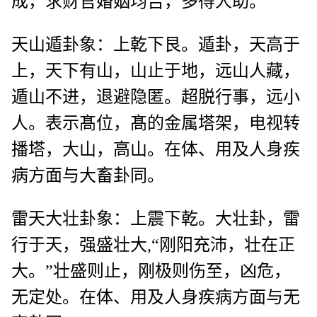
成，求财官婚姻均吉，多得人助。
天山遁卦象：上乾下艮。遁卦，天高于
上，天下有山，山止于地，远山人藏，
遁山不进，退避隐匿。超脱行事，远小
人。表示髙位，髙的金属塔架，电视转
播塔，大山，高山。在体、用及人身疾
病方面与大畜卦同。
雷天大壮卦象：上震下乾。大壮卦，雷
行于天，强盛壮大,“刚阳充沛，壮在正
大。”壮盛则止，刚极则伤至，凶危，
无定处。在体、用及人身疾病方面与无