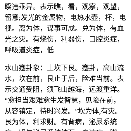
睽违乖异。表示瞧，看，观察，观望，
留意;发光的金属物，电热水壶，杯，电
视。离为体，谋事可成。兑为体，有血
光之灾。有烧伤，利器伤，口腔炎症，
呼吸道炎症，低
水山蹇卦象：上坎下艮。蹇卦，高山流
水，坎在前，艮止于后，险难当前。表
示交通受阻，须飞山越海，远渡重洋。
“愈担当艰难愈生发智慧，见险在前，
从容镇定，待时兴发。”坎为体,有灾。
艮为体，利求财。有背病，泌尿系统