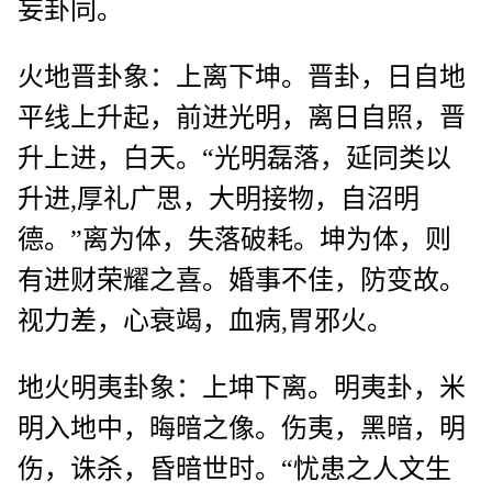
妄卦同。
火地晋卦象：上离下坤。晋卦，日自地
平线上升起，前进光明，离日自照，晋
升上进，白天。“光明磊落，延同类以
升进,厚礼广思，大明接物，自沼明
德。”离为体，失落破耗。坤为体，则
有进财荣耀之喜。婚事不佳，防变故。
视力差，心衰竭，血病,胃邪火。
地火明夷卦象：上坤下离。明夷卦，米
明入地中，晦暗之像。伤夷，黑暗，明
伤，诛杀，昏暗世时。“忧患之人文生