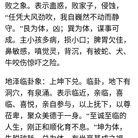
败之象。表示蛊惑，败家子，侵蚀，
“任凭大风劲吹，我自巍然不动而静
守。”艮为体，凶；巽为体，谋事可
成。主小孩多病，损小口；脾胃欠佳，
鼻敏感，嗔觉灵，背沉，有被蛇、犬、
牛咬伤惊吓之险。
地泽临卦象：上坤下兑。临卦，地下有
洞穴，有泉涌。表示临近，亲临，喜
临、喜悦，亲自参与，以上抚下，以尊
莅卑，聚众美德于一身。“至诚至临的
人生，刚正和顺化育不息。”坤为体，