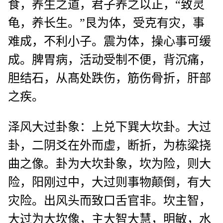
食，养生之道，君子养之以正，“致灵
龟，养长生。”艮为体，受克有灾，事
难成，不利小子。震为体，操心事可缓
成。脾胃病，活动受制不便，背沉痛，
胆结石，从髙处跌伤，筋伤骨折，肝部
之疾。
泽风大过卦象：上兑下巽大坎卦。大过
卦，二阴爻在外而虚，断折，为栋粱挠
曲之像。卦为大坎卦象，坎为险，则大
险，阳刚过中，大过则事物颠倒，有大
灾险。出风头而致口舌官非。坎主智，
大过为大坎像，主大智大慧，明敏，水