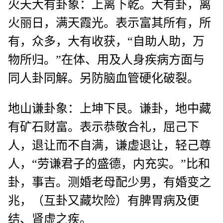
火天大有卦象：上离下乾。大有卦，离
火丽日，满天霞光。表示富其所有，所
有，众多，大有收获，“自助人助，万
物所归。”在体、用及人身疾病方面与
同人卦同解。另防脑血管硬化破裂。
地山谦卦象：上坤下艮。谦卦，地中藏
有矿石财富。表示恭敬合礼，屈己下
人，退让而不自满，谦虚退让，轻己尊
人，“劳谦君子的盛德，内充实。”比和
卦，事吉。测婚老母配少男，有婚变之
兆，（互卦又藏坎险）有脾胃病及便
结、肾虚之疾。