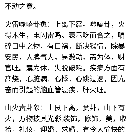
不动之意。
火雷噬嗑卦象：上离下震。噬嗑卦，火
得木生，电闪雷鸣。表示吃而合之，嚼
碎口中之物，有口福，断决狱情，除暴
安民，人脾气大，易激动。离为体，财
官旺。震为休，失脱破耗。疾病方面有
髙烧，心脏病，心悸，心跳过速，因亢
奋而引起的脑血管患疾，肝火旺。
山火贲卦象：上艮下离。贲卦，山下有
火，万物披其光彩,装饰，修饰，美，收
拾，礼仪，迎婚，求婚，有令人愉快的