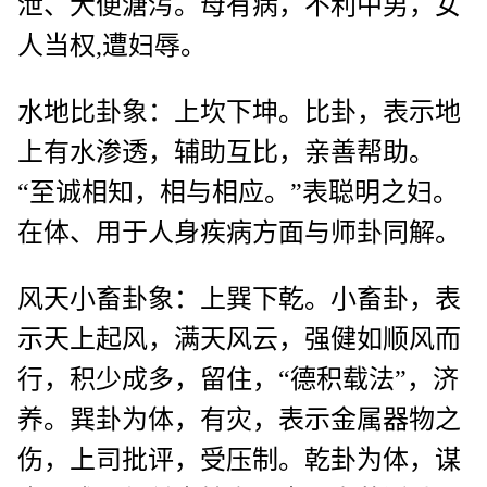
泄、大便溏泻。母有病，不利中男，女
人当权,遭妇辱。
水地比卦象：上坎下坤。比卦，表示地
上有水渗透，辅助互比，亲善帮助。
“至诚相知，相与相应。”表聪明之妇。
在体、用于人身疾病方面与师卦同解。
风天小畜卦象：上巽下乾。小畜卦，表
示天上起风，满天风云，强健如顺风而
行，积少成多，留住，“德积载法”，济
养。巽卦为体，有灾，表示金属器物之
伤，上司批评，受压制。乾卦为体，谋