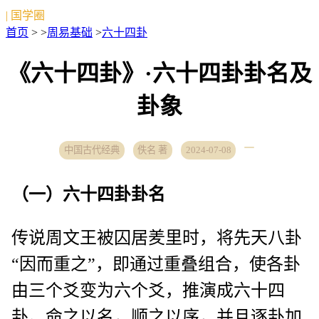
| 国学圈
首页
> >
周易基础
>
六十四卦
《六十四卦》·六十四卦卦名及
卦象
中国古代经典
佚名 著
2024-07-08
（一）六十四卦卦名
传说周文王被囚居羑里时，将先天八卦
“因而重之”，即通过重叠组合，使各卦
由三个爻变为六个爻，推演成六十四
卦。命之以名，顺之以序，并且逐卦加