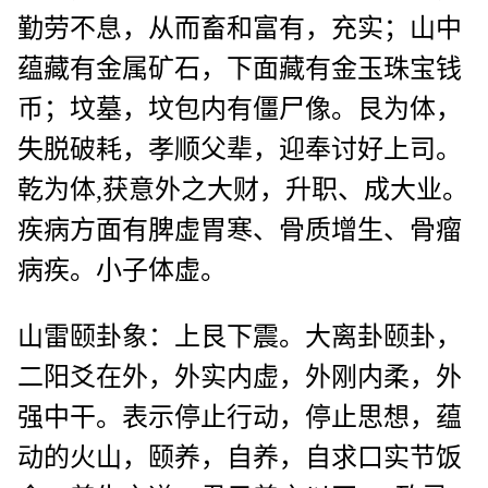
勤劳不息，从而畜和富有，充实；山中
蕴藏有金属矿石，下面藏有金玉珠宝钱
币；坟墓，坟包内有僵尸像。艮为体，
失脱破耗，孝顺父辈，迎奉讨好上司。
乾为体,获意外之大财，升职、成大业。
疾病方面有脾虚胃寒、骨质增生、骨瘤
病疾。小子体虚。
山雷颐卦象：上艮下震。大离卦颐卦，
二阳爻在外，外实内虚，外刚内柔，外
强中干。表示停止行动，停止思想，蕴
动的火山，颐养，自养，自求口实节饭