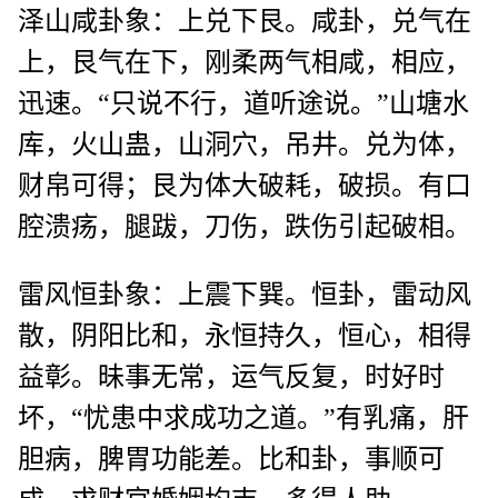
泽山咸卦象：上兑下艮。咸卦，兑气在
上，艮气在下，刚柔两气相咸，相应，
迅速。“只说不行，道听途说。”山塘水
库，火山蛊，山洞穴，吊井。兑为体，
财帛可得；艮为体大破耗，破损。有口
腔溃疡，腿跋，刀伤，跌伤引起破相。
雷风恒卦象：上震下巽。恒卦，雷动风
散，阴阳比和，永恒持久，恒心，相得
益彰。昧事无常，运气反复，时好时
坏，“忧患中求成功之道。”有乳痛，肝
胆病，脾胃功能差。比和卦，事顺可