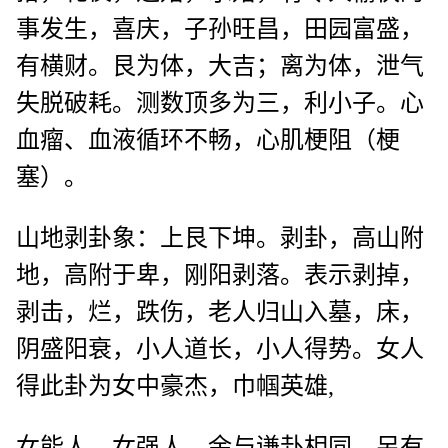
事发生，喜庆，子孙旺昌，田园富盛，
有横财。艮为体，大吉；离为体，泄气
失脱破耗。测数顶多为三，利小子。心
血瘤、血液循环不畅，心肌梗阻（梗
塞）。
山地剥卦象：上艮下坤。剥卦，高山附
地，高附于卑，刚阳剥落。表示剥掉，
剥击，烂，跌伤，老人归山入墓，床，
阴盛阳衰，小人道长，小人得势。女人
得此卦为女中豪杰，巾帼英雄,
女能人，女强人。余与谦卦相同，另有