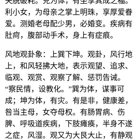
失脱破耗。兑为体，有坐享其成之福。
利小女，为母亲之掌上明珠，享厚爱眷
爱。测婚老母配少男，必婚变。疾病有
肚疴，腹部动手术，身上有症痕。
风地观卦象：上巽下坤。观卦，风行地
上，和风轻拂大地，表示观望、追求、
临观、观赏、观察了解、惩罚告诫。
“察民情，设教化。”巽为体，谋事可
成；坤为体，有灾。有是非，健康差，
咎当主母，女夺母权。有肠胃病、伤
脾、呼吸道疾病，下肢瘫痪，半身不遂
之症，风湿。观又为大艮大止，有静观