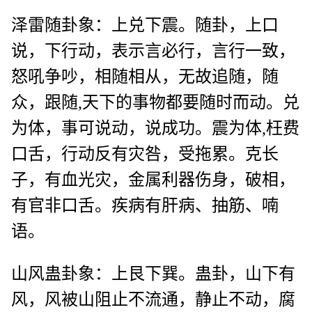
泽雷随卦象：上兑下震。随卦，上口
说，下行动，表示言必行，言行一致，
怒吼争吵，相随相从，无故追随，随
众，跟随,天下的事物都要随时而动。兑
为体，事可说动，说成功。震为体,枉费
口舌，行动反有灾咎，受拖累。克长
子，有血光灾，金属利器伤身，破相，
有官非口舌。疾病有肝病、抽筋、喃
语。
山风蛊卦象：上艮下巽。蛊卦，山下有
风，风被山阻止不流通，静止不动，腐