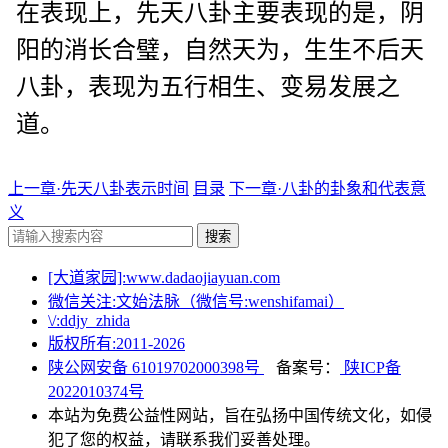
在表现上，先天八卦主要表现的是，阴
阳的消长合璧，自然天为，生生不后天
八卦，表现为五行相生、变易发展之
道。
上一章·先天八卦表示时间
目录
下一章·八卦的卦象和代表意
义
搜索
[大道家园]:www.dadaojiayuan.com
微信关注:文始法脉（微信号:wenshifamai）
\/:ddjy_zhida
版权所有:2011-
2026
陕公网安备 61019702000398号
备案号：
陕ICP备
2022010374号
本站为免费公益性网站，旨在弘扬中国传统文化，如侵
犯了您的权益，请联系我们妥善处理。