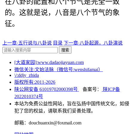
在八卦的配置和八个节气是完全一致
的。这就是说，八音是八个节气的象
征。
上一章·五行说与八卦说
目录
下一章·八卦起源，八卦演说
搜索
[大道家园]:www.dadaojiayuan.com
微信关注:文始法脉（微信号:wenshifamai）
\/:ddjy_zhida
版权所有:2011-
2026
陕公网安备 61019702000398号
备案号：
陕ICP备
2022010374号
本站为免费公益性网站，旨在弘扬中国传统文化，如侵
犯了您的权益，请联系我们妥善处理。
邮箱：douchuanxin@foxmail.com