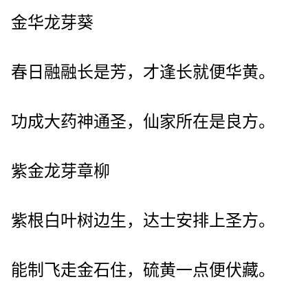
金华龙芽葵
春日融融长是芳，才逢长就便华黄。
功成大药神通圣，仙家所在是良方。
紫金龙芽章柳
紫根白叶树边生，达士安排上圣方。
能制飞走金石住，硫黄一点便伏藏。