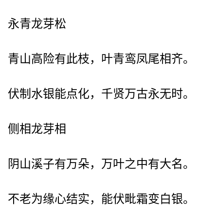
永青龙芽松
青山高险有此枝，叶青鸾凤尾相齐。
伏制水银能点化，千贤万古永无时。
侧相龙芽相
阴山溪子有万朵，万叶之中有大名。
不老为缘心结实，能伏毗霜变白银。