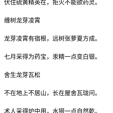
伏住硫黄精英在，拒火不能欲药灵。
缠树龙芽凌霄
龙芽凌霄有宿根，远树张萝夏方成。
七月采得为药宝，汞精一点变白银。
舍生龙芽瓦松
不在地上不居山，长在屋舍瓦珑问。
术人采得炉中用，水银一点自然乾。