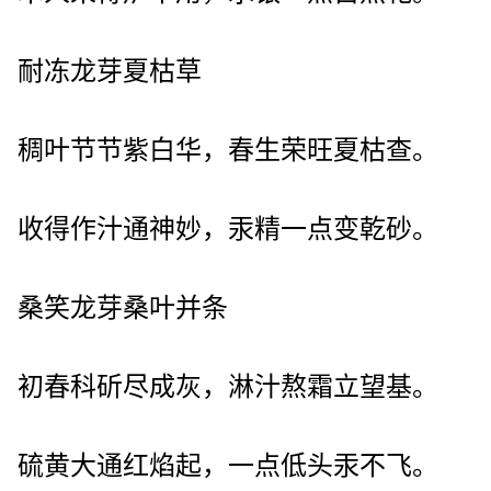
耐冻龙芽夏枯草
稠叶节节紫白华，春生荣旺夏枯查。
收得作汁通神妙，汞精一点变乾砂。
桑笑龙芽桑叶并条
初春科斫尽成灰，淋汁熬霜立望基。
硫黄大通红焰起，一点低头汞不飞。