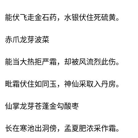
能伏飞走金石药，水银伏住死硫黄。
赤爪龙芽波菜
能当大热拒严霜，却被风流烈此伤。
毗霜伏住如同玉，神仙采取入丹房。
仙掌龙芽苍蓬金勾酸枣
长在寒池出洞傍，孟夏肥浓采作霜。