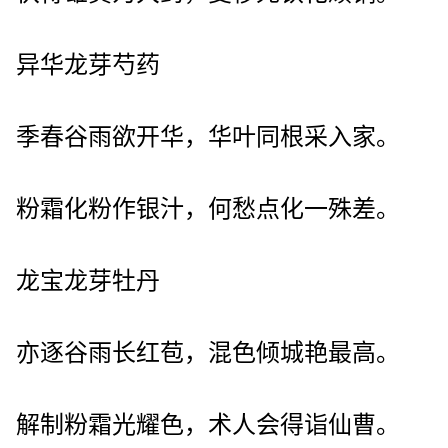
异华龙芽芍药
季春谷雨欲开华，华叶同根采入家。
粉霜化粉作银汁，何愁点化一殊差。
龙宝龙芽牡丹
亦逐谷雨长红苞，混色倾城艳最高。
解制粉霜光耀色，术人会得诣仙曹。