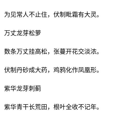
为见常人不止住，伏制毗霜有大灵。
万丈龙芽松萝
数条万丈挂高松，张蔓开花交淡浓。
伏制丹砂成大药，鸡鸦化作凤凰形。
紫华龙芽刺蓟
紫华青干长荒田，根叶全收不记年。