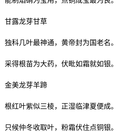
能制焰硝为宝用，点铜成宝最为良。
甘露龙芽甘草
独科几叶最神通，黄帝封为国老名。
采得根苗为大药，伏毗如霜就如银。
金美龙芽羊蹄
根红叶紫似三棱，正湿临津夏便成。
只候仲冬收取叶，粉霜伏住点铜银。