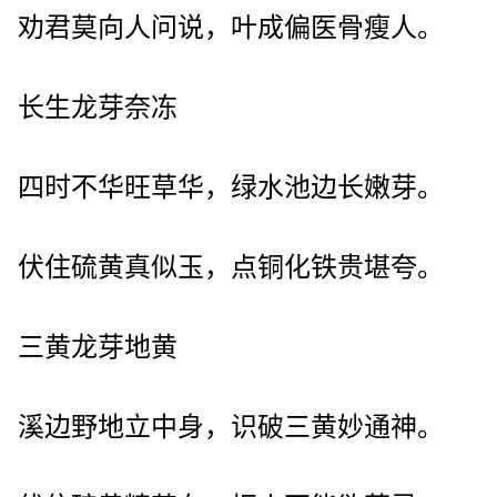
劝君莫向人问说，叶成偏医骨瘦人。
长生龙芽奈冻
四时不华旺草华，绿水池边长嫩芽。
伏住硫黄真似玉，点铜化铁贵堪夸。
三黄龙芽地黄
溪边野地立中身，识破三黄妙通神。