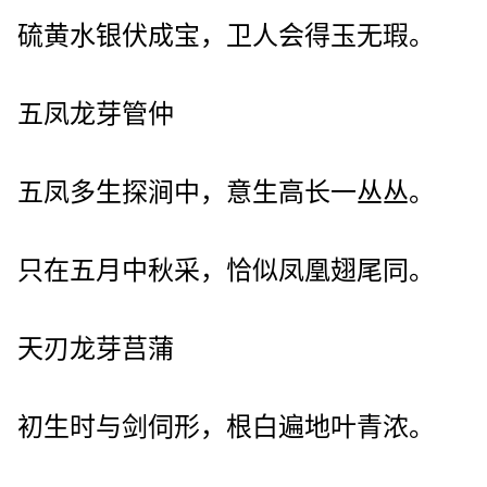
硫黄水银伏成宝，卫人会得玉无瑕。
五凤龙芽管仲
五凤多生探涧中，意生高长一丛丛。
只在五月中秋采，恰似凤凰翅尾同。
天刃龙芽莒蒲
初生时与剑伺形，根白遍地叶青浓。