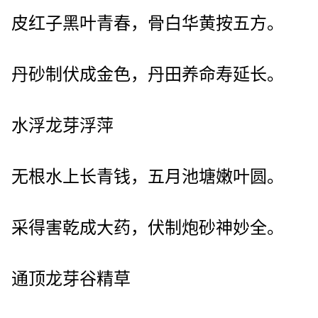
皮红子黑叶青春，骨白华黄按五方。
丹砂制伏成金色，丹田养命寿延长。
水浮龙芽浮萍
无根水上长青钱，五月池塘嫩叶圆。
采得害乾成大药，伏制炮砂神妙全。
通顶龙芽谷精草