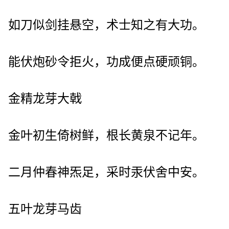
如刀似剑挂悬空，术士知之有大功。
能伏炮砂令拒火，功成便点硬顽铜。
金精龙芽大戟
金叶初生倚树鲜，根长黄泉不记年。
二月仲春神炁足，采时汞伏舍中安。
五叶龙芽马齿