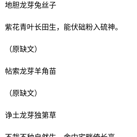
地胆龙芽兔丝子
紫花青叶长田生，能伏础粉入硫神。
（原缺文）
帖索龙芽羊角苗
（原缺文）
诤土龙芽独第草