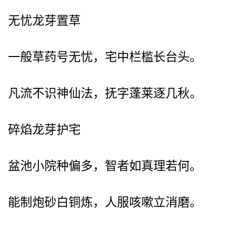
无忧龙芽置草
一般草药号无忧，宅中栏槛长台头。
凡流不识神仙法，抚字蓬莱逐几秋。
碎焰龙芽护宅
盆池小院种偏多，智者如真理若何。
能制炮砂白铜炼，人服咳嗽立消磨。