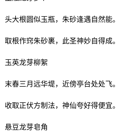
头大根圆似玉瓶，朱砂逢遇自然能。
取根作窍朱砂裹，此圣神妙自得成。
玉英龙芽柳絮
末春三月远华堤，近傍亭台处处飞。
收取正伏方制法，神仙夸好得便宜。
悬豆龙芽皂角