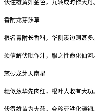
伏住雄黄如金色，九转成时作大丹。
香附龙芽莎草
根名青附长香科，华侧溪边则甚多。
须信解伏毗作汁，服之性命化仙河。
慈砂龙芽天南星
穗似葱华先肉红，根叶人收有大功。
伏得雄黄为大药，变移死铁化顽铜。