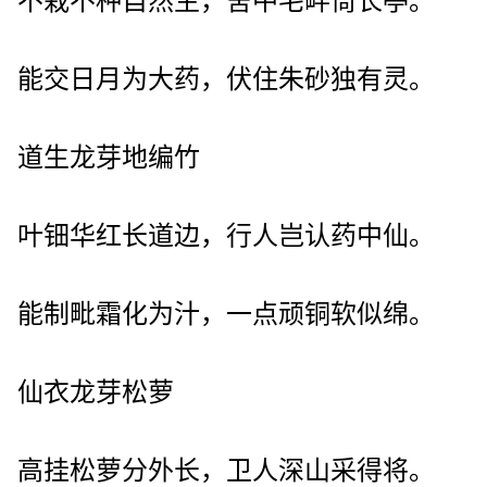
不栽不种自然生，舍中宅畔倚长亭。
能交日月为大药，伏住朱砂独有灵。
道生龙芽地编竹
叶钿华红长道边，行人岂认药中仙。
能制毗霜化为汁，一点顽铜软似绵。
仙衣龙芽松萝
高挂松萝分外长，卫人深山采得将。