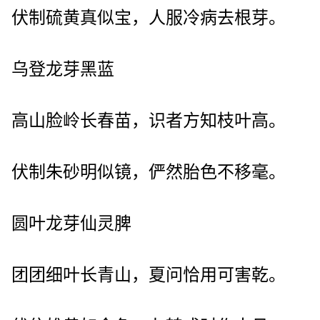
伏制硫黄真似宝，人服冷病去根芽。
乌登龙芽黑蓝
高山脸岭长春苗，识者方知枝叶高。
伏制朱砂明似镜，俨然胎色不移毫。
圆叶龙芽仙灵脾
团团细叶长青山，夏问恰用可害乾。