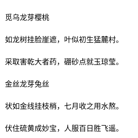
觅乌龙芽樱桃
如龙树挂脸崖遮，叶似初生猛麓村。
采取害乾大者药，硼砂点就玉琼莹。
金丝龙芽兔丝
状如金线挂枝梢，七月收之用水熬。
伏住硫黄成妙宝，人服百日胜飞遥。