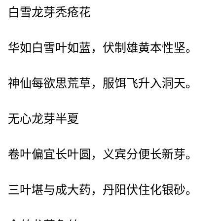
白雪龙芽秃疮花
华如白雪叶如蓝，伏制雄黄本性坚。
神仙每欲思荒草，服饵飞升入洞天。
无心龙芽半夏
卷叶偏宜长叶圆，义宾分便长新芽。
三叶堪与成大药，丹阳伏住化银砂。