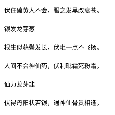
伏住硫黄人不会，服之发黑改衰苍。
银发龙芽葱
根生似蒜鬓发长，伏毗一点不飞扬。
人间不会神仙药，伏制毗霜死粉霜。
仙力龙芽韭
伏得丹阳状若银，通神仙骨贵相逢。