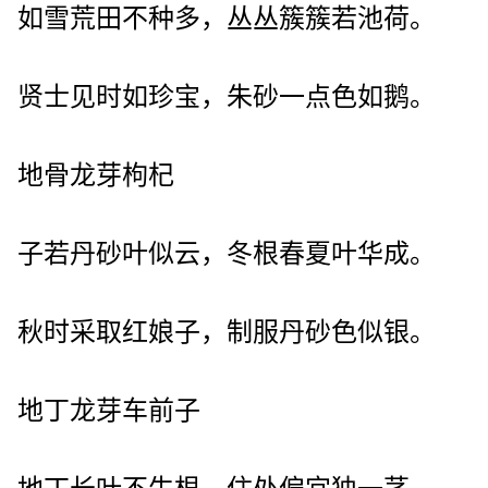
如雪荒田不种多，丛丛簇簇若池荷。
贤士见时如珍宝，朱砂一点色如鹅。
地骨龙芽枸杞
子若丹砂叶似云，冬根春夏叶华成。
秋时采取红娘子，制服丹砂色似银。
地丁龙芽车前子