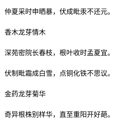
仲夏采时申晒暴，伏成毗汞不还元。
香木龙芽情木
深苑密院长春枝，根叶收时孟夏宜。
伏制毗霜成白雪，点铜化铁不思议。
金药龙芽菊华
奇异根株别样华，直至重阳开好葩。