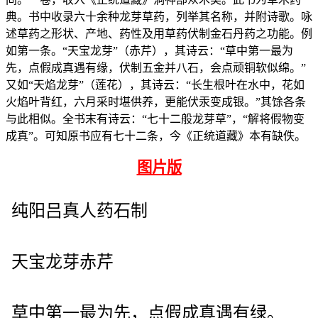
典。书中收录六十余种龙芽草药，列举其名称，并附诗歌。咏
述草药之形状、产地、药性及用草药伏制金石丹药之功能。例
如第一条。“天宝龙芽”（赤芹），其诗云：“草中第一最为
先，点假成真遇有缘，伏制五金并八石，会点顽铜软似绵。”
又如“天焰龙芽”（莲花），其诗云：“长生根叶在水中，花如
火焰叶背红，六月采时堪供养，更能伏汞变成银。”其馀各条
与此相似。全书末有诗云：“七十二般龙芽草”，“解将假物变
成真”。可知原书应有七十二条，今《正统道藏》本有缺佚。
图片版
纯阳吕真人药石制
天宝龙芽赤芹
草中第一最为先，点假成真遇有绿。