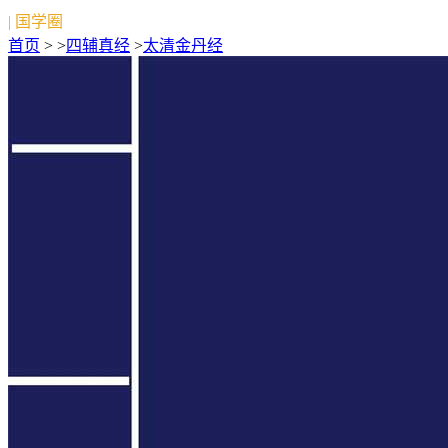
| 国学圈
首页
> >
四辅真经
>
太清金丹经