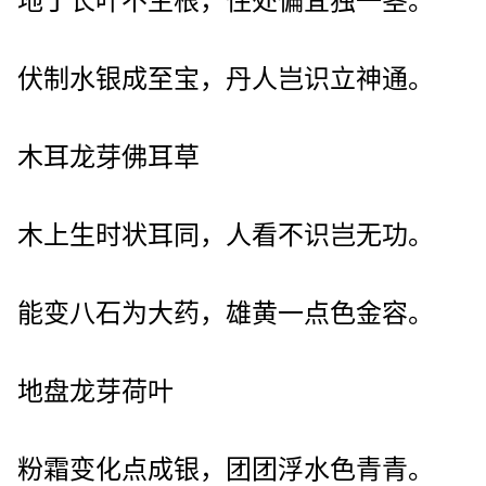
地丁长叶不生根，住处偏宜独一茎。
伏制水银成至宝，丹人岂识立神通。
木耳龙芽佛耳草
木上生时状耳同，人看不识岂无功。
能变八石为大药，雄黄一点色金容。
地盘龙芽荷叶
粉霜变化点成银，团团浮水色青青。