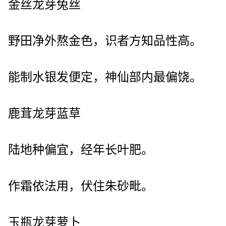
金丝龙芽兔丝
野田净外熬金色，识者方知品性高。
能制水银发便定，神仙部内最偏饶。
鹿茸龙芽蓝草
陆地种偏宜，经年长叶肥。
作霜依法用，伏住朱砂毗。
玉瓶龙芽萝卜