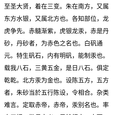
至圣大贤，着在三变。朱在南方，又属
东方水银，又属北方也。各知部位，龙
虎争先。赤髓渐紫，虎银龙汞，赤是丹
砂，丹砂者，为赤色之名也。白矾通
元。特生矾石，内有明矾，能制汞也。
载我八石，三黄五金，是日八石。俱定
乾乾。北方汞为金也。设陈五方，五方
者，朱砂当於五行陈设，令相合。杂类
难言。定取赤帝，赤帝，汞别名也。率