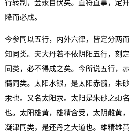
行转制，金汞自伏矣。直符直事，定升
降而必成。
今参同以五行，内外六律，皆定分两而
知同类。夫大丹若不依阴阳五行，刻定
同类，必不得成之矣。今所说五行，赤
髓同类。太阳水银，是太阳赤髓，朱砂
汞也。又名太阳汞。太阳是朱砂之slJ名
也。太阳雄黄，雄精含受，太阴雌黄，
凝津同类，是还丹之大道也。雄精雄黄