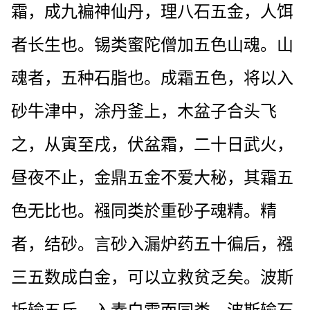
霜，成九褊神仙丹，理八石五金，人饵
者长生也。锡类蜜陀僧加五色山魂。山
魂者，五种石脂也。成霜五色，将以入
砂牛津中，涂丹釜上，木盆子合头飞
之，从寅至戌，伏盆霜，二十日武火，
昼夜不止，金鼎五金不爱大秘，其霜五
色无比也。襁同类於重砂子魂精。精
者，结砂。言砂入漏炉药五十徧后，襁
三五数成白金，可以立救贫乏矣。波斯