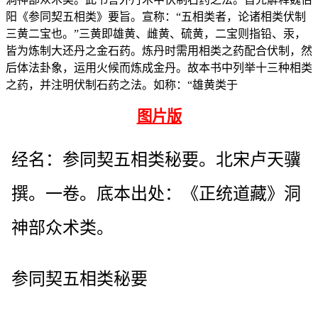
阳《参同契五相类》要旨。宣称：“五相类者，论诸相类伏制
三黄二宝也。”三黄即雄黄、雌黄、硫黄，二宝则指铅、汞，
皆为炼制大还丹之金石药。炼丹时需用相类之药配合伏制，然
后体法卦象，运用火候而炼成金丹。故本书中列举十三种相类
之药，并注明伏制石药之法。如称：“雄黄类于
图片版
经名：参同契五相类秘要。北宋卢天骥
撰。一卷。底本出处：《正统道藏》洞
神部众术类。
参同契五相类秘要