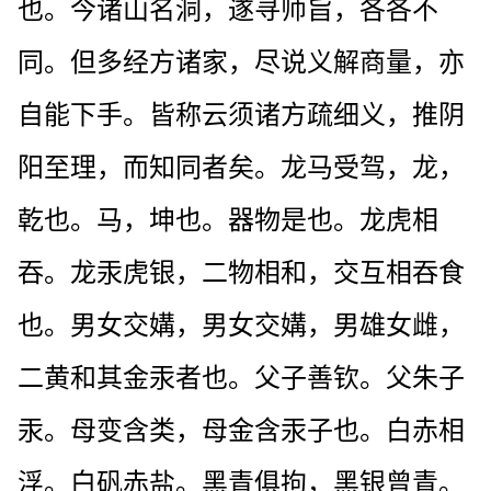
也。今诸山名洞，遂寻师旨，各各不
同。但多经方诸家，尽说义解商量，亦
自能下手。皆称云须诸方疏细义，推阴
阳至理，而知同者矣。龙马受驾，龙，
乾也。马，坤也。器物是也。龙虎相
吞。龙汞虎银，二物相和，交互相吞食
也。男女交媾，男女交媾，男雄女雌，
二黄和其金汞者也。父子善钦。父朱子
汞。母变含类，母金含汞子也。白赤相
浮。白矾赤盐。黑青俱拘，黑银曾青。