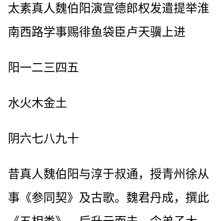
太素真人魏伯阳演宣德郎权发遣提举淮
南西路学事赐徘鱼袋臣卢天骥上进
阳一二三四五
水火木金土
阴六七八九十
昔真人魏伯阳与淳于叔通，授青州徐从
事《参同契》及古歌。魏君丹成，撰此