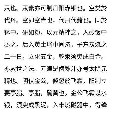
汞也。汞素亦可制丹阳赤铜也。空类於
代丹。空即空青也，代丹代赭也。同於
钵中，研如粉。以元精拌之，入砂饭中
蒸之，后入黄土埚中固济，子东炭烧之
二十日，立化五金，乾汞须臾成白金。
亦救世之法。元津是卤殊汁亦号太阴元
精也。阴伏金公，倏忽於飞霜，阳制立
要亭脂。亭脂，硫黄也。金公飞霜以水
银，须臾成黑泥，入丰城磁器中，得绛