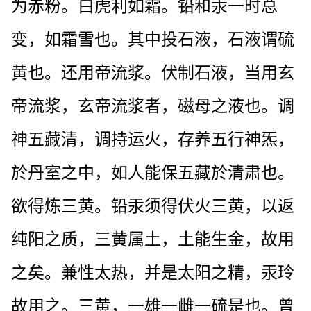
为赤粉。白虎利如霜。铅和汞一时总
变，如霜雪也。其中投石液，石液谓硫
黄也。还用帝流浆。伏制石液，当用玄
帝流浆，玄帝流浆者，磁母之液也。调
神五藏清，调持运火，存养五行神炁，
於丹室之中，如人能保五藏於清肃也。
欲得炼三黄。铅汞须得伏火三黄，以返
纯阳之质，三黄属土，土能生金，故用
之矣。兼性太热，并是太阳之精，汞玲
故用之。三黄，一雄一雌一硫是也。曾