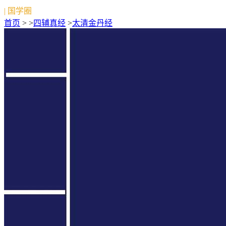
| 国学圈
首页
> >
四辅真经
>
太清金丹经