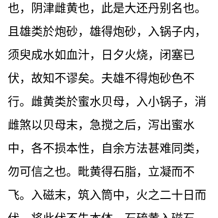
也，阴津雌黄也，此是大还丹别名也。
且雄类於炮砂，雄得炮砂，入锅子内，
须臾成水如血汁，日夕火烧，闭塞已
伏，故知不谬矣。夫雄不得炮砂色不
行。雌黄类於蜜水贝母，入小锅子，消
雌煞以贝母末，急搅之后，泻出蜜水
中，各不损本性，自余方法甚难同类，
勿可信之也。毗黄得石脂，立凝而不
飞。入磁末，筑入筒中，火之二十日而