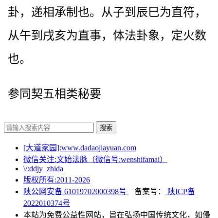
卦，递相承制也。从子到辰巳为直符，
从午到戌亥为直事，体法卦象，定火数
也。
参同契五相类秘要
搜索
[大道家园]:www.dadaojiayuan.com
微信关注:文始法脉（微信号:wenshifamai）
\/:ddjy_zhida
版权所有:2011-
2026
陕公网安备 61019702000398号
备案号：
陕ICP备
2022010374号
本站为免费公益性网站，旨在弘扬中国传统文化，如侵