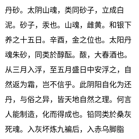
丹砂。太阴山魂，类同砂子，立成白
泥。砂子，汞也。山魂，雌黄。和银下
养之十五日。辛酉，金之位也。太阳丹
魂朱砂，同类於醇酝。酦，大春酒也。
从三月入浮，至五月盛日中安浮之，自
然返为霜，岂不信乎。此阴阳自化为还
丹，与俗之异，皆天地自然之理。何言
人能制造，化而得成也。铅同类於桑灰
死魂。入灰坏炼九褊后，入赤乌脚脂