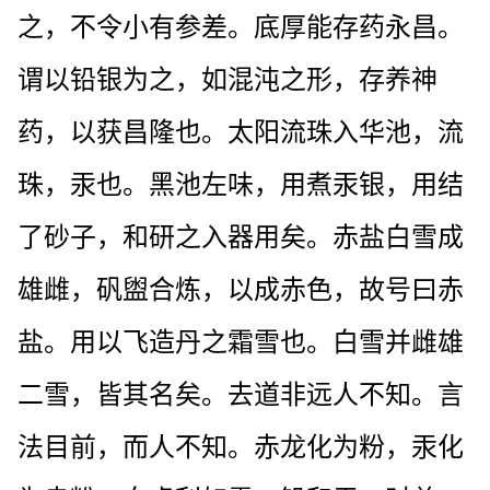
之，不令小有参差。底厚能存药永昌。
谓以铅银为之，如混沌之形，存养神
药，以获昌隆也。太阳流珠入华池，流
珠，汞也。黑池左味，用煮汞银，用结
了砂子，和研之入器用矣。赤盐白雪成
雄雌，矾盥合炼，以成赤色，故号曰赤
盐。用以飞造丹之霜雪也。白雪并雌雄
二雪，皆其名矣。去道非远人不知。言
法目前，而人不知。赤龙化为粉，汞化