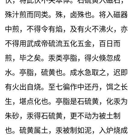
伏，将此伏不失本体。石硫黄入磁石，
殊汁煎而同类。殊，卤殊也。将入磁器
中煎，不得令有焰，及有火不沸火，亦
不得用武成帝硫流五化五金，百日而
煎，毕之矣。汞类亭脂，得火倏忽成
水。亭脂，硫黄也。成水急取之，迟即
有火出自烧。至七徧作中还丹，饵之长
生，堪点化也。亭脂是石硫黄，化汞为
朱砂，汞得石硫黄，更不动为被土制
也。硫黄属土，汞被制如泥，入炉烧成