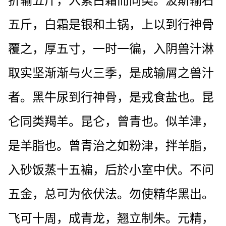
折输五斤，入素白霜而同类。波斯输石
五斤，白霜是银和土锅，上以到行神骨
覆之，厚五寸，一时一徧，入阴兽汁淋
取实坚渐渐与火三季，是成输屑之兽汁
者。黑牛尿到行神骨，是戎食盐也。昆
仑同类羯羊。昆仑，曾青也。似羊津，
是羊脂也。曾青治之如粉津，拌羊脂，
入砂饭蒸十五褊，后於小室中伏。不问
五金，总可为依伏法。勿使精华黑出。
飞可十周，成青龙，翘立制朱。元精，