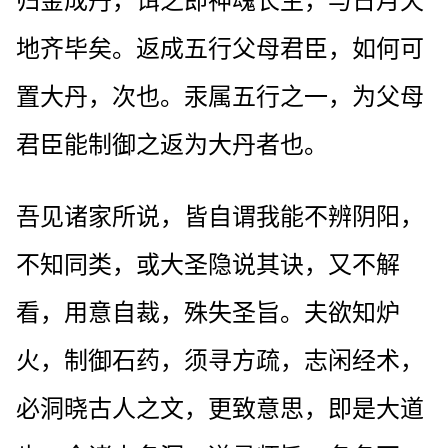
归金成丹，饵之即神魂长生，与日月天
地齐毕矣。返成五行父母君臣，如何可
置大丹，次也。汞属五行之一，为父母
君臣能制御之返为大丹者也。
吾见诸家所说，皆自谓我能不辨阴阳，
不知同类，或大圣隐说其诀，又不解
看，用意自裁，殊失圣旨。夫欲知炉
火，制御石药，须寻方疏，志闲经术，
必洞晓古人之文，更致意思，即是大道