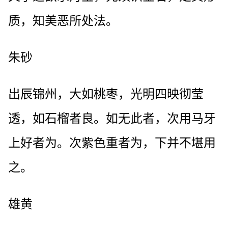
质，知美恶所处法。
朱砂
出辰锦州，大如桃枣，光明四映彻莹
透，如石榴者良。如无此者，次用马牙
上好者为。次紫色重者为，下并不堪用
之。
雄黄