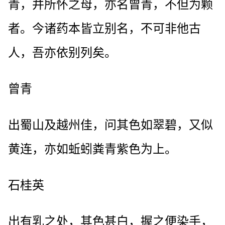
青，并所怀之母，亦名曾青，不但为颗
者。今诸药本皆立别名，不可非他古
人，吾亦依别列矣。
曾青
出蜀山及越州佳，问其色如翠碧，又似
黄连，亦如蚯蚓粪青紫色为上。
石桂英
出有乳之处，其色甚白，握之便染手，