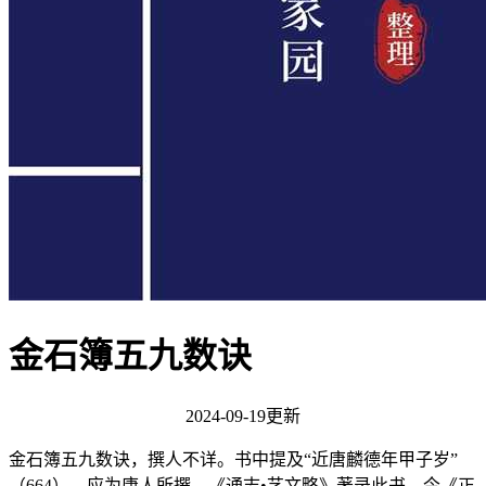
金石簿五九数诀
2024-09-19更新
金石簿五九数诀，撰人不详。书中提及“近唐麟德年甲子岁”
（664），应为唐人所撰。《通志•艺文略》著录此书。今《正