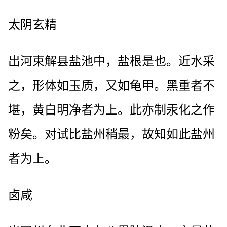
太阴玄精
出河束解县盐池中，盐根是也。近水采
之，形体如玉质，又如龟甲。黑重者不
堪，黄白明净者为上。此亦制汞化之作
粉矣。对试比盐州稍最，故知如此盐州
者为上。
卤咸