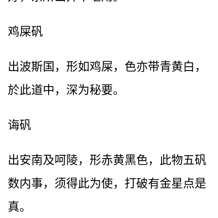
鸡屎矾
出波斯国，形如鸡屎，色亦带青黄白，
於此道中，深为秘要。
诲矾
出安南及呵陵，形赤黄黑色，此物五矾
数内事，须得此为使，打破有金星点是
真。