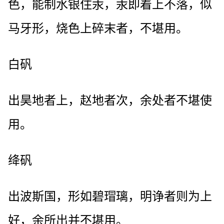
色，能制水银住汞，汞即着上不落，似
马牙形，烧色上碎末者，不堪用。
白矾
出昊地者上，赵地者次，余处者不堪使
用。
绛矾
出波斯国，形如碧瑁璃，明诤者则为上
好，余所出并不堪用。