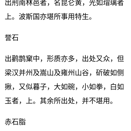
出刑南林邑者，名昆仑黄，光如瑁璃者
上。波斯国亦堪所事用特生。
誉石
出鹳鹊窠中，形质亦多，出处又众，但
梁汉并州及嵩山及雍州山谷，斫破如侧
揪，又似暮子，大如碗，小如拳，白如
玉者，上。其余所出处，并不堪用。
赤石脂