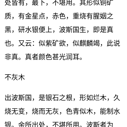
处皆有，最下，不堪用。其形似铜矿
质，有金星点，赤色，重烧有腥姻之
黑，研水银便上，波斯国生，即是真
也。又云：似紫矿欲，似麒麟竭，此说
非真。真者颜色甚光润耳。
不灰木
出波斯国，是银石之根，形如烂木，久
烧无变，烧而无灰，色青似木，能制水
银。余所出处，不堪所用。波斯者为