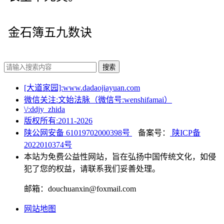
金石簿五九数诀
搜索
[大道家园]:www.dadaojiayuan.com
微信关注:文始法脉（微信号:wenshifamai）
\/:ddjy_zhida
版权所有:2011-
2026
陕公网安备 61019702000398号
备案号：
陕ICP备
2022010374号
本站为免费公益性网站，旨在弘扬中国传统文化，如侵
犯了您的权益，请联系我们妥善处理。
邮箱：douchuanxin@foxmail.com
网站地图