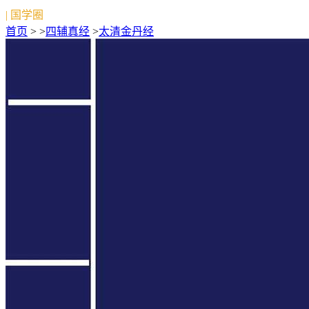
| 国学圈
首页
> >
四辅真经
>
太清金丹经