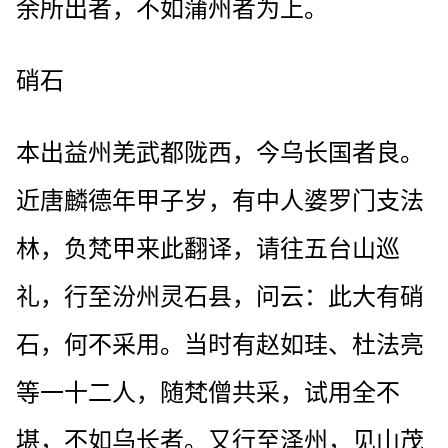
余所出者，不如蒲州者为上。
硝石
本出益州羌武都陇西，今乌长国者良。
近唐麟德年甲子岁，有中人婆罗门支法
林，负梵甲来此翻译，请往五台山巡
礼，行至汾州灵石县，问云：此大有硝
石，何不采用。当时有赵如珪、杜法亮
等一十二人，随梵僧共采，试用全不
堪，不如乌长者。又行至泽州，见山茂