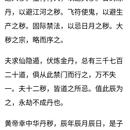
丹，以避江河之秽。飞符使鬼，以避生
产之秽。固际禁法，以忌日月之秽。大
秽之宗，略而序之。
夫求仙隐遁，伏炼金丹，总有三千七百
二十道，俱从此禁门而行之，万不失
一。夫十二秽，皆道之所忌。值此辰为
之，永劫不成丹也。
黄帝幸中华丹秽，辰年辰月辰日，是子