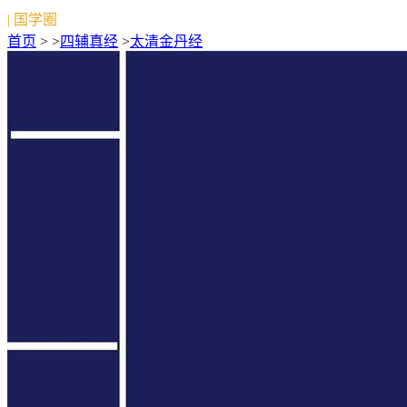
| 国学圈
首页
> >
四辅真经
>
太清金丹经