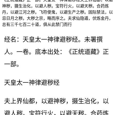
神秽，摄生治化，以避人秽。宝符行火，以避天秽。合药炼
丹，以避江河之秽。飞符使鬼，以避生产之秽。固际禁法，以
忌日月之秽。大秽之宗，略而序之。夫求仙隐遁，伏炼金丹，
总有三千七百二十道，俱从此禁门而行
经名：天皇太一神律避秽经。未署撰
人。一卷。底本出处：《正统道藏》正
一部。
天皇太一神律避秽经
夫上界仙都，以避神秽，摄生治化，以
避人秽。宝符行火，以避天秽。合药炼