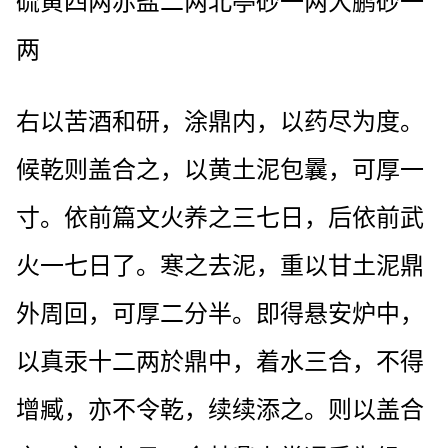
硫黄四两赤盐二两北亭砂一两大鹏砂一
两
右以苦酒和研，涂鼎内，以药尽为度。
候乾则盖合之，以黄土泥包曩，可厚一
寸。依前篇文火养之三七日，后依前武
火一七日了。寒之去泥，重以甘土泥鼎
外周回，可厚二分半。即得悬安炉中，
以真汞十二两於鼎中，着水三合，不得
增臧，亦不令乾，续续添之。则以盖合