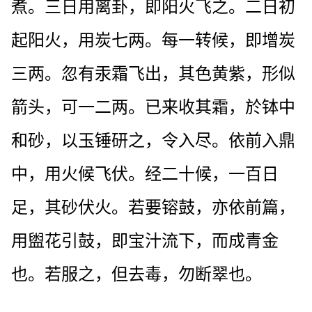
煮。三日用离卦，即阳火飞之。二日初
起阳火，用炭七两。每一转候，即增炭
三两。忽有汞霜飞出，其色黄紫，形似
箭头，可一二两。已来收其霜，於钵中
和砂，以玉锤研之，令入尽。依前入鼎
中，用火候飞伏。经二十候，一百日
足，其砂伏火。若要镕鼓，亦依前篇，
用盥花引鼓，即宝汁流下，而成青金
也。若服之，但去毒，勿断翠也。