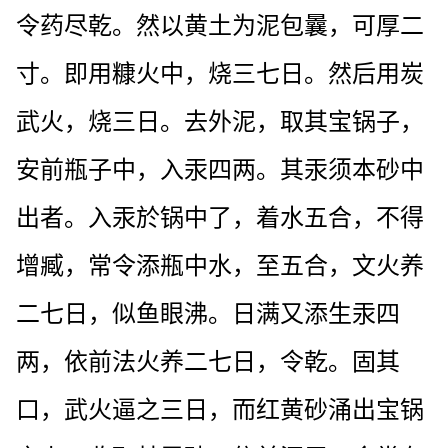
令药尽乾。然以黄土为泥包曩，可厚二
寸。即用糠火中，烧三七日。然后用炭
武火，烧三日。去外泥，取其宝锅子，
安前瓶子中，入汞四两。其汞须本砂中
出者。入汞於锅中了，着水五合，不得
增臧，常令添瓶中水，至五合，文火养
二七日，似鱼眼沸。日满又添生汞四
两，依前法火养二七日，令乾。固其
口，武火逼之三日，而红黄砂涌出宝锅