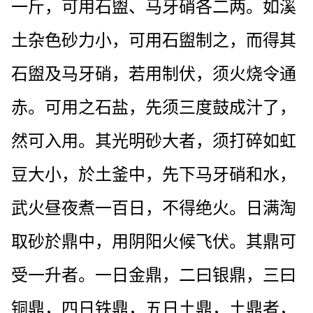
一斤，可用石盥、马牙硝各二两。如溪
土杂色砂力小，可用石盥制之，而得其
石盥及马牙硝，若用制伏，须火烧令通
赤。可用之石盐，先须三度鼓成汁了，
然可入用。其光明砂大者，须打碎如虹
豆大小，於土釜中，先下马牙硝和水，
武火昼夜煮一百日，不得绝火。日满淘
取砂於鼎中，用阴阳火候飞伏。其鼎可
受一升者。一日金鼎，二曰银鼎，三曰
铜鼎，四日铁鼎，五日土鼎，土鼎者，