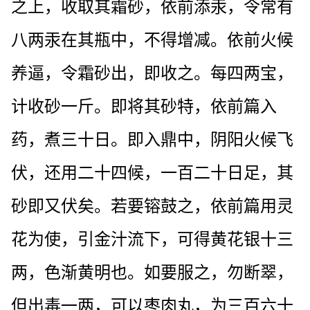
之上，收取其霜砂，依前添汞，令常有
八两汞在其瓶中，不得增减。依前火候
养逼，令霜砂出，即收之。每四两宝，
计收砂一斤。即将其砂特，依前篇入
药，煮三十日。即入鼎中，阴阳火候飞
伏，还用二十四候，一百二十日足，其
砂即又伏矣。若要镕鼓之，依前篇用灵
花为使，引金汁流下，可得黄花银十三
两，色渐黄明也。如要服之，勿断翠，
但出毒一两，可以枣肉丸，为三百六十