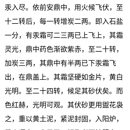
汞入尽。依前安鼎中，用火候飞伏，至
十二转后，每一转增炭二两。即入石盐
一分，有汞霜可二三两已上飞上，其霜
灵光，鼎中药色渐欲紫赤，至二十转，
加炭三两，其鼎中有半两已下汞霜飞
出，在鼎盖上。其霜坚硬如金片，黄白
光明。至二十四转，候足其砂伏矣。而
色红赫，光明可观。其伏砂更用盥花袅
之，重以黄土泥，紧泥封固，入阳炉，