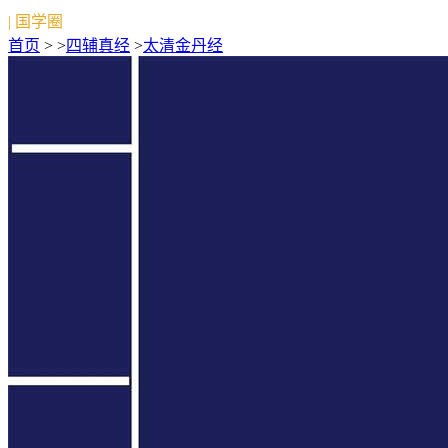
| 国学圈
首页
> >
四辅真经
>
太清金丹经