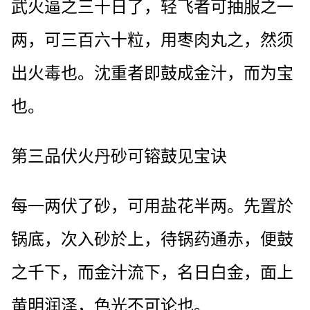
武火逼之三十日了，轻飞者可抽服之一
两，可三百六十粒，用枣肉丸之，然须
出火毒也。沈重者即鼓成金汁，而为宝
也。
第三品伏火丹砂可镕鼓见宝诀
每一两伏了砂，可用盐花半两。先置於
锅底，次入砂於上，待锅药通赤，便鼓
之千下，而金汁流下，名日白金，面上
黄明润泽，色光不可论也。