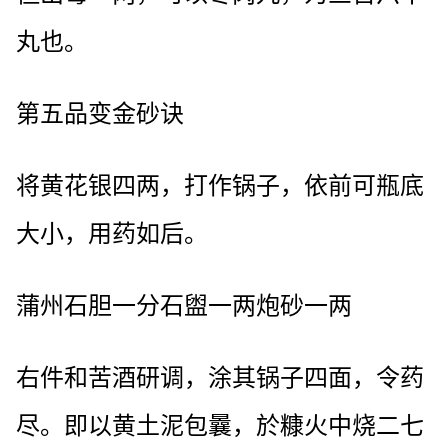
丸也。
第五品变金砂诀
将黄花银四两，打作锅子，依前可瓶底
大小，用药如后。
蒲州石胆一分石盥一两炮砂一两
右件和苦酒研调，涂其锅子四面，令药
尽。即以黄土泥包曩，於糠火中烧二七