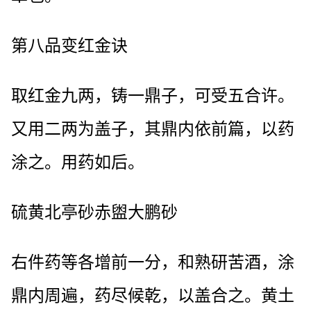
第八品变红金诀
取红金九两，铸一鼎子，可受五合许。
又用二两为盖子，其鼎内依前篇，以药
涂之。用药如后。
硫黄北亭砂赤盥大鹏砂
右件药等各增前一分，和熟研苦酒，涂
鼎内周遍，药尽候乾，以盖合之。黄土