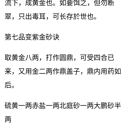
流下，成黄金也。如要饵之，但勿断
翠，只出毒耳，可长存於世也。
第七品变紫金砂诀
取黄金八两，打作圆鼎，可受四合已
来，又用金二两作鼎盖子，鼎内用药如
后。
硫黄一两赤盐一两北庭砂一两大鹏砂半
两