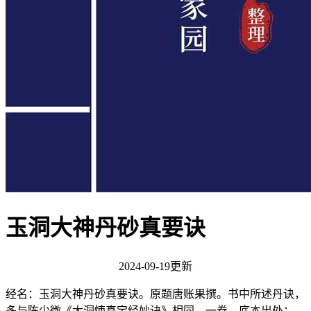
玉洞大神丹砂真要诀
2024-09-19更新
经名：玉洞大神丹砂真要诀。原题唐账果撰。书中所述丹诀，
多与陈少微《大洞悚真宝经妙诀》相同。一卷。底本出处：