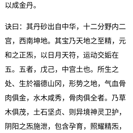
以成金丹。
诀曰：其丹砂出自中华，十二分野内二
宫，西南坤地。其宝乃天地之至精，元
和之正炁，以日月天符，运动交姤在
五。五者，戊己，中宫土也。所生之
处、生於福德山冈，形势之地，气血骨
肉俱金，水木咸秀，骨肉俱全者。乃草
木俱茂，土石坚贞、则异境神灵卫护，
阴阳之炁施泄，包含孕育，照耀精炁，