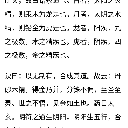
此义，故曰铅汞道也。日者，太阳之火
精，则汞木为龙是也。月者，太阴之水
精，则铅金为虎是也。龙者，阳炁，九
之极数，木之精炁也。虎者，阴炁，四
之极数，金之精炁也。
诀曰：以无制有，合成其道。故云：丹
砂木精，得金乃并，分铢不偏，至圣至
灵。世之不悟，见金如土也。药日太
玄。阴符之道生阴阳，阴阳生五行，合