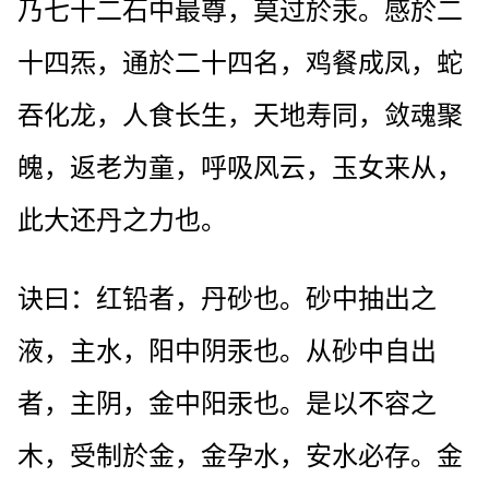
乃七十二石中最尊，莫过於汞。感於二
十四炁，通於二十四名，鸡餐成凤，蛇
吞化龙，人食长生，天地寿同，敛魂聚
魄，返老为童，呼吸风云，玉女来从，
此大还丹之力也。
诀曰：红铅者，丹砂也。砂中抽出之
液，主水，阳中阴汞也。从砂中自出
者，主阴，金中阳汞也。是以不容之
木，受制於金，金孕水，安水必存。金