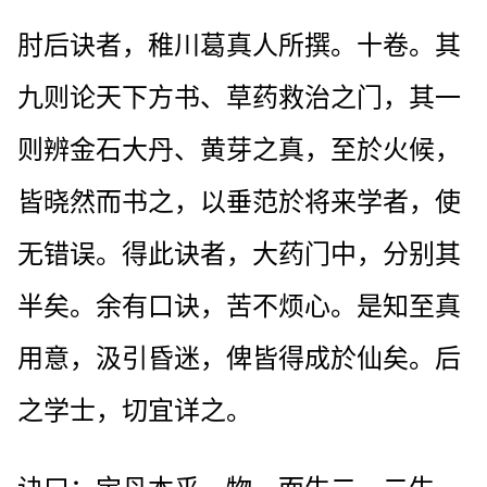
肘后诀者，稚川葛真人所撰。十卷。其
九则论天下方书、草药救治之门，其一
则辨金石大丹、黄芽之真，至於火候，
皆晓然而书之，以垂范於将来学者，使
无错误。得此诀者，大药门中，分别其
半矣。余有口诀，苦不烦心。是知至真
用意，汲引昏迷，俾皆得成於仙矣。后
之学士，切宜详之。