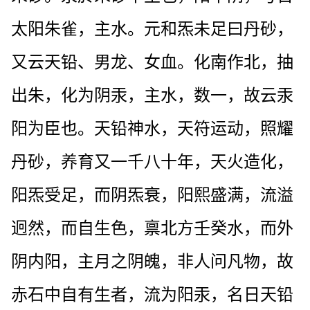
太阳朱雀，主水。元和炁未足曰丹砂，
又云天铅、男龙、女血。化南作北，抽
出朱，化为阴汞，主水，数一，故云汞
阳为臣也。天铅神水，天符运动，照耀
丹砂，养育又一千八十年，天火造化，
阳炁受足，而阴炁衰，阳熙盛满，流溢
迥然，而自生色，禀北方壬癸水，而外
阴内阳，主月之阴魄，非人问凡物，故
赤石中自有生者，流为阳汞，名日天铅