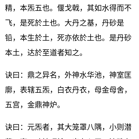
精，本炁五也。偃戈戟，其如水得而不
飞，是死於土也。大丹之基，丹砂是
铅，本生於土，死亦依於土也。是丹砂
本土，达於至道者知之。
诀曰：鼎之异名，外神水华池，神室匡
廓，表辖五炁，白衣丹衣，母金母舍，
五宫，金鼎神炉。
诀曰：元炁者，其大笼罩八隅，小则潜