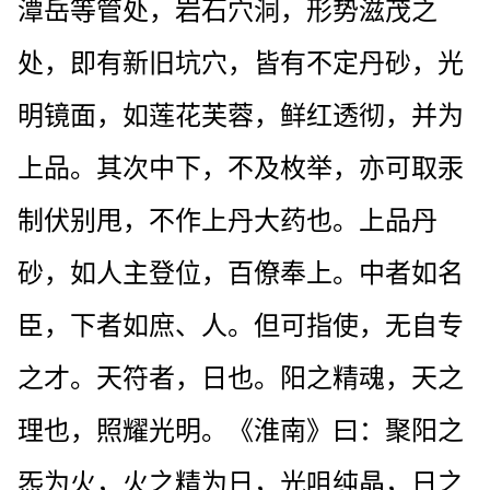
潭岳等管处，岩石穴洞，形势滋茂之
处，即有新旧坑穴，皆有不定丹砂，光
明镜面，如莲花芙蓉，鲜红透彻，并为
上品。其次中下，不及枚举，亦可取汞
制伏别甩，不作上丹大药也。上品丹
砂，如人主登位，百僚奉上。中者如名
臣，下者如庶、人。但可指使，无自专
之才。天符者，日也。阳之精魂，天之
理也，照耀光明。《淮南》曰：聚阳之
炁为火，火之精为日，光咀纯晶，日之