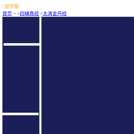
| 国学圈
首页
> >
四辅真经
>
太清金丹经