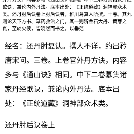
歌诀，兼论内外丹法。底本出处：《正统道藏》洞神部众术
类。还丹肘后诀卷上肘后诀者，稚川葛真人所撰。十卷。其九
则论天下方书、草药救治之门，其一则辨金石大丹、黄芽之
真，至於火候，皆晓然而书之，以垂范
经名：还丹肘复诀。撰人不详，约出矜
唐宋问。三卷。上卷官外丹方诀，内容
多与《通山诀》相同。中下二卷慕集诸
家丹经歌诀，兼论内外丹法。底本出
处：《正统道藏》洞神部众术类。
还丹肘后诀卷上