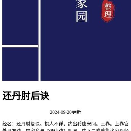
还丹肘后诀
2024-09-20更新
经名：还丹肘复诀。撰人不详，约出矜唐宋问。三卷。上卷官
外丹方诀，内容多与《通山诀》相同。中下二卷慕集诸家丹经