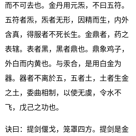
而不可去也。金丹用元炁，不曰五符。
五符者炁，炁者无形，因精而生，内外
含真，得服者不死长生。金鼎者，药之
表辖。表者黑，黑者鼎也。鼎象鸡子，
外白而内黄也。与汞合，是用白金为
器。器者不离於五，五者土，土者生金
之土，委曲相制，以使无虞，令水不
飞，戊己之功也。
诀曰：提剑偃戈，笼罩四方。提剑是金