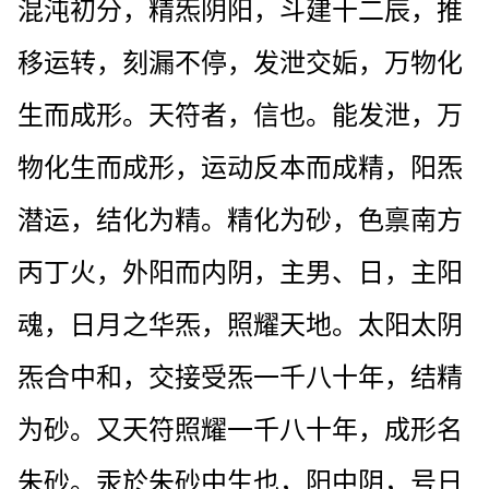
混沌初分，精炁阴阳，斗建十二辰，推
移运转，刻漏不停，发泄交姤，万物化
生而成形。天符者，信也。能发泄，万
物化生而成形，运动反本而成精，阳炁
潜运，结化为精。精化为砂，色禀南方
丙丁火，外阳而内阴，主男、日，主阳
魂，日月之华炁，照耀天地。太阳太阴
炁合中和，交接受炁一千八十年，结精
为砂。又天符照耀一千八十年，成形名
朱砂。汞於朱砂中生也，阳中阴，号日