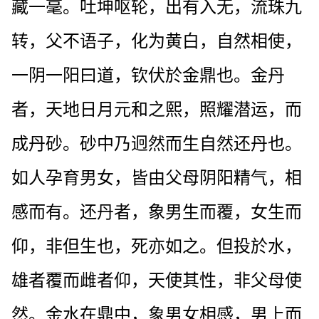
藏一毫。吐坤呕轮，出有入无，流珠九
转，父不语子，化为黄白，自然相使，
一阴一阳曰道，钦伏於金鼎也。金丹
者，天地日月元和之熙，照耀潜运，而
成丹砂。砂中乃迥然而生自然还丹也。
如人孕育男女，皆由父母阴阳精气，相
感而有。还丹者，象男生而覆，女生而
仰，非但生也，死亦如之。但投於水，
雄者覆而雌者仰，天使其性，非父母使
然。金水在鼎中，象男女相感，男上而