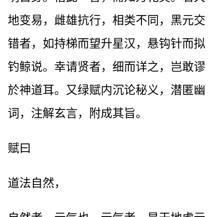
地变易，雌雄抗行，相类不同，黑元交
错者，如持梯而望升星汉，悬钩针而拟
钓鲸说。幸请贤者，细而详之，岂敢谬
於神道耳。又绿赋内沉论秘义，潜匿幽
词，注解玄言，附成其旨。
赋曰
道法自然，