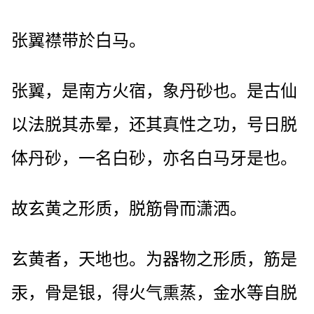
张翼襟带於白马。
张翼，是南方火宿，象丹砂也。是古仙
以法脱其赤晕，还其真性之功，号日脱
体丹砂，一名白砂，亦名白马牙是也。
故玄黄之形质，脱筋骨而潇洒。
玄黄者，天地也。为器物之形质，筋是
汞，骨是银，得火气熏蒸，金水等自脱