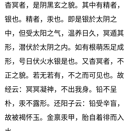
杳冥者，是阴黑玄之貌。其中有精者，
银也。精者，汞也。即是银於太阴之
中，但受太阳之气，温养日久，冥遁其
形，潜伏於太阴之内。如有根萌炁足成
形，号日伏火水银是也。又杳冥者，不
正之貌。若无若有，不之而可见也。故
经云：冥冥凝神，不出我身。铅不呈
朴，汞不露形。还阳子云：铅受辛盲，
故被褐怀玉。金禀汞甲，胎自着徘而入