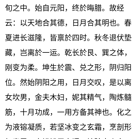
旬之中。始自元阳，终於晦腊。故经
云：以天地合其德，日月合其明也。春
夏进长滋隆，皆禀於四时。秋冬退伏垫
藏，岂离於一运。乾长於艮、巽之体，
刚变为柔。坤生於震、兑之形，阴归阳
位。然始阴阳之用，日月交叹，是以离
女坎男，金夫木妇，妮其精气，陶炼髓
筋，十月功成，一用方备其神也。化之
为液镕凝质，若坚冰变之玄霜，烹剖形