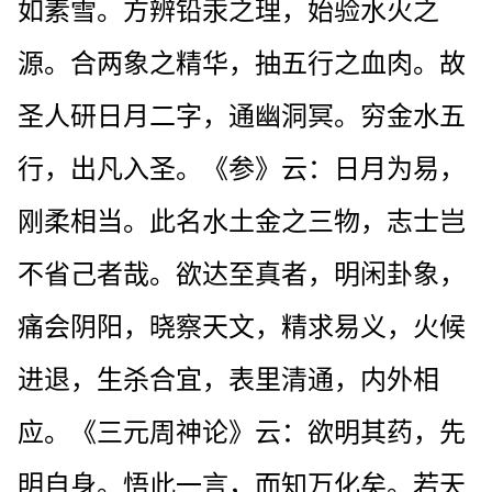
如素雪。方辨铅汞之理，始验水火之
源。合两象之精华，抽五行之血肉。故
圣人研日月二字，通幽洞冥。穷金水五
行，出凡入圣。《参》云：日月为易，
刚柔相当。此名水土金之三物，志士岂
不省己者哉。欲达至真者，明闲卦象，
痛会阴阳，晓察天文，精求易义，火候
进退，生杀合宜，表里清通，内外相
应。《三元周神论》云：欲明其药，先
明自身。悟此一言，而知万化矣。若天