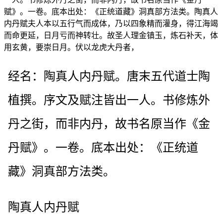
赋》。一卷。底本出处：《正统道藏》洞真部方法类。陶真人
内丹赋夫人本以五行气而成体，乃以四象精而灌身，得江海竭
而命更延，日月亏而神转壮。故圣人理金镇玉，炼石补天，体
用玄黄，要崇日月。伏以龙虎大丹者，
经名：陶真人内丹赋。唐末五代道士陶
植撰。序文及赋注皆出一人。书修炼外
丹之街，而非内丹，故书名原当作《金
丹赋》。一卷。底本出处：《正统道
藏》洞真部方法类。
陶真人内丹赋