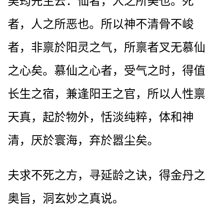
吴筠先生云：仙者，人之所美也。死
者，人之所恶也。所以神不清骨不峻
者，非禀於阳灵之气，所禀者叉无慕仙
之心矣。慕仙之心者，受气之时，得值
长生之宿，兼逢阳王之官，所以人性禀
天真，起於物外，恬淡纯粹，体和神
清，厌於寰海，弃於嚣尘矣。
夫求不死之方，寻延龄之诀，得金丹之
奥旨，洞玄妙之真说。