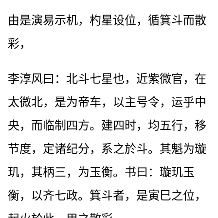
由是演易示机，杓星设位，循箕斗而散
彩，
李淳风曰：北斗七星也，近紫微官，在
太微北，是为帝车，以主号令，运乎中
央，而临制四方。建四时，均五行，移
节度，定诸纪分，系之於斗。其魁为璇
玑，其柄三，为玉衡。书曰：璇玑玉
衡，以齐七政。箕斗者，是寅巳之位，