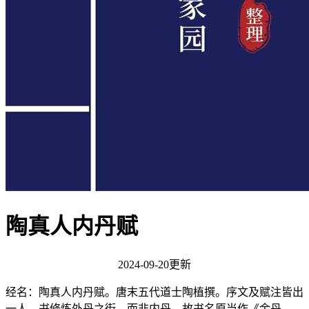
陶真人内丹赋
2024-09-20更新
经名：陶真人内丹赋。唐末五代道士陶植撰。序文及赋注皆出
一人。书修炼外丹之街，而非内丹，故书名原当作《金丹