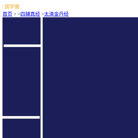
| 国学圈
首页
> >
四辅真经
>
太清金丹经