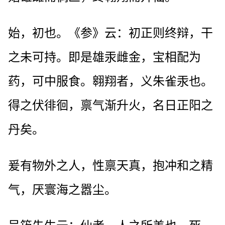
始，初也。《参》云：初正则终辩，干
之未可持。即是雄汞雌金，宝相配为
药，可中服食。翱翔者，义朱雀汞也。
得之伏徘徊，禀气渐升火，名日正阳之
丹矣。
爰有物外之人，性禀天真，抱冲和之精
气，厌寰海之嚣尘。