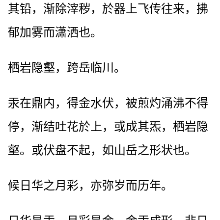
其铅，渐除滓秽，於器上飞传往来，拂
郁加雾而潇洒也。
栖岩隐壑，跨岳临川。
汞在鼎内，得金水伏，被煎灼涌沸不得
停，渐结吐花於上，或成其炁，栖岩隐
壑。或伏盘不起，如山岳之形状也。
候日华之月彩，亦弥岁而历年。