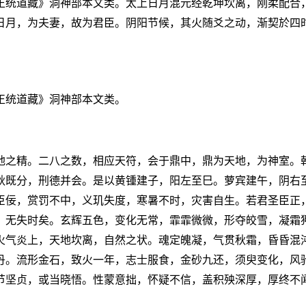
正统道藏》洞神部本文类。太上日月混元经乾坤坎离，刚柔配合
日月，为夫妻，故为君臣。阴阳节候，其火随爻之动，渐契於四
正统道藏》洞神部本文类。
地之精。二八之数，相应天符，会于鼎中，鼎为天地，为神室。
秋既分，刑德并会。是以黄锺建子，阳左至巳。萝宾建午，阴右
臣佞，赏罚不中，义玑失度，寒暑不时，灾害自生。若君圣臣正
，无失时矣。玄辉五色，变化无常，霏霏微微，形夺皎雪，凝霜
火气炎上，天地坎离，自然之状。魂定魄凝，气贯秋霜，昏昏混
丹。流形金石，致火一年，志士服食，金砂九还，须臾变化，风
节坚贞，或当晓悟。性蒙意拙，怀疑不信，盖积殃深厚，厚终不