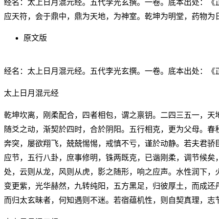
经名：太上日月混元经。五代李光玄撰。一卷。底本出处：《
应天符，会于鼎中，鼎为天地，为神室。乾坤为明堂，药物为
原文版
经名：太上日月混元经。五代李光玄撰。一卷。底本出处：《
太上日月混元经
乾坤坎离，刚柔配合，四者相包，谓之禀钥。二四三五一，天
随爻之动，渐契於四时，合於阴阳。五行相克，更为父母。春
奔突，屡欲翔飞，兢兢惕惕，戒慎不亏，谨於动静。若夫君骄
应节，五行八卦，庶事修明，铢两既克，已谐刚柔，调节候矣
处，云则从龙，风则从虎，影之随形，响之应声。水性润下，
变更紫，光华赫然，九转纯阳，五方黑足，归彼厚土，而成还
而归太玄昧者，何知遇则不迷。若宿蕴机性，则自契真理，志