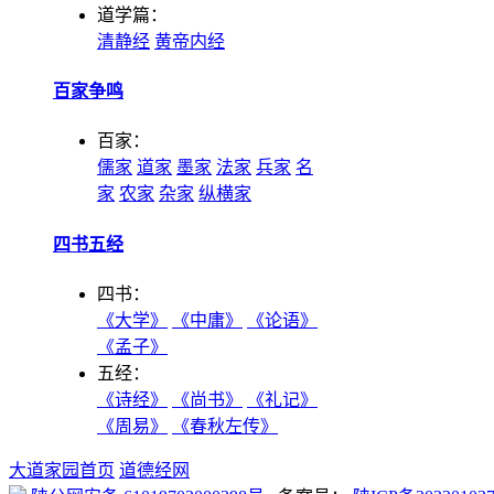
道学篇：
清静经
黄帝内经
百家争鸣
百家：
儒家
道家
墨家
法家
兵家
名
家
农家
杂家
纵横家
四书五经
四书：
《大学》
《中庸》
《论语》
《孟子》
五经：
《诗经》
《尚书》
《礼记》
《周易》
《春秋左传》
大道家园首页
道德经网