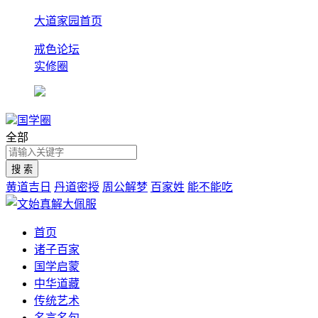
大道家园首页
戒色论坛
实修圈
国学圈
全部
黄道吉日
丹道密授
周公解梦
百家姓
能不能吃
首页
诸子百家
国学启蒙
中华道藏
传统艺术
名言名句