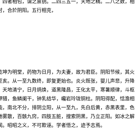
，四者相包，谓之禀钥。二四三五一，天地之精。二八之数，相
时，合於阴阳。五行相克，
乾坤为明堂，药物为日月，为夫妻，故为君臣。阴阳节候，其火
至亥。从一至九数终，即复更始也。炎火既张，婴儿声悲，升降
，天地清宁，日月炳焕，道黑隆昌，王化太平，寒暑顺律，斗枢
狎猎，鱼鳞阑干，钟乳结华，巉岩玲珑铜柱。阴阳得配，恬澹相
沌，南北不分，排阴立阳，从一至九，先白后黄，赤黑表里，色
驰雾散，百骸九窍，四肢五脏，搜索阴黑，乃立正阳。如冰之解
闻。昭昭之义，不可欺诬。学者悟之，迹予志焉。