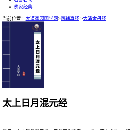
佛家经典
当前位置：
大道家园国学网
>
四辅真经
>
太清金丹经
太上日月混元经