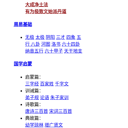
大成净土法
有为极致文始派丹道
周易基础
无极
太极
阴阳
三才
四象
五
行
八卦
河图
洛书
六十四卦
纳音五行
六十甲子
天干地支
国学启蒙
启蒙篇：
三字经
百家姓
千字文
训诫篇：
弟子规
论语
朱子家训
诗歌篇：
唐诗三百首
宋词三百首
典故篇：
幼学琼林
增广贤文