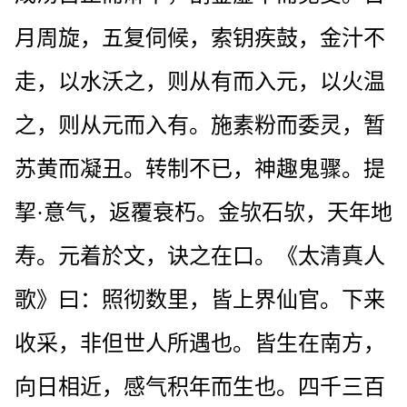
月周旋，五复伺候，索钥疾鼓，金汁不
走，以水沃之，则从有而入元，以火温
之，则从元而入有。施素粉而委灵，暂
苏黄而凝丑。转制不已，神趣鬼骤。提
挈·意气，返覆衰朽。金欤石欤，天年地
寿。元着於文，诀之在口。《太清真人
歌》曰：照彻数里，皆上界仙官。下来
收采，非但世人所遇也。皆生在南方，
向日相近，感气积年而生也。四千三百