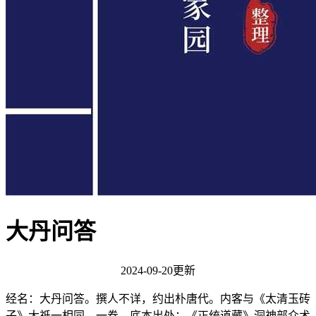
大丹问答
2024-09-20更新
经名：大丹问答。撰人不详，约出朴唐代。内客与《太清玉砖
子》大祇一相同。一卷。底本出处：《正统道藏》洞神部众术