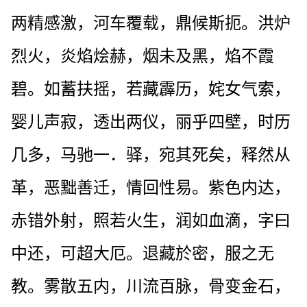
两精感激，河车覆载，鼎候斯扼。洪炉
烈火，炎焰烩赫，烟未及黑，焰不霞
碧。如蓄扶摇，若藏霹历，姹女气索，
婴儿声寂，透出两仪，丽乎四壁，时历
几多，马驰一．驿，宛其死矣，释然从
革，恶黜善迁，情回性易。紫色内达，
赤错外射，照若火生，润如血滴，字曰
中还，可超大厄。退藏於密，服之无
教。雾散五内，川流百脉，骨变金石，