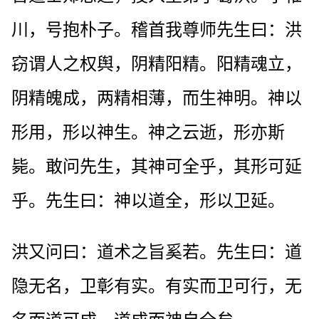
川，号抱朴子。稽首我尊师先生曰：洪
窃谓人之权舆，阴精阳精。阳精魂立，
阴精魄成，两精相薄，而生神明。神以
形用，形以神生。神之云逝，形亦斯
毙。敢问先生，其神可全乎，其形可延
乎。先生曰：神以道全，形以卫延。
洪又问曰：道术之旨奚若。先生曰：道
隐无名，卫彰有实。有实而卫可行，无