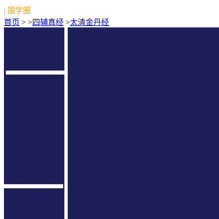
| 国学圈
首页
> >
四辅真经
>
太清金丹经