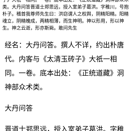
类。大丹问答晋道士郑思远，授入室弟子葛洪。字稚川，号抱
朴子。稽首我尊师先生曰：洪窃谓人之权舆，阴精阳精。阳精
魂立，阴精魄成，两精相薄，而生神明。神以形用，形以神
生。神之云逝，形亦斯毙。敢问先生
经名：大丹问答。撰人不详，约出朴唐
代。内客与《太清玉砖子》大祇一相
同。一卷。底本出处：《正统道藏》洞
神部众术类。
大丹问答
晋道士郑思远，授入室弟子葛洪。字稚