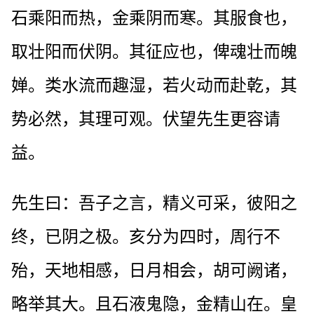
石乘阳而热，金乘阴而寒。其服食也，
取壮阳而伏阴。其征应也，俾魂壮而魄
婵。类水流而趣湿，若火动而赴乾，其
势必然，其理可观。伏望先生更容请
益。
先生曰：吾子之言，精义可采，彼阳之
终，已阴之极。亥分为四时，周行不
殆，天地相感，日月相会，胡可阙诸，
略举其大。且石液鬼隐，金精山在。皇