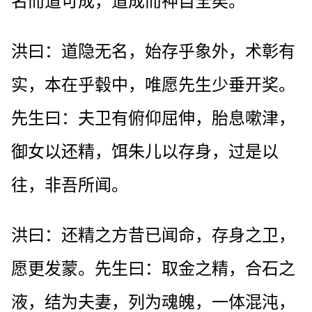
名而道可成，道成而神自全矣。
洪曰：道隐无名，始存乎象外，术彰有
实，本在乎毂中，唯愿先生少垂开奖。
先生曰：夫卫有俯仰屈伸，胎息嗽津，
御女以还精，饵朱儿以存身，过是以
往，非吾所闻。
洪曰：还精之方昔已闻命，存身之卫，
愿更发蒙。先生曰：取金之精，合石之
液，结为夫妻，列为魂魄，一体混沌，