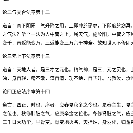
论二气交合法章第十二
道言：高下阴阳二气升降之用，上即冲於寥廓，下即度於窈冥
之气法？听吾一法为人中管之上，属天气，施於阳；中管之下
变千，再返能变万，三返能变三万六千神全。故知世人不修即
论三元上下法章第十三
道言：天地人者，是三才之元也。精气神，是三．元之灵也，
浊，身自轻，精不散，道自清，功不绝，自飞升。吾教汝，汝
论四正应法序章第十四
道言：四正，时也，序者，应春夏秋冬之令也。是春主生，夏
之位也。秋修肺脏之气，应庚辛金之位也。冬修肾脏之气，应
三千日大功毕，尘骨变。骨变地灭名，天挂姓，身羽化，归蓬