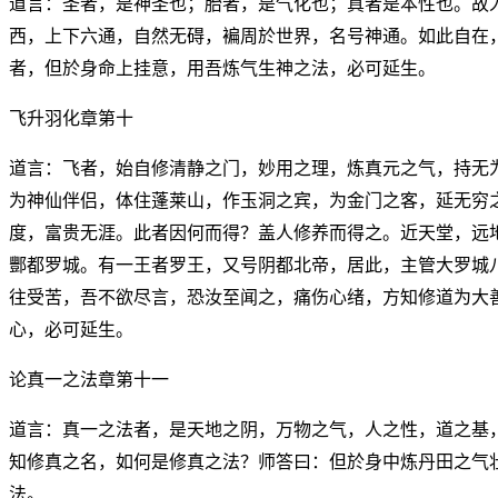
道言：圣者，是神圣也；胎者，是气化也；真者是本性也。故
西，上下六通，自然无碍，褊周於世界，名号神通。如此自在
者，但於身命上挂意，用吾炼气生神之法，必可延生。
飞升羽化章第十
道言：飞者，始自修清静之门，妙用之理，炼真元之气，持无
为神仙伴侣，体住蓬莱山，作玉洞之宾，为金门之客，延无穷
度，富贵无涯。此者因何而得？盖人修养而得之。近天堂，远
酆都罗城。有一王者罗王，又号阴都北帝，居此，主管大罗城
往受苦，吾不欲尽言，恐汝至闻之，痛伤心绪，方知修道为大
心，必可延生。
论真一之法章第十一
道言：真一之法者，是天地之阴，万物之气，人之性，道之基
知修真之名，如何是修真之法？师答曰：但於身中炼丹田之气
法。