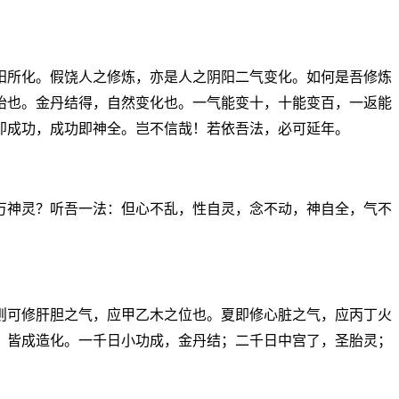
阳所化。假饶人之修炼，亦是人之阴阳二气变化。如何是吾修炼
胎也。金丹结得，自然变化也。一气能变十，十能变百，一返能
即成功，成功即神全。岂不信哉！若依吾法，必可延年。
万神灵？听吾一法：但心不乱，性自灵，念不动，神自全，气不
则可修肝胆之气，应甲乙木之位也。夏即修心脏之气，应丙丁火
，皆成造化。一千日小功成，金丹结；二千日中宫了，圣胎灵；