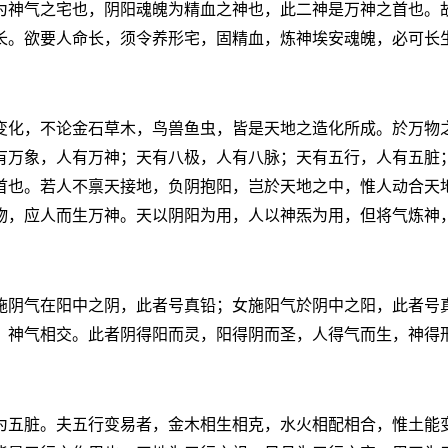
为神气之宅也，阴阳魂魄为精血之神也，此二神是万神之首也。
长。欲要人命长，须令养形宅，固精血，炼神埃安魂魄，必可长
变化，不论金石草木，鸟兽鱼虫，皆是天地之造化所成。於万物
有万象，人有万神；天有八极，人有八脉；天有五行，人有五脏
首也。若人不禀天接地，负阴抱阳，岂於天地之中，惟人动合天
物，应人而生万神。天以阴阳为用，人以神炁为用，但将气炼神
施阴气在阳中之阴，此者号真铅；女施阳气於阴中之阳，此者号
，神气相交。此者阴得阳而灵，阳得阴而圣，人得气而生，神得
为五脏。夫五行变易者，金木相生相克，水火相配相合，惟土能