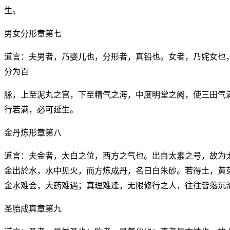
生。
男女分形章第七
道言：夫男者，乃婴儿也，分形者，真铅也。女者，乃姹女也
分为百
脉，上至泥丸之宫，下至精气之海，中度明堂之阙，使三田气
行若满，必可延生。
金丹炼形章第八
道言：夫金者，太白之位，西方之气也。出自太素之号，故为
金出於水，水中见火，而方炼成丹，名曰白朱砂。若得土，黄
金水难会，大药难遇；真理难逢，无限修行之人，往往皆落沉
圣胎成真章第九