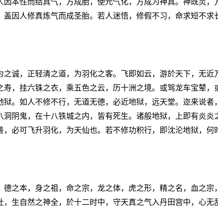
人因本性而结真气，方成胎，使元气化，方成为神真。神既灵，
，盖因人修真炼气而成圣胎。若人迷悟，修假不习，命求短不求
为之诚，正轻清之道，为羽化之客。飞即如云，游於天下，无近
之寿，挂六铢之衣，乘五色之云，历十洲之境。或驾龙车宝辇，
地狱。如人不修不行，无道无德，必近地狱，远天堂。迩来说者
八洞阴鬼，在十八铁城之内，皆有死生。诸般地狱，上即有炎炎
善，必可飞升羽化，为天仙也。若不修功积行，即沈沦地狱，何
，德之本，身之祖，命之宗，龙之体，虎之形，精之名，血之宗
壮，生自然之神全，於十二时中，守天真之气入丹田宫中，心无