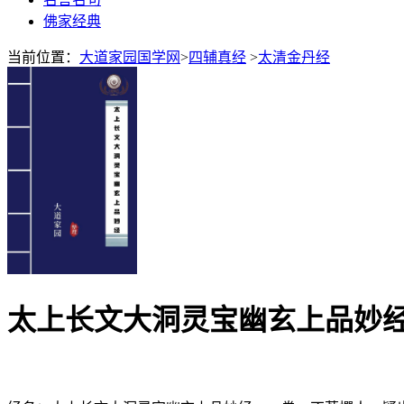
佛家经典
当前位置：
大道家园国学网
>
四辅真经
>
太清金丹经
太上长文大洞灵宝幽玄上品妙