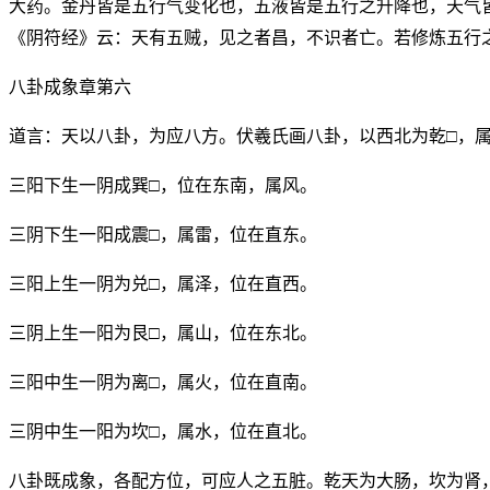
大药。金丹皆是五行气变化也，五液皆是五行之升降也，天气
《阴符经》云：天有五贼，见之者昌，不识者亡。若修炼五行
八卦成象章第六
道言：天以八卦，为应八方。伏羲氏画八卦，以西北为乾□，
三阳下生一阴成巽□，位在东南，属风。
三阴下生一阳成震□，属雷，位在直东。
三阳上生一阴为兑□，属泽，位在直西。
三阴上生一阳为艮□，属山，位在东北。
三阳中生一阴为离□，属火，位在直南。
三阴中生一阳为坎□，属水，位在直北。
八卦既成象，各配方位，可应人之五脏。乾天为大肠，坎为肾