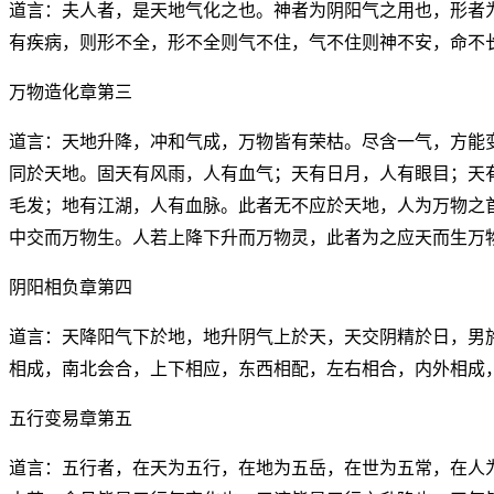
道言：夫人者，是天地气化之也。神者为阴阳气之用也，形者
有疾病，则形不全，形不全则气不住，气不住则神不安，命不
万物造化章第三
道言：天地升降，冲和气成，万物皆有荣枯。尽含一气，方能
同於天地。固天有风雨，人有血气；天有日月，人有眼目；天
毛发；地有江湖，人有血脉。此者无不应於天地，人为万物之
中交而万物生。人若上降下升而万物灵，此者为之应天而生万
阴阳相负章第四
道言：天降阳气下於地，地升阴气上於天，天交阴精於日，男
相成，南北会合，上下相应，东西相配，左右相合，内外相成
五行变易章第五
道言：五行者，在天为五行，在地为五岳，在世为五常，在人