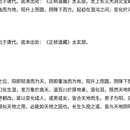
出于唐代。底本出处：《正统道藏》太玄部。太上长文大洞灵宝
浊而为地，阳升上而圆，阴降下而方。起初在混沌之问，变化於
出于唐代。底本出处：《正统道藏》太玄部。
之位，阳即轻清而为天，阴即重浊而为地，阳升上而圆，阴降下
幻化生湿，发万象於高天，滋百川於厚地者，造化耳。既然天地
更朝改。是以变化成人，或男或女，皆合天地而生。男子为阳，
得似天地之用，必能如天地之固也。长生久视之道，皆与天地阴