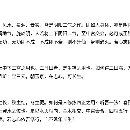
，风水、泉源、云雾，皆是阴阳二气之作。即如人身体，亦是阴
属地气，施於阴，人若将上下阴阳二气，至中宫交会，必可成圣
无功，无功即不成，不成即不全，则不升仙，身则必灭。若心志
上中下三宫之用也。三丹田者，是生神之用也。如何得三田满，
且听：宝三元，朝玉京，在志心，可长生。
主长，秋主结，冬主藏。如何是人修炼四正之用？听吾一法：春
壬癸水之位也。是以水火相向，金木相交，中宫会合，四相五行
莱。若志心依吾修行，岂不延年长生？