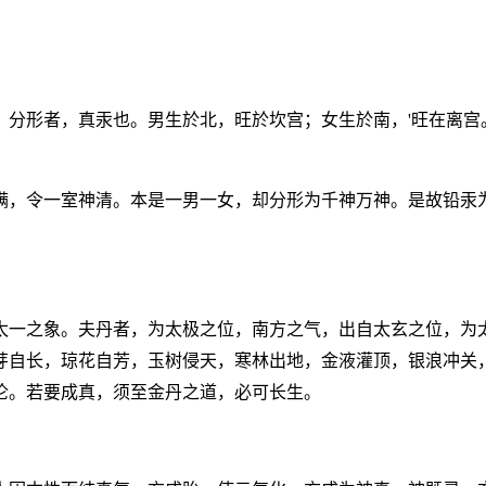
，分形者，真汞也。男生於北，旺於坎宫；女生於南，'旺在离宫
满，令一室神清。本是一男一女，却分形为千神万神。是故铅汞
太一之象。夫丹者，为太极之位，南方之气，出自太玄之位，为
芽自长，琼花自芳，玉树侵天，寒林出地，金液灌顶，银浪冲关
沦。若要成真，须至金丹之道，必可长生。