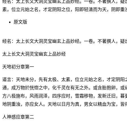
经名：太上长文大洞灵宝幽玄上品妙经。一卷。不著撰人，疑
素，位立元始之名，才定阴阳之位，阳即轻清而为天，阴即重
原文版
经名：太上长文大洞灵宝幽玄上品妙经。一卷。不著撰人，疑
太上长文大洞灵宝幽玄上品妙经
天地初分章第一
道言：天地未分，先有太极、太素，位立元始之名，才定阴阳
通，成万物於恍惚之中，化千灵在有无之外。或含胎抱卵，或
方八极施布，风雨润泽，四序应时，雪霜移物，发新迁旧，暮
地阴重浊，亦应女人。天地以日月为真，男女以精血为宝，皆
人神感应章第二