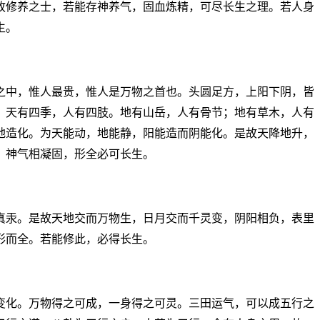
故修养之士，若能存神养气，固血炼精，可尽长生之理。若人身
生。
之中，惟人最贵，惟人是万物之首也。头圆足方，上阳下阴，皆
；天有四季，人有四肢。地有山岳，人有骨节；地有草木，人有
地造化。为天能动，地能静，阳能造而阴能化。是故天降地升，
，神气相凝固，形全必可长生。
真汞。是故天地交而万物生，日月交而千灵变，阴阳相负，表里
形而全。若能修此，必得长生。
变化。万物得之可成，一身得之可灵。三田运气，可以成五行之