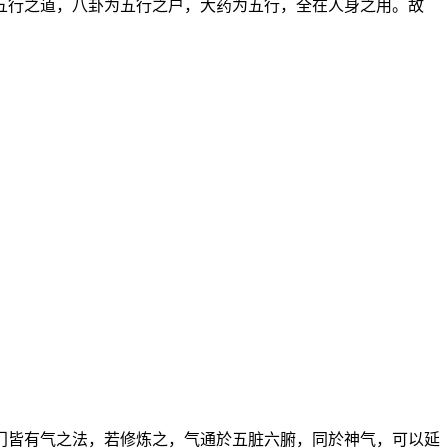
五行之道，八卦为五行之户，大药为五行，全在人身之用。故
门皆有气之法，若修炼之，气通於五脏六腑，同於神气，可以延