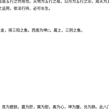
皆是五行之作用也。天地为五行之祖，日月为五行之宗，周天为
之运用，依法行持，必可长生。
属金，得三阳之象。西南为坤□，属土，三阴之象。
，艮为膀胱，震为肝，巽为胆，离为心，坤为腹，兑为肺。此八