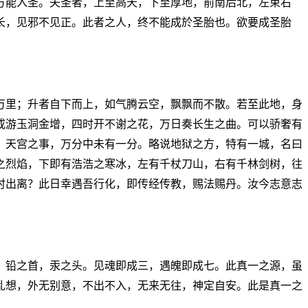
方能入圣。夫圣者，上至高天，下至厚地，前南后北，左束右
长，见邪不见正。此者之人，终不能成於圣胎也。欲要成圣胎
万里；升者自下而上，如气腾云空，飘飘而不散。若至此地，身
或游玉洞金增，四时开不谢之花，万日奏长生之曲。可以骄奢有
，天宫之事，万分中未有一分。略说地狱之方，特有一城，名曰
之烈焰，下即有浩浩之寒冰，左有千杖刀山，右有千林剑树，往
时出离？此日幸遇吾行化，即传经传教，赐法赐丹。汝今志意志
，铅之首，汞之头。见魂即成三，遇魄即成七。此真一之源，虽
乱想，外无别意，不出不入，无来无往，神定自安。此是真一之