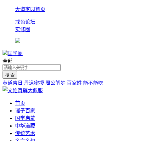
大道家园首页
戒色论坛
实修圈
国学圈
全部
黄道吉日
丹道密授
周公解梦
百家姓
能不能吃
首页
诸子百家
国学启蒙
中华道藏
传统艺术
名言名句