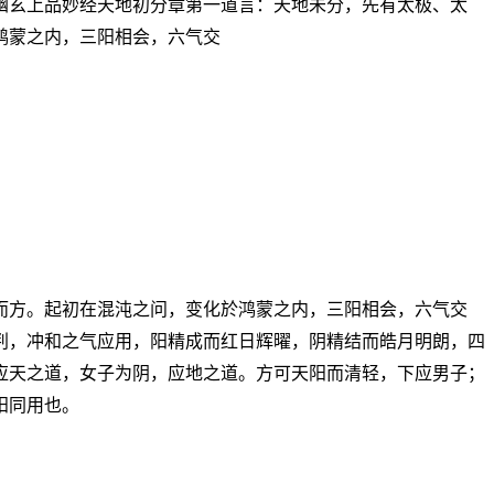
幽玄上品妙经天地初分章第一道言：天地未分，先有太极、太
鸿蒙之内，三阳相会，六气交
而方。起初在混沌之问，变化於鸿蒙之内，三阳相会，六气交
判，冲和之气应用，阳精成而红日辉曜，阴精结而皓月明朗，四
应天之道，女子为阴，应地之道。方可天阳而清轻，下应男子；
阳同用也。