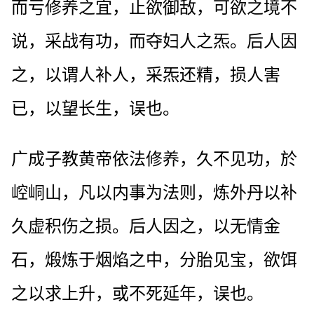
而亏修养之宜，止欲御敌，可欲之境不
说，采战有功，而夺妇人之炁。后人因
之，以谓人补人，采炁还精，损人害
已，以望长生，误也。
广成子教黄帝依法修养，久不见功，於
崆峒山，凡以内事为法则，炼外丹以补
久虚积伤之损。后人因之，以无情金
石，煅炼于烟焰之中，分胎见宝，欲饵
之以求上升，或不死延年，误也。