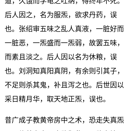
道，久饿而学龟之吐纳，得终年不死。
后人因之，名为服炁，欲求丹药，误
也。张绍审五味之乱人真液，一脏好而
一脏恶，一炁盛而一炁弱，故罢五味，
而素且淡之。后人因以名为休粮，误
也。刘洞知真阳真阴，有余则引其子，
不足则杀其鬼，补且泻之也。后世因以
采日精月华，取天地正炁，误也。
昔广成子教黄帝房中之术，恐走失真炁