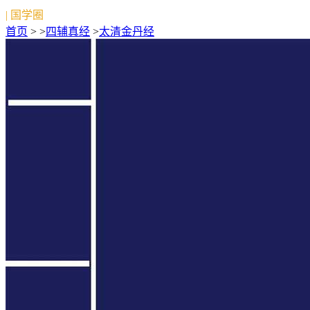
| 国学圈
首页
> >
四辅真经
>
太清金丹经