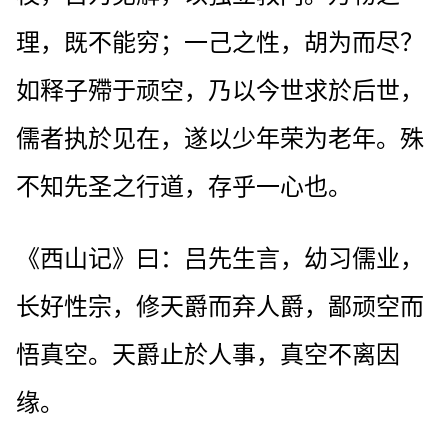
理，既不能穷；一己之性，胡为而尽？
如释子殢于顽空，乃以今世求於后世，
儒者执於见在，遂以少年荣为老年。殊
不知先圣之行道，存乎一心也。
《西山记》曰：吕先生言，幼习儒业，
长好性宗，修天爵而弃人爵，鄙顽空而
悟真空。天爵止於人事，真空不离因
缘。