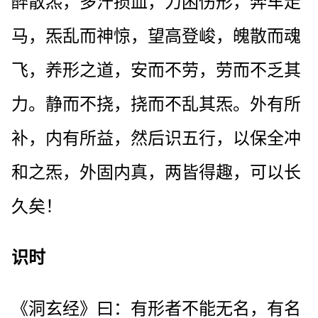
醉散炁，多汗损血，力困伤形，奔车走
马，炁乱而神惊，望高登峻，魄散而魂
飞，养形之道，安而不劳，劳而不乏其
力。静而不挠，挠而不乱其炁。外有所
补，内有所益，然后识五行，以保全冲
和之炁，外固内真，两皆得趣，可以长
久矣！
识时
《洞玄经》曰：有形者不能无名，有名