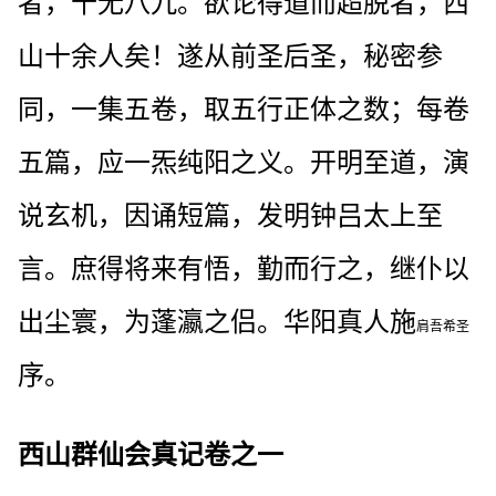
者，十无八九。欲论得道而超脱者，西
山十余人矣！遂从前圣后圣，秘密参
同，一集五卷，取五行正体之数；每卷
五篇，应一炁纯阳之义。开明至道，演
说玄机，因诵短篇，发明钟吕太上至
言。庶得将来有悟，勤而行之，继仆以
出尘寰，为蓬瀛之侣。华阳真人施
肩吾希圣
序。
西山群仙会真记卷之一