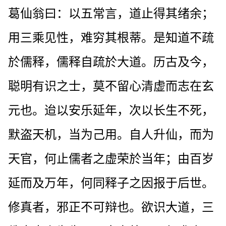
葛仙翁曰：以五常言，道止得其绪余；
用三乘见性，难穷其根蒂。是知道不疏
於儒释，儒释自疏於大道。历古及今，
聪明有识之士，莫不留心清虚而志在玄
元也。迨以安乐延年，次以长生不死，
默盗天机，当为己用。自人升仙，而为
天官，何止儒者之虚荣於当年；由百岁
延而及万年，何同释子之因报于后世。
修真者，邪正不可辩也。欲识大道，三