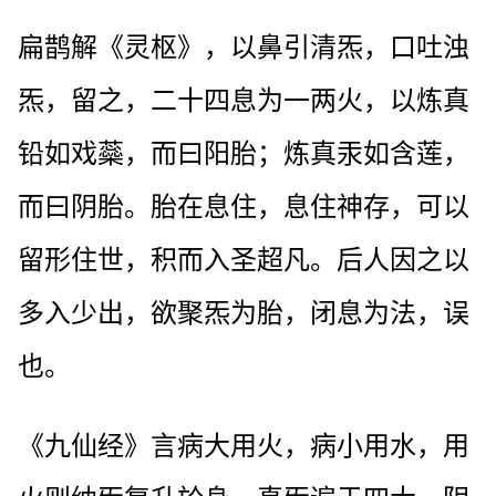
扁鹊解《灵枢》，以鼻引清炁，口吐浊
炁，留之，二十四息为一两火，以炼真
铅如戏蘂，而曰阳胎；炼真汞如含莲，
而曰阴胎。胎在息住，息住神存，可以
留形住世，积而入圣超凡。后人因之以
多入少出，欲聚炁为胎，闭息为法，误
也。
《九仙经》言病大用火，病小用水，用