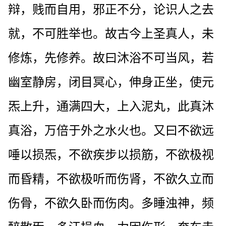
辩，贱而自用，邪正不分，论识人之去
就，不可胜举也。故古今上圣真人，未
修炼，先修养。故曰沐浴不可当风，若
幽室静房，闭目冥心，伸身正坐，使元
炁上升，通满四大，上入泥丸，此真沐
真浴，万倍于外之水火也。又曰不欲远
唾以损炁，不欲疾步以损筋，不欲极视
而昏精，不欲极听而伤肾，不欲久立而
伤骨，不欲久卧而伤肉。多睡浊神，频