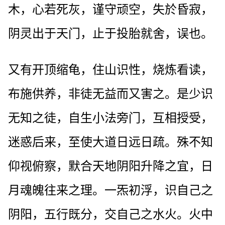
木，心若死灰，谨守顽空，失於昏寂，
阴灵出于天门，止于投胎就舍，误也。
又有开顶缩龟，住山识性，烧炼看读，
布施供养，非徒无益而又害之。是少识
无知之徒，自生小法旁门，互相授受，
迷惑后来，至使大道日远日疏。殊不知
仰视俯察，默合天地阴阳升降之宜，日
月魂魄往来之理。一炁初浮，识自己之
阴阳，五行既分，交自己之水火。火中