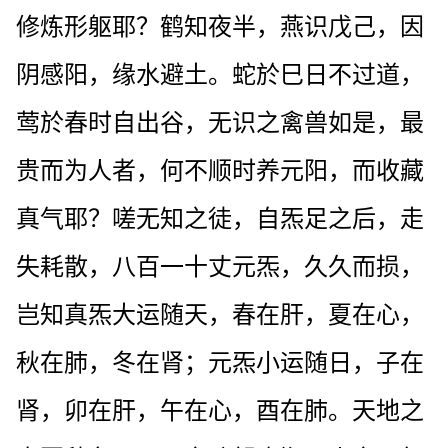
修炼形躯耶？鹤知夜半，燕识戊己，因
阴感阳，缘水避土。蛇於巳日不过道，
莺於春时自出谷，无识之禽兽如是，最
贵而为人者，何不顺时养元阳，而收藏
真气耶？嗟无知之徒，自炁足之后，走
失耗散，八百一十丈元炁，久久而损，
岂知真炁大运随天，春在肝，夏在心，
秋在肺，冬在肾；元炁小运随日，子在
肾，卯在肝，午在心，酉在肺。天地之