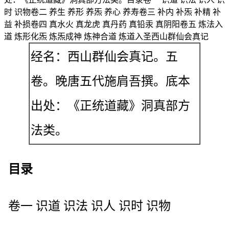
时 识物卷二 养生 养形 养炁 养心 养寿卷三 补内 补炁 补精 补
益 补损卷四 真水火 真龙虎 真丹药 真铅汞 真阴阳卷五 炼法入
道 炼形化炁 炼炁成神 炼神合道 炼道入圣西山群仙会真记
经名：西山群仙会真记。五
卷。晚唐五代施肩吾撰。底本
出处：《正统道藏》洞真部方
法类。
目录
卷一 识道 识法 识人 识时 识物