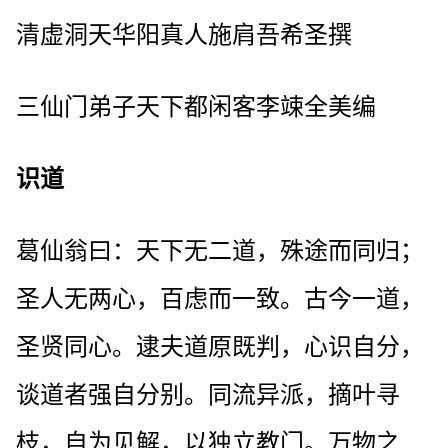
清虚洞天华阳真人施肩吾希圣撰
三仙门弟子天下都闲客李竦全美编
识道
葛仙翁曰：天下无二道，殊途而同归；
圣人无两心，百虑而一致。古今一道，
圣贤同心。逮夫道原既判，心识自分，
谈道者强自分别。同流异派，摘叶寻
枝，自为见解，以独立教门。万物之