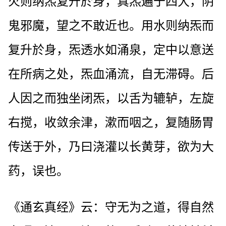
火则纳炁复升於身，真炁遍于四大，阴
鬼邪魔，望之不敢近也。用水则纳炁而
复升於身，炁透水如涌泉，定中以意送
在所病之处，炁血涌流，自无滞碍。后
人因之而独坐闭炁，以舌为辘轳，左旋
右搅，收敛余津，漱而咽之，复随肠胃
传送于外，乃曰浇灌以长黄芽，欲为大
药，误也。
《通玄真经》云：守无为之道，得自然