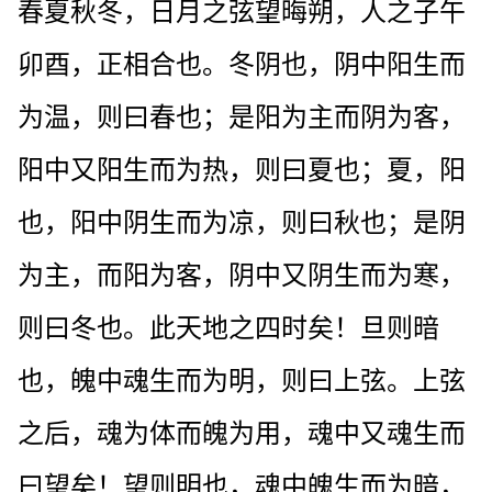
春夏秋冬，日月之弦望晦朔，人之子午
卯酉，正相合也。冬阴也，阴中阳生而
为温，则曰春也；是阳为主而阴为客，
阳中又阳生而为热，则曰夏也；夏，阳
也，阳中阴生而为凉，则曰秋也；是阴
为主，而阳为客，阴中又阴生而为寒，
则曰冬也。此天地之四时矣！旦则暗
也，魄中魂生而为明，则曰上弦。上弦
之后，魂为体而魄为用，魂中又魂生而
曰望矣！望则明也，魂中魄生而为暗，