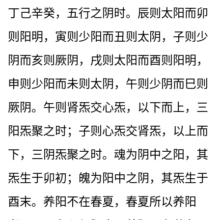
丁己辛癸，五行之阴时。辰则太阳而卯
则阳明，寅则少阳而丑则太阴，子则少
阴而亥则厥阴，戌则太阳而酉则阳明，
申则少阳而未则太阴，午则少阴而巳则
厥阴。午则肾炁交心炁，以下而上，三
阳炁聚之时；子则心炁交肾炁，以上而
下，三阴炁聚之时。魂为阴中之阳，其
炁生于卯初；魄为阳中之阴，其炁生于
酉末。养阳不在春夏，春夏所以养阳