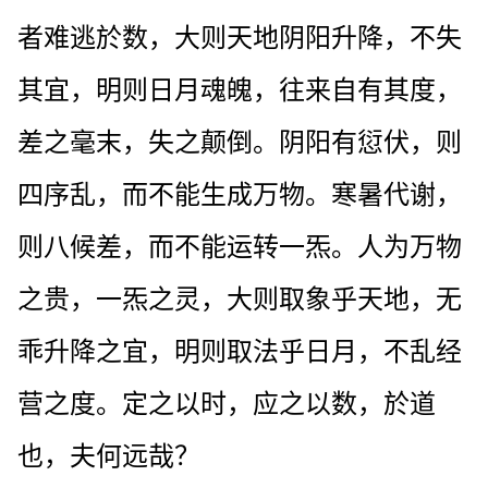
者难逃於数，大则天地阴阳升降，不失
其宜，明则日月魂魄，往来自有其度，
差之毫末，失之颠倒。阴阳有愆伏，则
四序乱，而不能生成万物。寒暑代谢，
则八候差，而不能运转一炁。人为万物
之贵，一炁之灵，大则取象乎天地，无
乖升降之宜，明则取法乎日月，不乱经
营之度。定之以时，应之以数，於道
也，夫何远哉？