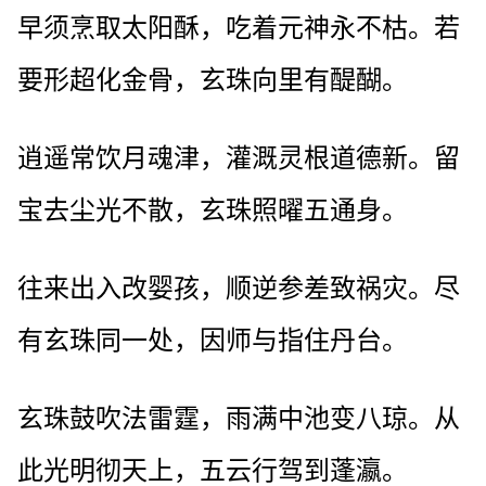
早须烹取太阳酥，吃着元神永不枯。若
要形超化金骨，玄珠向里有醍醐。
逍遥常饮月魂津，灌溉灵根道德新。留
宝去尘光不散，玄珠照曜五通身。
往来出入改婴孩，顺逆参差致祸灾。尽
有玄珠同一处，因师与指住丹台。
玄珠鼓吹法雷霆，雨满中池变八琼。从
此光明彻天上，五云行驾到蓬瀛。