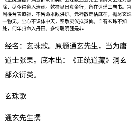
除，尽今得道入清虚。乾符显出真金行，备在逍遥三卷书。宫
阙楼台表道躯，不留命本敌洪炉。元神散走枯庭在，抛尽玄珠
一物无。尘心不识体中天，空敬灵仪拟觅仙。自有玄珠不知
处，何年归命入丹田。多恃聪明强是非
经名：玄珠歌。原题通玄先生，当为唐
道士张果。底本出：《正统道藏》洞玄
部众衍类。
玄珠歌
通玄先生撰