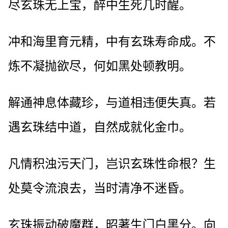
尽玄珠无上宝，醉中生死几时醒。
冲和海里育元精，中有玄珠寿命成。不
炼不凝抛欲尽，何如黑处顿教明。
解通神息体藏珍，与道相违便失真。若
遇玄珠结中道，自然成就化金巾。
凡情积浊污天门，岂识玄珠性命根？生
处莫令流浪去，当时清净不迷昏。
玄珠振动破魔群，昭著生门白黑分。向