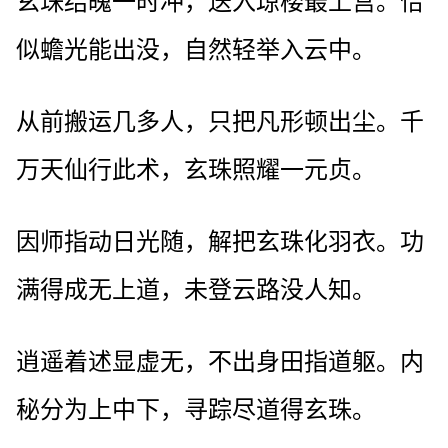
玄珠结魄一时冲，送入琼楼最上宫。恰
似蟾光能出没，自然轻举入云中。
从前搬运几多人，只把凡形顿出尘。千
万天仙行此术，玄珠照耀一元贞。
因师指动日光随，解把玄珠化羽衣。功
满得成无上道，未登云路没人知。
逍遥着述显虚无，不出身田指道躯。内
秘分为上中下，寻踪尽道得玄珠。