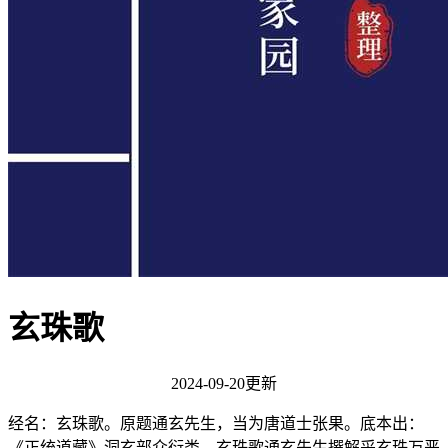
玄珠歌
2024-09-20更新
经名：玄珠歌。原题通玄先生，当为唐道士张果。底本出：
《正统道藏》洞玄部众衍类。玄珠歌通玄先生撰解采玄珠万恶