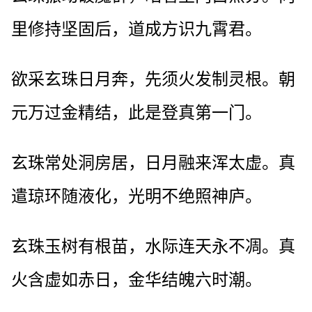
里修持坚固后，道成方识九霄君。
欲采玄珠日月奔，先须火发制灵根。朝
元万过金精结，此是登真第一门。
玄珠常处洞房居，日月融来浑太虚。真
遣琼环随液化，光明不绝照神庐。
玄珠玉树有根苗，水际连天永不凋。真
火含虚如赤日，金华结魄六时潮。