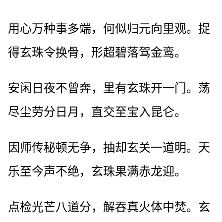
用心万种事多端，何似归元向里观。捉
得玄珠令换骨，形超碧落驾金鸾。
安闲日夜不曾奔，里有玄珠开一门。荡
尽尘劳分日月，直交至宝入昆仑。
因师传秘顿无争，抽却玄关一道明。天
乐至今声不绝，玄珠果满赤龙迎。
点检光芒八道分，解吞真火体中焚。玄