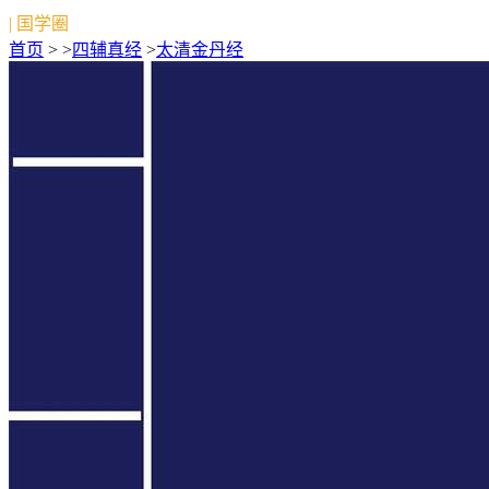
| 国学圈
首页
> >
四辅真经
>
太清金丹经