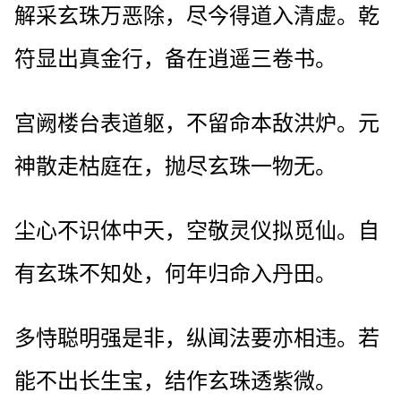
解采玄珠万恶除，尽今得道入清虚。乾
符显出真金行，备在逍遥三卷书。
宫阙楼台表道躯，不留命本敌洪炉。元
神散走枯庭在，抛尽玄珠一物无。
尘心不识体中天，空敬灵仪拟觅仙。自
有玄珠不知处，何年归命入丹田。
多恃聪明强是非，纵闻法要亦相违。若
能不出长生宝，结作玄珠透紫微。