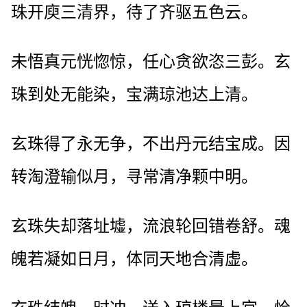
珠开庾三清界，待了齐驱五色云。
未悟真元恍惚惊，任心贪欲恣三彭。玄
珠到处无能染，宝满琼池达上清。
玄珠得了永无争，不出丹元结宝成。因
转淘澄输似月，寻常清净颗中明。
玄珠失却落址墟，流浪轮回错卷舒。魂
魄若凝如日月，体同天地合清虚。