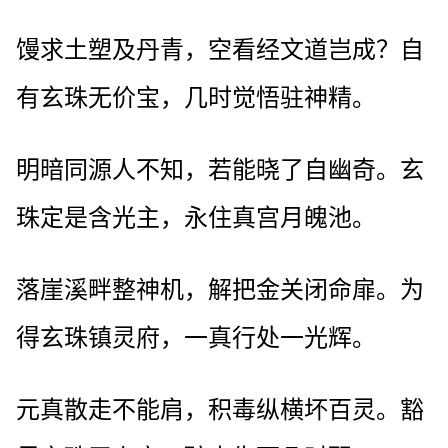
馒求土塑及丹青，空看经文道岂成？自
有玄珠无价宝，几时觉悟驻神精。
明暗同源人不知，若能晓了自幽奇。玄
珠定是含光主，永住真宫月魄池。
落崖溪畔整神机，解把金关闭命扉。为
得玄珠镇灵府，一真行处一光辉。
元真散走不能肩，积毒纵横坏百灵。豁