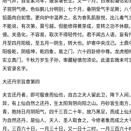
阳气并，自变紫河车，服食堪长生。又一个月，白液初凝恰如
子宫阴气绝，色似鹅儿分明别；七个月，垂阴受气手足厥；八
铅面肉白如雪。更向炉中温养之，名为食乳肌肤悦，出儿毒气
不能说，有次第，莫亏越，但能修得黄芽成，变转之功不休歇
侵。关造化，不容易，取次不得轻传付。君不闻古人语，妄有
月至四月阳极，至五月一阴生，转大也。炉寄中央戊己。土鼎
阳极乾，阴极坤，乾四象，易之门，六十四卦修中尊。龙虎相
实立真门，千秋万岁生子孙，审藏秘慎勿须论。此道玄微未可
天官录名字。
大还丹宗旨章第四
夫言还丹者，即可服食而仙也，自古之天人留此卫，降下人间
异，有上仙自然之还丹，生太阳背阴向阳之山。丹砂皆生南方
青，抱持日月阴阳气，四千三百二十年，故乃黑足，而成上仙
为自然还丹，是仙人、天人、圣人取食之，今修者象而成之大
月，三百六十日，一月三十日，又一日十二时，一月三百六十