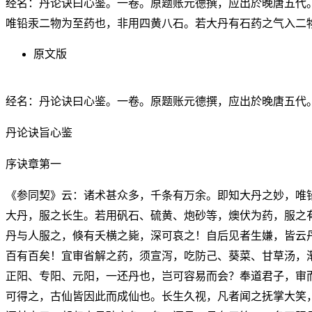
经名：丹论诀曰心鉴。一卷。原题账元德撰，应出於晚唐五代
唯铅汞二物为至药也，非用四黄八石。若大丹有石药之气入二
原文版
经名：丹论诀曰心鉴。一卷。原题账元德撰，应出於晚唐五代
丹论诀旨心鉴
序诀章第一
《参同契》云：诸术甚众多，千条有万余。即知大丹之妙，唯
大丹，服之长生。若用矾石、硫黄、炮砂等，燠伏为药，服之
丹与人服之，倏有夭横之毙，深可哀之！自后见者生嫌，皆云
百有百矣！宜审省解之药，须宣泻，吃防己、葵菜、甘草汤，
正阳、专阳、元阳，一还丹也，岂可容易而会？奉道君子，审
可得之，古仙皆因此而成仙也。长生久视，凡者闻之抚掌大笑