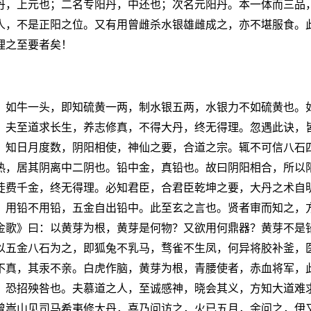
丹，上元也；二名专阳丹，中还也；次名元阳丹。本一体而三品
人，不是正阳之位。又有用曾雌杀水银雄雌成之，亦不堪服食。
理之至要者矣！
，如牛一头，即知硫黄一两，制水银五两，水银力不如硫黄也。
。夫至道求长生，养志修真，不得大丹，终无得理。忽遇此诀，
，知日月度数，阴阳相使，神仙之要，合道之宗。辄不可信八石
热，居其阴离中二阴也。铅中金，真铅也。故曰阴阳相合，所以
徒费千金，终无得理。必知君臣，合君臣乾坤之要，大丹之术自
；用铅不用铅，五金自出铅中。此至玄之言也。贤者审而知之，
金歌》曰：以黄芽为根，黄芽是何物？又欲用何鼎器？黄芽不是
以五金八石为之，即狐兔不乳马，骛雀不生凤，何异将胶补釜，
不真，其汞不亲。白虎作脑，黄芽为根，青腰使者，赤血将军，
，恐招殃咎也。夫慕道之人，至诚感神，晓会其义，方知大道难
曾嵩山见司马希夷修大丹，喜乃问访之，火已五月，余问之，伊