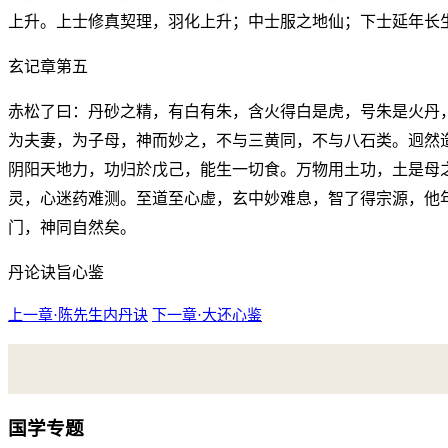
上升。上士修真契理，羽化上升；中士服之地仙；下士延年长
玄记章第五
赤松了曰：丹砂之精，有白有朱，含火得白是虎，号朱是火丹
为夫妻，为子母，神而妙之，不与三黄同，不与八石类。迥然
阴阳天地力，功归於戊己，能生一切食。万物用土功，土是母
灵，心迷药难测。至道至心虚，玄中妙难息，智了得宗源，他
门，神同自然矣。
丹论诀旨心鉴
上一章·陈先生内丹诀
下一章·大还心鉴
国学专题