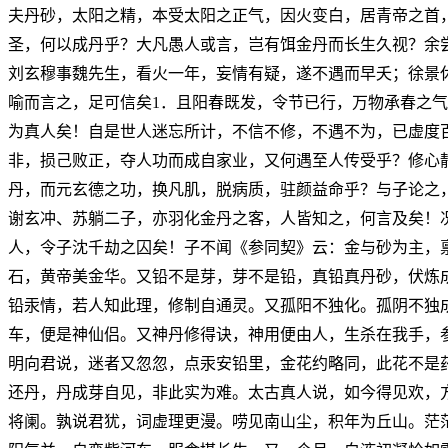
夫丹砂，太阳之精，本受太阳之正气，因火变白，居青帝之首
圣，何以成丹乎？大凡愚人或言，岂有饵金丹而长生久视？余
刘玄穆事魏先生，看火一年，妄情有疑，遂不遇而早夭；徐景
喻而言之，足可信矣1．且阳春既发，令节已行，万物承春之
为真人矣！自是世人迷忘所计，不信不修，不遇不为，已虚度
非，损己败正，夺人功而成自家业，又何遇至人传受乎？修心
丹，而元玄德之功，换凡肌，脱病质，驻颜益命乎？与子论之
谢玄冲、苏躺二子，亦羽化金丹之客，人皆知之，何言及矣！
人，令子沈千劫之囚矣！子不闻《参同契》云：金与砂为主，
石，黄帝美金华。又铅不是芽，芽不是铅，真铅真丹砂，伏炼
铅汞情，若人知此理，修制自通灵。又孤阳不独化。孤阴不独
车，便是神仙侣。又神丹修得诀，神用便由人，生杀在我手，
明向君说，迷者又忽忽，点汞安铅里，金花约略同，此花不是
还丹，丹成芽自见，非此实为难。太古真人说，如今得见欢，
将阑。孰说君犹，词虚理更漫。唠见南山尘，积年为丘山。茫