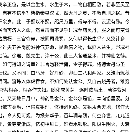
庚辛正位，是以金生水，水生于木，二物自相匹敌，若非至灵至
，岂有不信乎？皆指秦皇汉武，然大丹之灵，不救自刑之祸。昔
千余岁。此二子疑以不疑，咫尺万里，得与不得，云泥有殊。今
谷而可济人之命，然目击而不见乎！况至药灵丹，服之而可变骨
枯质朽，三官夺命，被阴司诛罚，又何以得长生乎？又狡计多
之？夫五谷尚能滋神气养命，是败腐之物，犹延人益生，岂况神
金简。徐君、魏先生，淳干公，此三人各通至术，并神仙之徒。
，如何得知之请审？非言勿轻泄侮，令子得罪，将谤金丹与圣
土也。又不闻：白马牙，好丹砂，卯酉二八和两家。又淮南炼秋
相同。流珠入体虎吞食，不知何处认金公。又自古烧丹者，难穷
白液共相吞，相吞作夫妇。随化成黄芽，逐时依后土，若得紫河
尘。又天地日月中，神药号金公，金公尔是铅，本向铅里蒙。分
仍依古类融，但得真铅理，修持必见终。又铅汞合天地，修作大
出，令人见可观。为报荣华子，百年凋与残，何空弃世，兀兀道
化，黄芽变渐成，忆初相见日，难看水银形。阳极生阴火，火衰