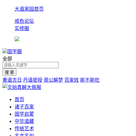
大道家园首页
戒色论坛
实修圈
国学圈
全部
黄道吉日
丹道密授
周公解梦
百家姓
能不能吃
首页
诸子百家
国学启蒙
中华道藏
传统艺术
名言名句