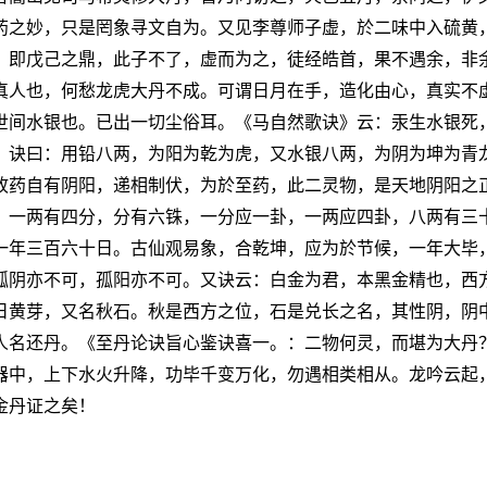
药之妙，只是罔象寻文自为。又见李尊师子虚，於二味中入硫黄
，即戊己之鼎，此子不了，虚而为之，徒经皓首，果不遇余，非
真人也，何愁龙虎大丹不成。可谓日月在手，造化由心，真实不
世间水银也。已出一切尘俗耳。《马自然歌诀》云：汞生水银死
！诀曰：用铅八两，为阳为乾为虎，又水银八两，为阴为坤为青
故药自有阴阳，递相制伏，为於至药，此二灵物，是天地阴阳之
，一两有四分，分有六铢，一分应一卦，一两应四卦，八两有三
一年三百六十日。古仙观易象，合乾坤，应为於节候，一年大毕
孤阴亦不可，孤阳亦不可。又诀云：白金为君，本黑金精也，西
日黄芽，又名秋石。秋是西方之位，石是兑长之名，其性阴，阴
人名还丹。《至丹论诀旨心鉴诀喜一。：二物何灵，而堪为大丹
器中，上下水火升降，功毕千变万化，勿遇相类相从。龙吟云起
金丹证之矣！