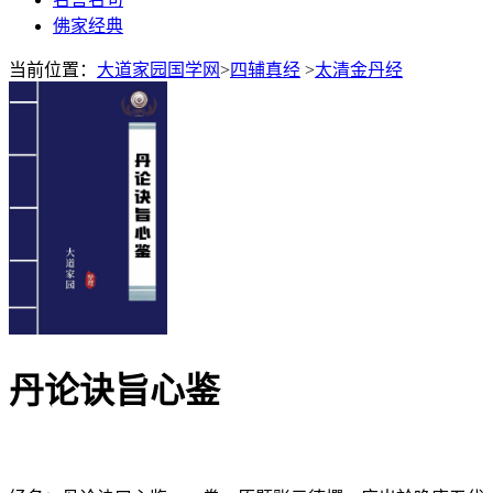
佛家经典
当前位置：
大道家园国学网
>
四辅真经
>
太清金丹经
丹论诀旨心鉴