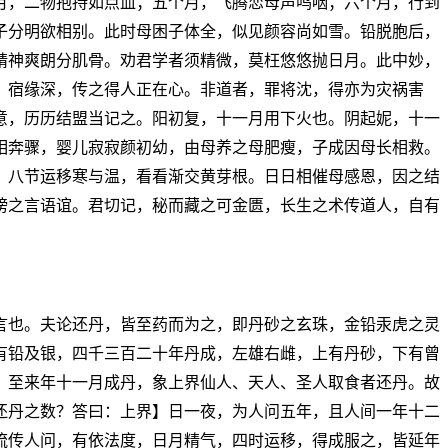
月，二物抱持如点血；五个月，飞腾恋母声呜咽；六个月，行到
子分明欲相别。此时母困子体全，似见颜容尚如雪。铅脱胞后，
精神爽朗分肌骨。劝君学者须精微，莫枉悠悠抛日月。此中妙，
，宿缘深，传之得人正在心。非道者，罪将沈，得亦为灾祸害
意，历历结盟当记之。阳初复，十一月用下火也。阴起妮，十一
相奔骤，婴儿寂寂颜初幼，由母养之母肥瘦，子成因母长相救。
，八节运移寒与温，看看渐交黄芽根。日日相催母感恩，因之结
谤之言语谊。君切记，秘而藏之可金匮，长生之术传道人，自有
言也。夫论还丹，皆至药而为之，即丹砂之玄珠，金铅汞虎之灵
有铅及银，四千三百二十年丹成，左雄右雌，上有丹砂，下有曾
，至来年十一月成丹，象上界仙人、天人、圣人取食者还丹。故
还丹之数？答曰：上界】日一夜，为人问五年，且人间一年十二
流传人问，有依法度，日月精气，四时运移，得成服之，皆延年