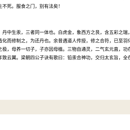
生不死。服食之门，别有法矣！
，丹中生汞，三者同一体也。白虎金，象西方之艮，含五彩之瑞
造化而修制之，为还丹也。余昔遇道人传授，修之合符，已至羽
之极，母养一切子，子亦因母植。三物自通灵，二气玄元直，功
年致云翼。梁朝四公子诀有歌曰：铅汞合神功，交归太玄旨，全