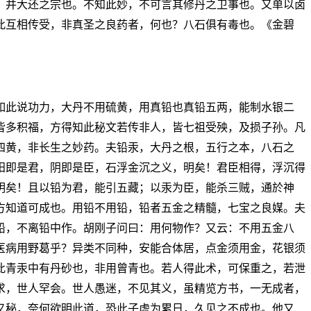
，并大还之宗也。不知此妙，不可言其修丹之卫事也。又单以卤
此互相传受，非真圣之良药者，何也？八石俱有毒也。《金碧
如此说功力，大丹不用硫黄，用真铅也真铅五两，能制水银二
皆多积福，方得知此秘文若传非人，皆七祖受殃，及损子孙。凡
四黄，非长生之妙药。夫铅汞，大丹之根，五行之本，八石之
阳即是君，阴即是臣，石浮金沉之义，明矣！君臣相得，浮沉得
明矣！且以铅为君，能引五藏；以汞为臣，能杀三贼，通於神
方知道可成也。用铅不用铅，铅者五金之精髓，七宝之良媒。夫
铅，不离铅中作。胡刚子问曰：用何物作？又云：不用五金八
医病用野葛乎？异类不同种，安能合体居，点金须用金，花银须
此青汞中有丹砂也，非用曾青也。若人得此术，可保重之，若泄
求，世人罕会。世人愚迷，不见其义，虽精览方书，一无成者，
又秘，奈何欲明此道，恐此子虚为累日，久见之不成也。他又