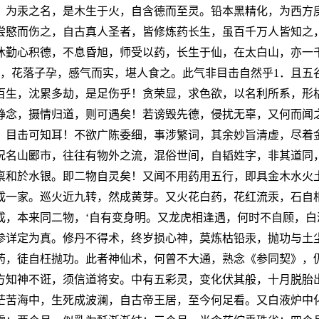
，为汞之名，是木生于火，自含德而至灵。铅本黑精化，为西方
尝愍而伤之，自古真人圣者，皆修炼药长生，虽百千万人皆知之
休勤心积德，不息昏旭，师受以药，长生于仙，在太白山，亦一
气，花落子孕，感气而实，堪人食之。此气非目击自然乎1．且五
百生，沈累多劫，是足伤乎！贪荣显，求色欲，以名利所系，形
静念，摄情归道，则可遇矣！若谤毁先德，侵扰无辜，又何而闻
，目击可知耳！不欲广陈委细，事涉繁词，其余妙旨清虚，尽着
况名山郾市，往往有物外之流，混俗世间，自韬姓字，非其道同
禀和於水银。即二物自灵矣！又闻不用药用五行，即具金木水火
成一家。巡火近九转，然成黄芽。又火花白药，花红流汞，石自
成，本来同二物，‘自有变身明。又龙虎相逢遇，何时不自顾，
参详定为真。修丹不得术，终岁损心神，莫炼枯铅汞，抛功与土
药，徒自枉抛功。此者神仙术，何曾不大通，熟念《参同契》，
方知神不诳，须信道将安。中有五彩灵，变化伏其般，十月脱胎
茫苦海中，生死成波澜，自古帝王居，至今何足看。又白液炉中