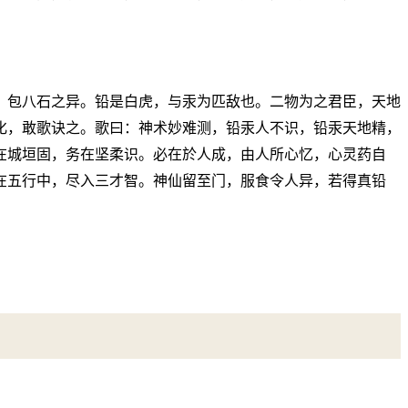
，包八石之异。铅是白虎，与汞为匹敌也。二物为之君臣，天地
化，敢歌诀之。歌曰：神术妙难测，铅汞人不识，铅汞天地精，
在城垣固，务在坚柔识。必在於人成，由人所心忆，心灵药自
在五行中，尽入三才智。神仙留至门，服食令人异，若得真铅