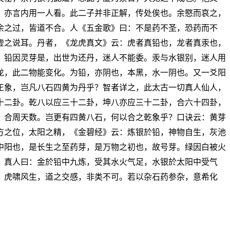
，亦言内用一人看。此二子并非正解，传处俟也。余愍而哀之，
余之过，皆道不合。人《五金歌》曰：不是药不圣，恐药而不
虚之说耳。丹者，《龙虎真文》云：虎者真铅也，龙者真汞也，
，铅因灵芽是，出世为还丹，迷人不能委。汞与水银别，迷人用
龙，此二物能变化。为铅，亦阴也，本黑，水一阴也。又一爻阳
正象，岂凡八石四黄为丹乎？智者详之，此太古一切真人仙人，
十二卦。乾八以应三十二卦，坤八亦应三十二卦，合六十四卦，
，合周天数。岂更有四黄八石，何以合之乾象乎？口诀云：黄芽
方之位，太阳之精，《金碧经》云：炼银於铅，神物自生，灰池
中阳也，是长生之至药芽，是万物之初也，故号芽。绿因白被火
？真人曰：金於铅中九炼，受其水火气足，水银於太阳中受气
，虎啸风生，道之交感，非类不可。若以杂石药参杂，意希化