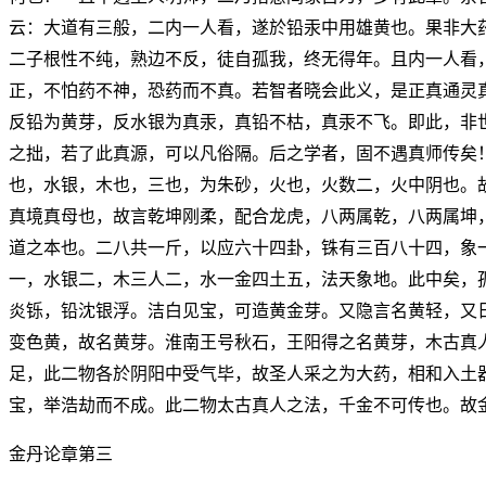
云：大道有三般，二内一人看，遂於铅汞中用雄黄也。果非大
二子根性不纯，熟边不反，徒自孤我，终无得年。且内一人看
正，不怕药不神，恐药而不真。若智者晓会此义，是正真通灵
反铅为黄芽，反水银为真汞，真铅不枯，真汞不飞。即此，非
之拙，若了此真源，可以凡俗隔。后之学者，固不遇真师传矣
也，水银，木也，三也，为朱砂，火也，火数二，火中阴也。
真境真母也，故言乾坤刚柔，配合龙虎，八两属乾，八两属坤
道之本也。二八共一斤，以应六十四卦，铢有三百八十四，象
一，水银二，木三人二，水一金四土五，法天象地。此中矣，
炎铄，铅沈银浮。洁白见宝，可造黄金芽。又隐言名黄轻，又
变色黄，故名黄芽。淮南王号秋石，王阳得之名黄芽，木古真
足，此二物各於阴阳中受气毕，故圣人采之为大药，相和入土
宝，举浩劫而不成。此二物太古真人之法，千金不可传也。故
金丹论章第三