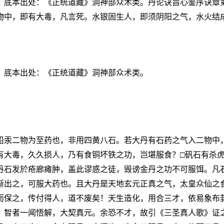
。底本出处：《正统道藏》洞神部众术类。丹论诀旨心鉴序诀章
物中，即有大毒，凡言死。水银固生人，即须阴阳之气，水火结
。底本出处：《正统道藏》洞神部众术类。
铅汞二物为至药也，非用四黄八石。若大丹有石药之气入二物中
有大毒，久久损人，乃有食铜坏铁之功，岂堪服食？□矾石有杀
丹石发於疮廊瘫肿，盖此谬惑之徒，毁谤金丹之功不可服饵。凡
渐出之，可服大药也。且大丹是天地玄元正真之气，太皇众仙之
而保之，传付得人，道不废矣！天生造化，用合三才，依易象布
，智者一闻悟解，大契真元。余恐不才，故引《三圣真人歌》证