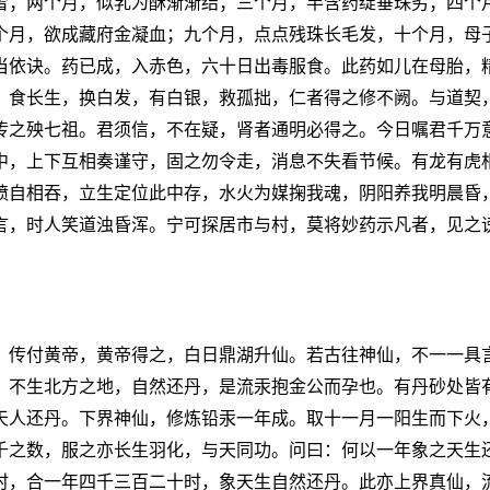
雪；两个月，似乳为酥渐渐结；三个月，半含药绽垂珠劣；四个
个月，欲成藏府金凝血；九个月，点点残珠长毛发，十个月，母
当依诀。药已成，入赤色，六十日出毒服食。此药如儿在母胎，
。食长生，换白发，有白银，救孤拙，仁者得之修不阙。与道契
传之殃七祖。君须信，不在疑，肾者通明必得之。今日嘱君千万
中，上下互相奏谨守，固之勿令走，消息不失看节候。有龙有虎
喷自相吞，立生定位此中存，水火为媒掬我魂，阴阳养我明晨昏
言，时人笑道浊昏浑。宁可探居市与村，莫将妙药示凡者，见之
，传付黄帝，黄帝得之，白日鼎湖升仙。若古往神仙，不一一具
，不生北方之地，自然还丹，是流汞抱金公而孕也。有丹砂处皆
天人还丹。下界神仙，修炼铅汞一年成。取十一月一阳生而下火
千之数，服之亦长生羽化，与天同功。问曰：何以一年象之天生
时，合一年四千三百二十时，象天生自然还丹。此亦上界真仙，