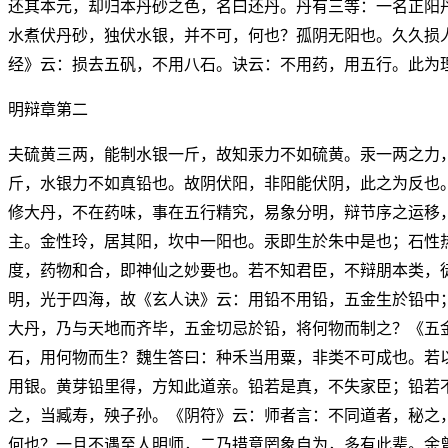
还其本元，却归本丹砂之色，名曰还丹。丹有三等：一名正阳
水煮伏丹砂，独伏水银，并不可，何也？孤阴无阳也。久久损
经》云：损去五矾，不用八石。诀云：不用药，用五行。此为
明辩章第二
夫硫黄三两，能制水银一斤，故知汞力不如硫黄。汞一两之力
斤，水银力不如真铅也。故阴伏阳，非阳能伏阴，此之为反也
修大丹，不在药味，事在五行精究，易象分明，辩节序之运移
主。金性玲，居其阳，坎中一阳也。汞即生於朱中是也；石性
度，药物和合，即神仙之妙要也。若不知君臣，不辩朋本类，
明，光于四海，故《玄人诀》云：用铅不用铅，五金生於铅中
大丹，乃与天地而齐毕，五金切忌於铅，将何物而制之？《五
石，用何物而生？魏生答曰：种禾当用粟，非类不可成也。若
用银。黄芽铅里得，方知此道亲。铅若是真，不失家臣；铅若
之，当臧寿，殃子孙。《阴符》云：师者言：不同道者，秘之
何也？一且不遇至人明师，二乃措意罔象自为，多有此辈。余