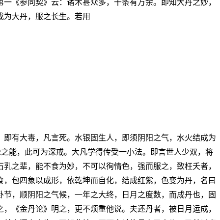
第一《参同契》云：诸术甚众多，千条有万余。即知大丹之妙，
成为大丹，服之长生。若用
，即有大毒，凡言死。水银固生人，即须阴阳之气，水火结成为
虎之能，此可为深戒。大凡学得传受一小法。即言世人少双，将
石乳之辈，能不食为妙，不可以徇情色，强而服之，致枉夭者，
食，包四象以成形，依乾坤而自化，结成红紫，色变为丹，名曰
卦节，顺阴阳之气候，一年之大终，日月之度数，而成丹也，固
之，《金丹论》明之，更不烦重他说。夫还丹者，被日月运成，