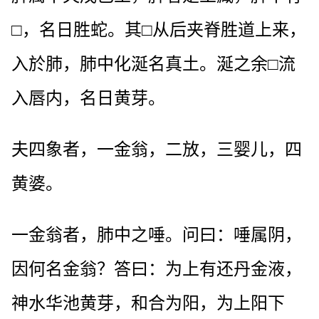
□，名日胜蛇。其□从后夹脊胜道上来，
入於肺，肺中化涎名真土。涎之余□流
入唇内，名日黄芽。
夫四象者，一金翁，二放，三婴儿，四
黄婆。
一金翁者，肺中之唾。问曰：唾属阴，
因何名金翁？答曰：为上有还丹金液，
神水华池黄芽，和合为阳，为上阳下