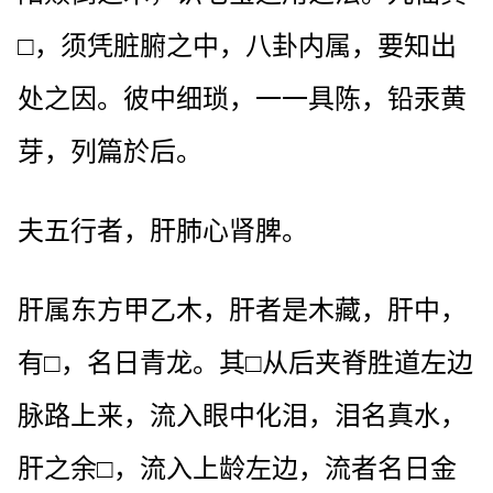
□，须凭脏腑之中，八卦内属，要知出
处之因。彼中细琐，一一具陈，铅汞黄
芽，列篇於后。
夫五行者，肝肺心肾脾。
肝属东方甲乙木，肝者是木藏，肝中，
有□，名日青龙。其□从后夹脊胜道左边
脉路上来，流入眼中化泪，泪名真水，
肝之余□，流入上龄左边，流者名日金