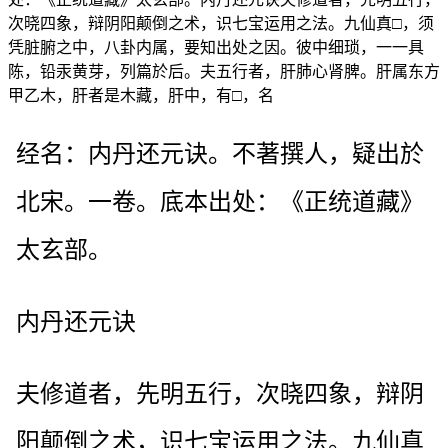
次晓四象，辩阴阳颠倒之术，识七宝运用之法。九仙真□，须
凭脏腑之中，八卦内属，要知出处之因。彼中细琐，一一具
陈，铅汞黄芽，列篇於后。夫五行者，肝肺心肾脾。肝属东方
甲乙木，肝者是木藏，肝中，有□，名
经名：内丹还元诀。不著撰人，疑出於
北宋。一卷。底本出处：《正统道藏》
太玄部。
内丹还元诀
夫修道者，先明五行，次晓四象，辩阴
阳颠倒之术，识七宝运用之法。九仙真