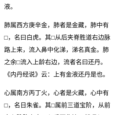
液。
肺属西方庚辛金，肺者是金藏，肺中有
□，名曰白虎。其□从后夹脊胜道右边脉
路上来，流入鼻中化涕，涕名真金。肺
之余□流入上龄右边，流者名曰还丹。
《内丹经说》云：上有金液还丹是也。
心属南方丙丁火，心者是火藏，心中有
□，名日朱雀。其□属前三道宝阶，从前