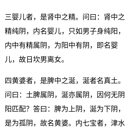
三婴儿者，是肾中之精。问曰：肾中之
精纯阴，内名婴儿，只如男子身纯阳，
内中有精属阴，为阳中有阴，即名婴
儿，故日坎男离女。
四黄婆者，是脾中之涎，涎者名真土。
问曰：土脾属阴，涎亦属阴，因何无阴
阳匹配？答曰：脾为上阴，涎为下阴，
是为孤阴，故名黄婆。内七宝者，津水