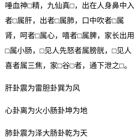
唾血神□精，九仙真□，出在人身鼻中入
者□属肝，出者□属肺，口中吹者□属
肾，呵者□属心，嘻者□属脾，家长出用
□属小肠，□见人先怒者属膀胱，□见人
喜者属三焦，家□谷□者，通下泄之□。
肝卦震为雷胆卦巽为风
心卦离为火小肠卦坤为地
肺卦震为泽大肠卦乾为天