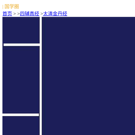
| 国学圈
首页
> >
四辅真经
>
太清金丹经