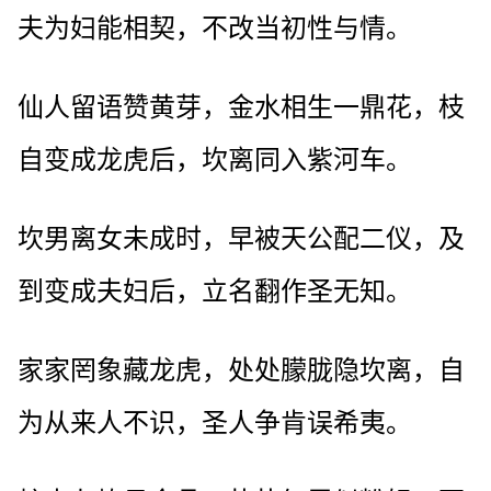
夫为妇能相契，不改当初性与情。
仙人留语赞黄芽，金水相生一鼎花，枝
自变成龙虎后，坎离同入紫河车。
坎男离女未成时，早被天公配二仪，及
到变成夫妇后，立名翻作圣无知。
家家罔象藏龙虎，处处朦胧隐坎离，自
为从来人不识，圣人争肯误希夷。