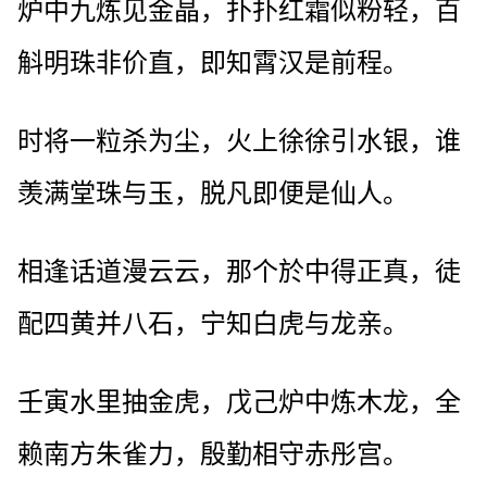
炉中九炼见金晶，扑扑红霜似粉轻，百
斛明珠非价直，即知霄汉是前程。
时将一粒杀为尘，火上徐徐引水银，谁
羡满堂珠与玉，脱凡即便是仙人。
相逢话道漫云云，那个於中得正真，徒
配四黄并八石，宁知白虎与龙亲。
壬寅水里抽金虎，戊己炉中炼木龙，全
赖南方朱雀力，殷勤相守赤彤宫。