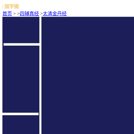
| 国学圈
首页
> >
四辅真经
>
太清金丹经