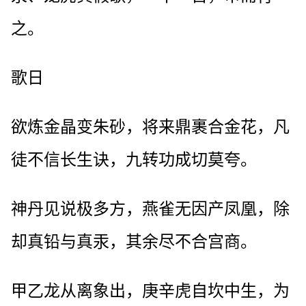
之。
歌日
欲炼金晶变朱砂，将来鼎裹合金花，凡
徒不信长生诀，九转功成切莫夸。
神丹见说极多方，燕雀无因产凤凰，除
却真铅与真汞，其余尽不合宫商。
甲乙龙从离象出，庚辛虎自坎中生，为