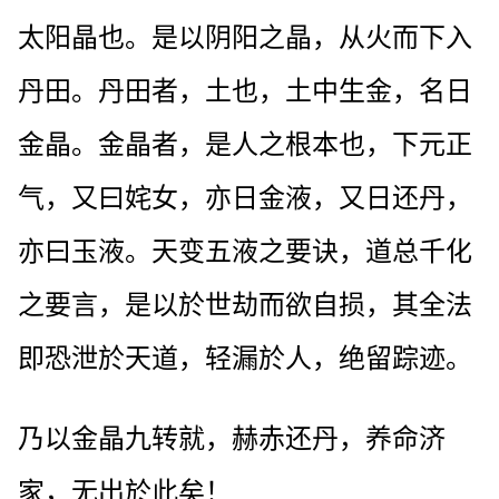
太阳晶也。是以阴阳之晶，从火而下入
丹田。丹田者，土也，土中生金，名日
金晶。金晶者，是人之根本也，下元正
气，又曰姹女，亦日金液，又日还丹，
亦曰玉液。天变五液之要诀，道总千化
之要言，是以於世劫而欲自损，其全法
即恐泄於天道，轻漏於人，绝留踪迹。
乃以金晶九转就，赫赤还丹，养命济
家，无出於此矣！