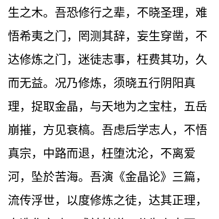
生之木。吾恐修行之辈，不晓圣理，难
悟希夷之门，罔测其辞，妄生穿凿，不
达修炼之门，迷徒志事，枉费其功，久
而无益。况乃修炼，须晓五行阴阳真
理，捉取金晶，与天地为之宝柱，五岳
崩摧，方见衰槁。吾虑后学志人，不悟
真宗，中路而退，枉堕沈沦，不离爱
河，坠於苦海。吾演《金晶论》三篇，
流传浮世，以度修炼之徒，达其正理，