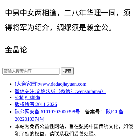
中男中女两相逢，二八年华理一同，须
得将军为绍介，绸缪须是赖金公。
金晶论
搜索
[大道家园]:www.dadaojiayuan.com
微信关注:文始法脉（微信号:wenshifamai）
\/:ddjy_zhida
版权所有:2011-
2026
陕公网安备 61019702000398号
备案号：
陕ICP备
2022010374号
本站为免费公益性网站，旨在弘扬中国传统文化，如侵
犯了您的权益，请联系我们妥善处理。