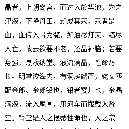
晶者，上朝离宫，而过入於华池，为之
津液，下降丹田，却成其汞。汞者是
血，血传入骨为髓，如油尽灯灭，髓尽
人亡。故云欲要不老，还晶补脑；若要
身强，烹液纳堂。液流满晶，性命乃
长。明堂欲海内，有洞房端严，姹女匹
配金郎。金郎铅也，铅者婴儿也，金晶
满液，流入尾闾，用河车而搬载入肾
堂。肾堂是人之根蒂性命也，人之宗