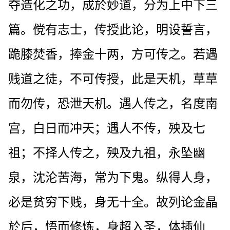
夺造化之功，成於妙道，分为上中下三
篇。傥有志士，传授此论，明设誓言，
跪膝焚香，捧金十两，方可传之。若遇
贱道之徒，不可传授，此是天机，草草
而勿传，恐泄天机。遇人传之，名度南
宫，白日而冲天；遇人不传，殃及七
祖；不择人传之，殃及九祖，永坠幽
泉，沈沦苦海，常为下鬼。纵得人身，
必是贫穷下贱，身无十全。故列论金晶
於后，悟而修炼，身超入圣，体插仙