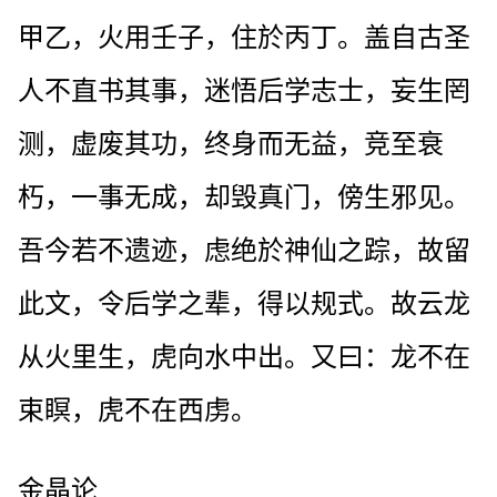
甲乙，火用壬子，住於丙丁。盖自古圣
人不直书其事，迷悟后学志士，妄生罔
测，虚废其功，终身而无益，竞至衰
朽，一事无成，却毁真门，傍生邪见。
吾今若不遗迹，虑绝於神仙之踪，故留
此文，令后学之辈，得以规式。故云龙
从火里生，虎向水中出。又曰：龙不在
束瞑，虎不在西虏。
金晶论