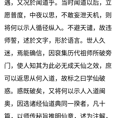
遇，又况於闻道乎。当时闻道以后，立
愿普度，中夜以思，不敢妄泄天机，则
将何以示人循径纵入。不避天谴，故违
师誓，述於文字，形於语言。世人久
迷，焉能确信，因裒集历代祖师所破旁
门，使人知其为此必无成天仙之效，庶
可以返思从何入道，故标之曰学仙破
惑。惑既破矣，又将何以示人入道闽
奥，因选诸经仙道典同一揆者，凡十
篇，以师传秘旨推明仙意，述为注解，