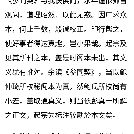
《参同契》与我诀俱同，永年谨依师旨
观阅，道理昭然，以此无惑。因广求众
本，何止千数，殷诚校正。印行帮之，
使好事者得达真趣，岂小果哉。起宗及
见其所刊之本，盖是时阁本未出，其文
义犹有讹舛。余读《参同契》，当以鲍
仲琦所校秘阁本为真。然鲍氏所校尚有
小差，盖取通真义，则当依彭真一所解
之正文，起宗为标注较勘於本文矣。