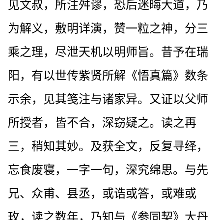
见文叔，所注舛谬，恐后迷晦大道，乃
为解义，敷明详演，赞一粒之神，分三
乘之理，尽泄天机以明师旨。昔予在瑞
阳，有以世传紫贤所解《悟真篇》数条
示余，见其笺注与诸家异。又证以父师
所授者，皆不合，深窃疑之。读之再
三，稍知其妙。及获全文，反复寻绎，
忘食废寝，一字一句，深究绵思。与先
兄、众甫、县丞，或诰或答，或难或
玫，读之数年，乃知与《参同契》大丹