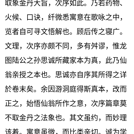
取象金丹大旨，次序如此。乃若药物、
火候、口诀，纤微悉寓意在歌咏之中，
览者自可寻文悟解也。顾后传之寝广。
文理，次序亦颇不同，多有舛谬，惟龙
图陆公之孙思诚所藏家本为真，此乃仙
翁亲授之本也。思诚亦自序其所得之详
於卷末矣。余因游洞庭得斯真本，改而
正之，始悟仙翁所作之意，次序篇章莫
不取金丹之法象也。其文虽约，而妙理
该着。寓意虽微，而比类亲切。诚为学