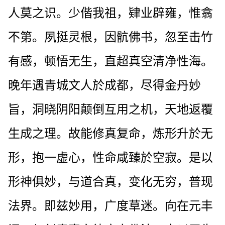
人莫之识。少偕我祖，肄业辟雍，惟翕
不第。夙挺灵根，因骯佛书，忽至击竹
有感，顿悟无生，直超真空清净性海。
晚年遇青城文人於成都，尽得金丹妙
旨，洞晓阴阳颠倒互用之机，天地返覆
生成之理。故能修真复命，炼形升於无
形，抱一虚心，性命咸臻於空寂。是以
形神俱妙，与道合真，变化无穷，普现
法界。即兹妙用，广度草迷。向在元丰