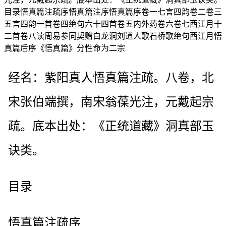
目录悟真篇注疏序悟真篇注序悟真篇序卷一七言四韵卷二卷三
五言四韵一首卷四绝句六十四首卷五内外药卷六卷七西江月十
二首卷八读周易参同契赠白龙洞刘道人歌石桥歌绝句西江月悟
真篇后序《悟真篇》分性命为二宗
经名：紫阳真人悟真篇注疏。八卷，北
宋张伯端撰，南宋翁葆光注，元戴起宗
疏。底本出处：《正统道藏》洞真部玉
诀类。
目录
悟真篇注疏序