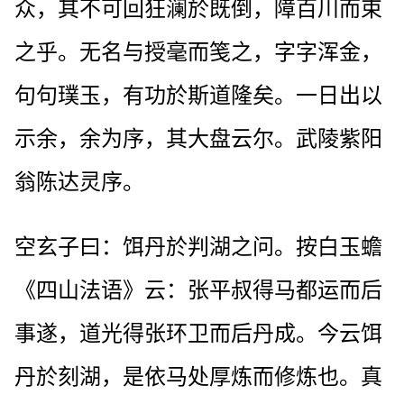
众，其不可回狂澜於既倒，障百川而束
之乎。无名与授毫而笺之，字字浑金，
句句璞玉，有功於斯道隆矣。一日出以
示余，余为序，其大盘云尔。武陵紫阳
翁陈达灵序。
空玄子曰：饵丹於判湖之问。按白玉蟾
《四山法语》云：张平叔得马都运而后
事遂，道光得张环卫而后丹成。今云饵
丹於刻湖，是依马处厚炼而修炼也。真