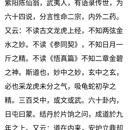
紫阳陈仙翁，武夷人，有语录传世，为
六十四说，分言性命二宗，内外二药。
又云：不读古文龙虎上经，不知两弦金
水之妙。不读《参同契》，不知日月一
斤之精。不读《悟真篇》不知二章金碧
之神。斯道也，妙中之妙，玄中之玄，
必也采龙虎未分之气，吸龟蛇初孕之
精。三百爻中，或文或武。六十卦内，
日屯曰蒙。结丹於片饷之问，成道於九
年之上。又云：道在内来，安炉立鼎却