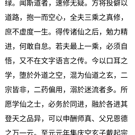
绿。闻斯道者，速修无疑。方将投僻以
道路，抱一而空心，全夫三乘之真修，
庶不虚度一生。得传诸仙之后，勉力精
进，何敢自怠。若夫最上一乘，必须自
悟，又不在文字语言之传。今以口耳之
学，堕於外道之空，混为仙道之玄，二
宗皆非，二药偏用，溺於迷流者多。所
愿学仙之士，必务於同进，融於各进其
登天之品异，可以申酬师真、父兄恩德
之万一云。至元元年集庆空玄子戴起宗