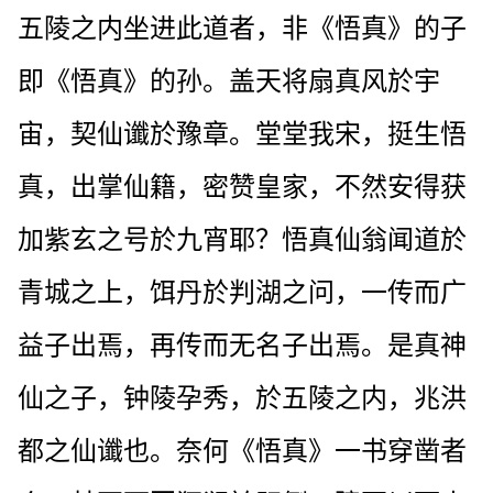
五陵之内坐进此道者，非《悟真》的子
即《悟真》的孙。盖天将扇真风於宇
宙，契仙谶於豫章。堂堂我宋，挺生悟
真，出掌仙籍，密赞皇家，不然安得获
加紫玄之号於九宵耶？悟真仙翁闻道於
青城之上，饵丹於判湖之问，一传而广
益子出焉，再传而无名子出焉。是真神
仙之子，钟陵孕秀，於五陵之内，兆洪
都之仙谶也。奈何《悟真》一书穿凿者