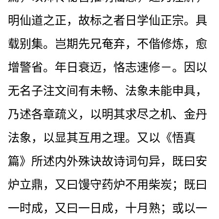
明仙道之正，故标之者日学仙正宗。具
载别集。岂期先兄奄弃，不偕修炼，愈
增警省。年日衰迈，恪志速修－。因以
无名子注文间有未畅、法象未能申具，
乃述各章疏义，以明其求尽之机、金丹
法象，以显其互用之理。又以《悟真
篇》所述内外殊诀故诗词句异，既曰安
炉立鼎，又曰馒守药炉不用柴炭；既曰
一时成，又曰一日成，十月熟；或以一