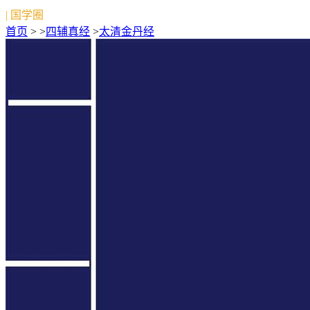
| 国学圈
首页
> >
四辅真经
>
太清金丹经