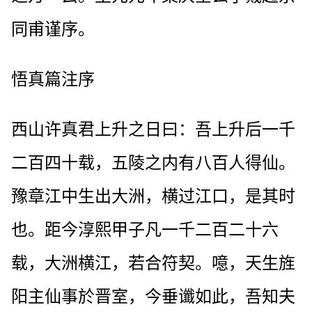
同甫谨序。
悟真篇注序
西山许真君上升之日曰：吾上升后一千
二百四十载，五陵之内有八百人得仙。
豫章江中生出大洲，横过江口，是其时
也。距今淳熙甲子凡一千二百二十六
载，大洲横江，若合符契。噫，天生旌
阳主仙事於晋室，今垂谶如此，吾知夫