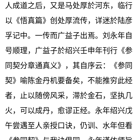
人成道之后，又是马处厚於河东，临行
以《悟真篇》创处厚流传，详迷於陆彦
孚记中。一传而广益子出焉。刘永年自
号顺理，广益子於绍兴壬申年刊行《参
同契分章通真义》，其自序云：《参同
契》喻陈金丹机要备矣，不能推穷此经
者，止以随傍风采，滞於金石，坚执几
火，可以成丹，愈谬正经。永年绍兴戊
午尝遇至人亲授口诀，仍训、水年但看