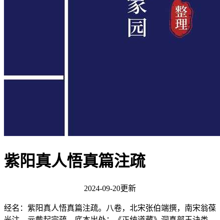
紫阳真人悟真篇注疏
2024-09-20更新
经名：紫阳真人悟真篇注疏。八卷，北宋张伯端撰，南宋翁葆
光注，元戴起宗疏。底本出处：《正统道藏》洞真部玉诀类。