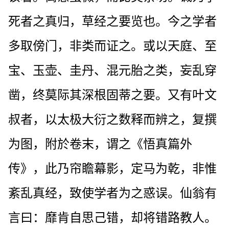
死者之真归，草经之要览也。今之学者
多取傍门，非类而证之。或以天庭、至
宝、玉壶、圭丹、混元胎之类，妄乱穿
凿，终莫际其深根固蒂之要。又有叶文
叔者，以太极大衍之数释而辨之，复撰
为图，附於卷末，谓之《悟真篇外
传》，此乃帘瞻幕影，定马为乾，非惟
紊乱真经，致使学者为之惑误。仙翁有
言曰：靡肯自思己错，却将错路教人。