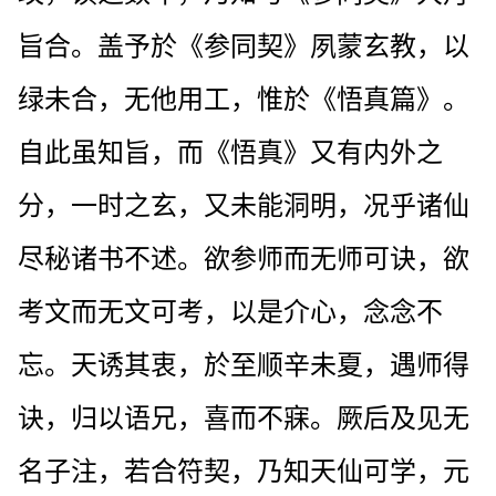
旨合。盖予於《参同契》夙蒙玄教，以
绿未合，无他用工，惟於《悟真篇》。
自此虽知旨，而《悟真》又有内外之
分，一时之玄，又未能洞明，况乎诸仙
尽秘诸书不述。欲参师而无师可诀，欲
考文而无文可考，以是介心，念念不
忘。天诱其衷，於至顺辛未夏，遇师得
诀，归以语兄，喜而不寐。厥后及见无
名子注，若合符契，乃知天仙可学，元