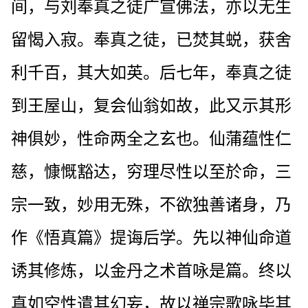
间，与刘奉真之徒广宣佛法，亦以无生
留愒入寂。奉真之徒，已焚其蜕，获舍
利千百，其大如英。后七年，奉真之徒
到王屋山，复会仙翁如故，此又示其形
神俱妙，性命两全之玄也。仙蒲蕴性仁
慈，慷慨豁达，穷理尽性以至於命，三
宗一致，妙用无殊，不欲独善诸身，乃
作《悟真篇》提诲后学。先以神仙命道
诱其修炼，以金丹之术首咏是篇。终以
真如空性遣其幻妄，故以禅宗歌咏毕其