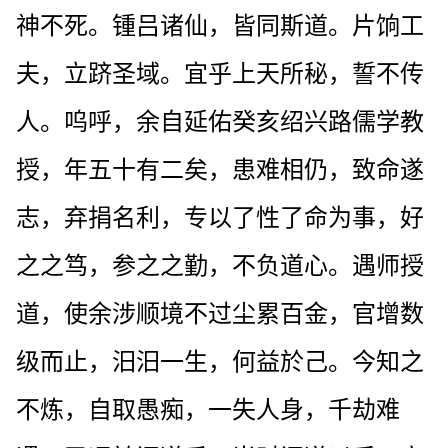
神不死。锺吕诸仙，皆同斯道。片饷工
夫，立跻圣域。宜乎上天所秘，誓不传
人。呜呼，余自延佑癸亥绍兴路儒学教
授，年五十有二矣，患难相仍，致命遂
志，弃捐名利，专以了性了命为事，好
之之笃，参之之勤，不负道心。遇师授
道，使余涉顺境不过尘累百金，官增数
级而止，汨汨一生，何益於己。今知之
不炼，自取愚痴，一失人身，千劫难