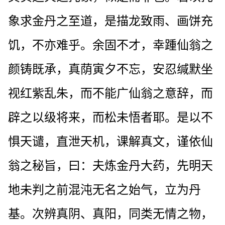
象求金丹之至道，是描龙致雨、画饼充
饥，不亦难乎。余固不才，幸踵仙翁之
颜铸既承，真荫寅夕不忘，安忍缄默坐
视红紫乱朱，而不能广仙翁之意辞，而
辟之以级将来，而松未悟者耶。是以不
惧天谴，直泄天机，课解真文，谨依仙
翁之秘旨，曰：夫炼金丹大药，先明天
地未判之前混沌无名之始气，立为丹
基。次辨真阴、真阳，同类无情之物，