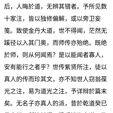
后，人晦於道，无辨其错者。予所见数
十家注，皆以独修偏解，或以旁卫妄
笺。致使金丹大道，世不得闻，茫然无
蹊径以入其门奥，而师传亦殆绝。既绝
於师，则从何闻焉？是以能闻者寡人，
安有能行之者乎？世传紫贤所注，徒以
真人的传而珍其文，亦不知世人窃翁葆
光之注，易为道光之注，予详辩於篇末
矣。无名子亦真人的派，昔於乾道癸已