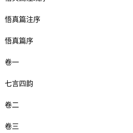
悟真篇注序
悟真篇序
卷一
七言四韵
卷二
卷三