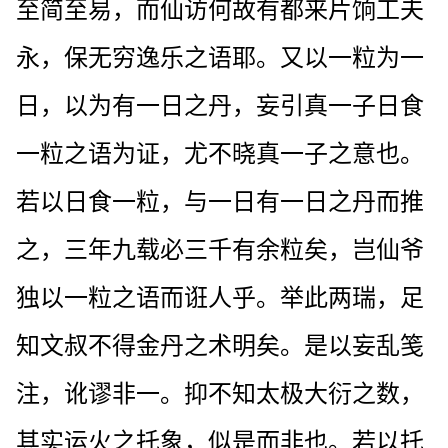
至简至易，而仙访何故有都来片饷工夫
永，保无穷逸乐之语耶。又以一粒为一
日，以为有一日之丹，妄引真一子日食
一粒之语为证，尤不晓真一子之意也。
若以日食一粒，与一日有一日之丹而推
之，三年九载必三千有余粒矣，岂仙爷
独以一粒之语而诳人乎。举此两瑞，足
知文叔不得金丹之术明矣。是以妄乱笺
注，讹谬非一。抑不知太极大衍之数，
其实运火之托象，似是而非也。若以托