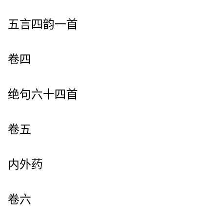
五言四韵一首
卷四
绝句六十四首
卷五
内外药
卷六