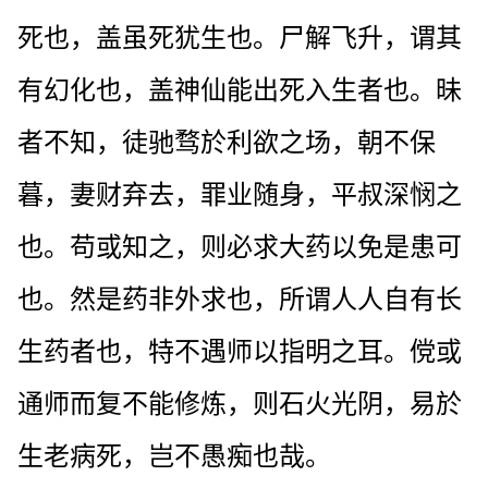
死也，盖虽死犹生也。尸解飞升，谓其
有幻化也，盖神仙能出死入生者也。昧
者不知，徒驰骛於利欲之场，朝不保
暮，妻财弃去，罪业随身，平叔深悯之
也。苟或知之，则必求大药以免是患可
也。然是药非外求也，所谓人人自有长
生药者也，特不遇师以指明之耳。傥或
通师而复不能修炼，则石火光阴，易於
生老病死，岂不愚痴也哉。