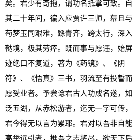
矣。君少有奇抱，谓功名抵掌可致。自
其二十年间，徧入应贾许三师，幕且与
苟梦玉同艰难，繇青齐，跨太行，深入
鞑境，极其劳瘁。既而事与愿违，始屏
迹绝口不复道，著为《药镜》、《阴
符》、《悟真》三书，羽流至有投誓而
愿受业者。予尝谂君古人功成名遂，如
泛五湖，从赤松游者，迄无一字可传，
君今得无以言为累耶。君对以吾非自能
高举远引者，推吾之志将尽，欲天下后