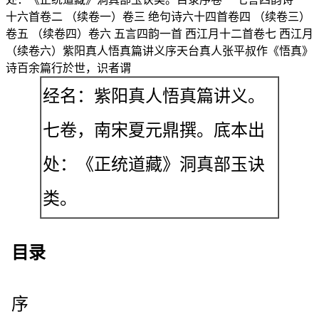
十六首卷二 （续卷一）卷三 绝句诗六十四首卷四 （续卷三）
卷五 （续卷四）卷六 五言四韵一首 西江月十二首卷七 西江月
（续卷六）紫阳真人悟真篇讲义序天台真人张平叔作《悟真》
诗百余篇行於世，识者谓
经名：紫阳真人悟真篇讲义。
七卷，南宋夏元鼎撰。底本出
处：《正统道藏》洞真部玉诀
类。
目录
序