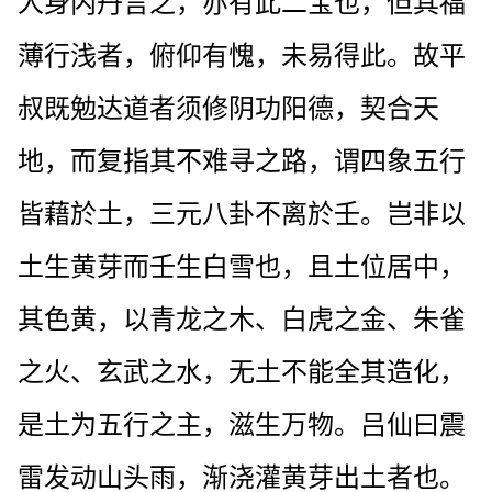
人身内丹言之，亦有此二宝也，但其福
薄行浅者，俯仰有愧，未易得此。故平
叔既勉达道者须修阴功阳德，契合天
地，而复指其不难寻之路，谓四象五行
皆藉於土，三元八卦不离於壬。岂非以
土生黄芽而壬生白雪也，且土位居中，
其色黄，以青龙之木、白虎之金、朱雀
之火、玄武之水，无土不能全其造化，
是土为五行之主，滋生万物。吕仙曰震
雷发动山头雨，渐浇灌黄芽出土者也。