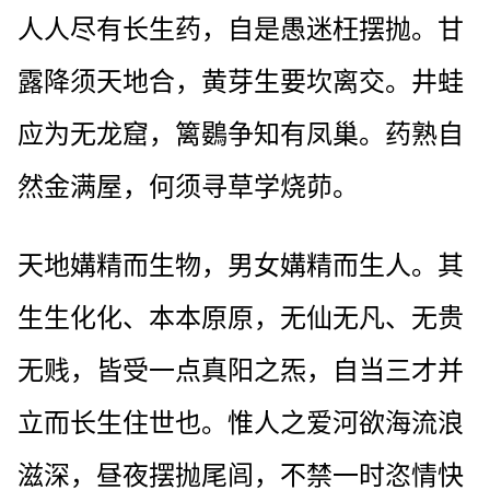
人人尽有长生药，自是愚迷枉摆抛。甘
露降须天地合，黄芽生要坎离交。井蛙
应为无龙窟，篱鷃争知有凤巢。药熟自
然金满屋，何须寻草学烧茆。
天地媾精而生物，男女媾精而生人。其
生生化化、本本原原，无仙无凡、无贵
无贱，皆受一点真阳之炁，自当三才并
立而长生住世也。惟人之爱河欲海流浪
滋深，昼夜摆抛尾闾，不禁一时恣情快