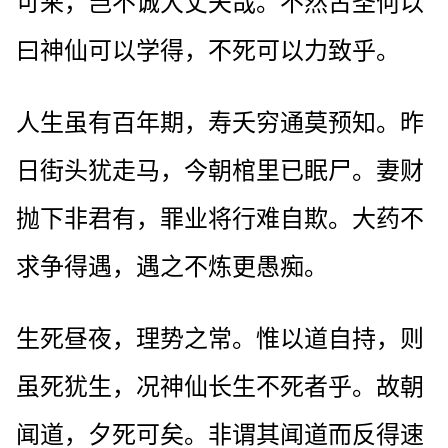
可来，岂不诚大丈夫哉。不然古圣何以
曰神仙可以学得，不死可以力致乎。
人生虽有百年期，寿夭穷通莫预知。昨
日街头犹走马，今朝棺里已眠尸。妻财
抛下非君有，罪业将行难自欺。大药不
求争得遇，遇之不炼更愚痴。
生死昼夜，理势之常。惟以道自持，则
虽死犹生，况神仙长生不死者乎。故朝
闻道，夕死可矣。非谓其闻道而反得速