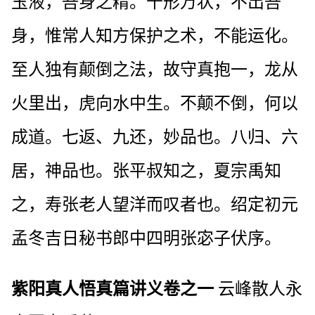
玉液，吾身之精。千形万状，不出吾
身，惟常人知方保护之术，不能运化。
至人独有颠倒之法，故守真抱一，龙从
火里出，虎向水中生。不颠不倒，何以
成道。七返、九还，妙品也。八归、六
居，神品也。张平叔知之，夏宗禹知
之，寿张老人望洋而叹者也。绍定初元
孟冬吉日秘书郎中四明张宓子伏序。
紫阳真人悟真篇讲义卷之一
云峰散人永