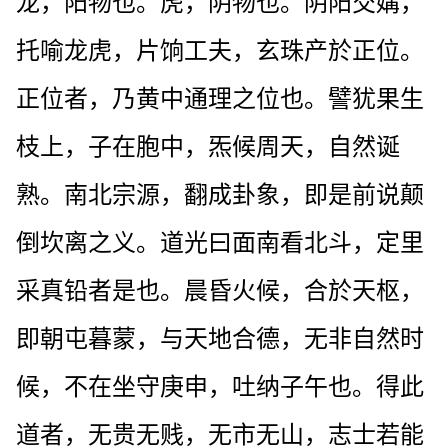
龙，阳物也。虎，阴物也。阴阳交媾，
托喻龙虎，片饷工夫，玄珠产於正位。
正位者，乃黄中通理之位也。譬犹果生
枝上，子在胞中，炁候周天，自然诞
熟。南北宗源，翻成卦象，即是前说颠
倒坎离之义。道光曰面南看北斗，定里
采真铅者是也。晨昏火候，合於天枢，
即朝屯暮蒙，与天地合德，无非自然时
候，不在坐守庚申，吐纳子午也。得此
道者，无贵无贱，无市无山，志士若能