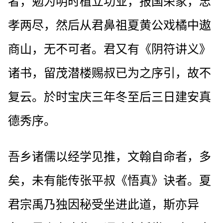
者，勉为明时植立功业，报国荣家，忠
孝两尽，然后从君鼻祖夏黄公戏橘中遨
商山，无不可者。君又有《阴符讲义》
诸书，留茂潜楼赐叔已为之序引，故不
复云。於时宝庆三年冬至后三日建安真
德秀序。
吾乡诸儒以经学见推，文翰自命者，多
矣，未有能传张平叔《悟真》诀者。夏
君宗禹乃独因秘受坐进此道，斯亦异