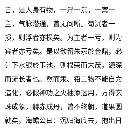
言，是人身有物，一浮一沉，一宾一
主，气脉潜通，曾无间断。苟沉者一
损，则浮者亦损矣。为主者一亏，则为
宾者亦亏矣。是以欲留朱汞於金鼎，必
先下水银於玉池，则根荣而末茂，源深
而流长者也。然而汞、铅二物不能自为
造化，必假神功之火抽添运用，方得玄
珠成象，赫赤成丹，曾不终朝，道果圆
就矣。海蟾公曰：沉归海底去，抱出日