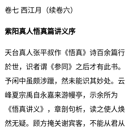
卷七 西江月（续卷六）
紫阳真人悟真篇讲义序
天台真人张平叔作《悟真》诗百余篇行
於世，识者谓《参同》之后才有此书。
予闲中虽颇涉躐，然未能识其妙处。云
峰夏宗禹自永嘉来游幔亭，示余所为
《悟真讲义》，章剖句析，读之使人焕
然无疑。顾方掩关谢宾客，不能从君从