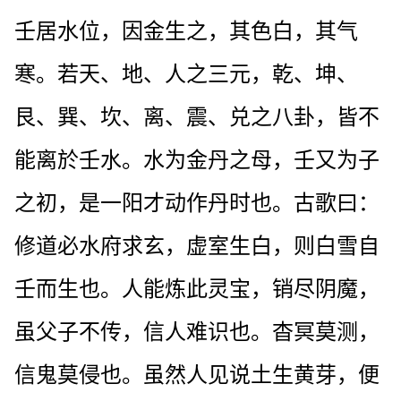
壬居水位，因金生之，其色白，其气
寒。若天、地、人之三元，乾、坤、
艮、巽、坎、离、震、兑之八卦，皆不
能离於壬水。水为金丹之母，壬又为子
之初，是一阳才动作丹时也。古歌曰：
修道必水府求玄，虚室生白，则白雪自
壬而生也。人能炼此灵宝，销尽阴魔，
虽父子不传，信人难识也。杳冥莫测，
信鬼莫侵也。虽然人见说土生黄芽，便