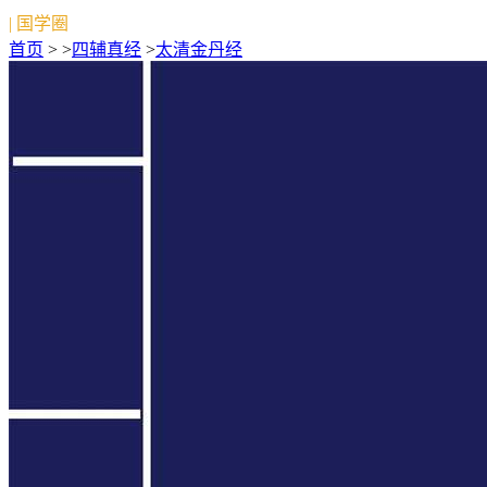
| 国学圈
首页
> >
四辅真经
>
太清金丹经