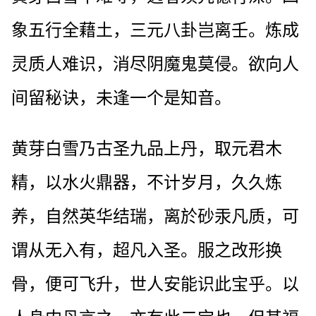
象五行全藉土，三元八卦岂离壬。炼成
灵质人难识，消尽阴魔鬼莫侵。欲向人
间留秘诀，未逢一个是知音。
黄芽白雪乃古圣九品上丹，取元君木
精，以水火鼎器，不计岁月，久久炼
养，自然英华结瑞，离於砂汞凡质，可
谓从无入有，超凡入圣。服之改形换
骨，便可飞升，世人安能识此宝乎。以