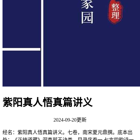
紫阳真人悟真篇讲义
2024-09-20更新
经名：紫阳真人悟真篇讲义。七卷，南宋夏元鼎撰。底本出
处：《正统道藏》洞真部玉诀类。目录序卷一 七言四韵诗一