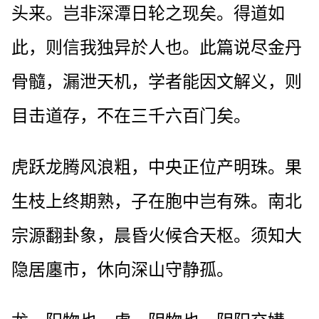
头来。岂非深潭日轮之现矣。得道如
此，则信我独异於人也。此篇说尽金丹
骨髓，漏泄天机，学者能因文解义，则
目击道存，不在三千六百门矣。
虎跃龙腾风浪粗，中央正位产明珠。果
生枝上终期熟，子在胞中岂有殊。南北
宗源翻卦象，晨昏火候合天枢。须知大
隐居廛市，休向深山守静孤。