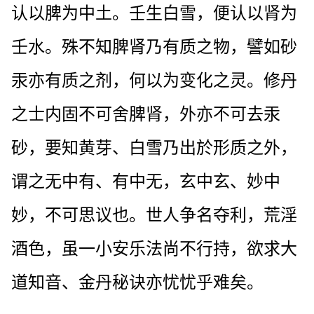
认以脾为中土。壬生白雪，便认以肾为
壬水。殊不知脾肾乃有质之物，譬如砂
汞亦有质之剂，何以为变化之灵。修丹
之士内固不可舍脾肾，外亦不可去汞
砂，要知黄芽、白雪乃出於形质之外，
谓之无中有、有中无，玄中玄、妙中
妙，不可思议也。世人争名夺利，荒淫
酒色，虽一小安乐法尚不行持，欲求大
道知音、金丹秘诀亦忧忧乎难矣。