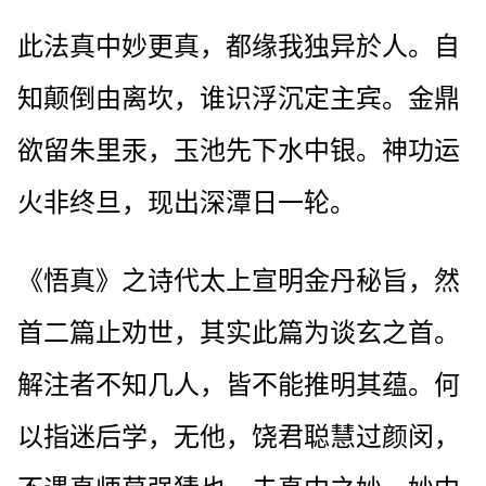
此法真中妙更真，都缘我独异於人。自
知颠倒由离坎，谁识浮沉定主宾。金鼎
欲留朱里汞，玉池先下水中银。神功运
火非终旦，现出深潭日一轮。
《悟真》之诗代太上宣明金丹秘旨，然
首二篇止劝世，其实此篇为谈玄之首。
解注者不知几人，皆不能推明其蕴。何
以指迷后学，无他，饶君聪慧过颜闵，