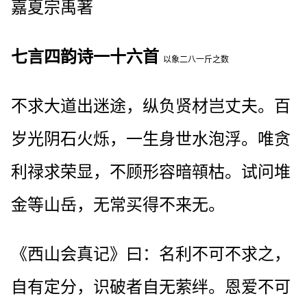
嘉夏宗禹著
七言四韵诗一十六首
以象二八一斤之数
不求大道出迷途，纵负贤材岂丈夫。百
岁光阴石火烁，一生身世水泡浮。唯贪
利禄求荣显，不顾形容暗顇枯。试问堆
金等山岳，无常买得不来无。
《西山会真记》曰：名利不可不求之，
自有定分，识破者自无萦绊。恩爱不可