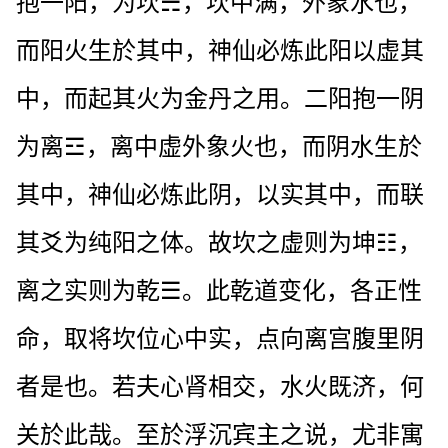
抱一阳，为坎☵，坎中满，外象水也，
而阳火生於其中，神仙必炼此阳以虚其
中，而起其火为金丹之用。二阳抱一阴
为离☲，离中虚外象火也，而阴水生於
其中，神仙必炼此阴，以实其中，而联
其爻为纯阳之体。故坎之虚则为坤☷，
离之实则为乾☰。此乾道变化，各正性
命，取将坎位心中实，点向离宫腹里阴
者是也。若夫心肾相交，水火既济，何
关於此哉。至於浮沉宾主之说，尤非寓