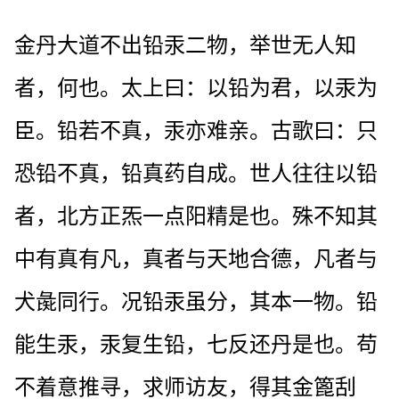
金丹大道不出铅汞二物，举世无人知
者，何也。太上曰：以铅为君，以汞为
臣。铅若不真，汞亦难亲。古歌曰：只
恐铅不真，铅真药自成。世人往往以铅
者，北方正炁一点阳精是也。殊不知其
中有真有凡，真者与天地合德，凡者与
犬彘同行。况铅汞虽分，其本一物。铅
能生汞，汞复生铅，七反还丹是也。苟
不着意推寻，求师访友，得其金篦刮