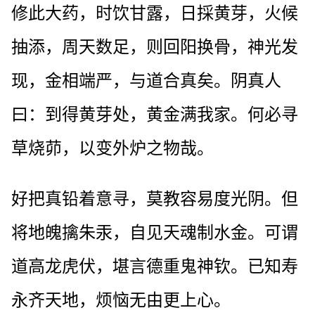
修此大药，时饮甘露，日採黄芽，火候
抽添，周天数足，则回阳换骨，神光发
现，金相端严，与道合真矣。阴真人
曰：到得黄芽处，黄金满我家。何必寻
草烧茆，以变外炉之物哉。
好把真铅着意寻，莫教容易度光阴。但
将地魄擒朱汞，自见天魂制水金。可谓
道高龙虎伏，堪言德重鬼神钦。已知寿
永齐天地，烦恼无由更上心。