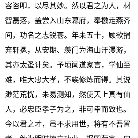
容咨叩，以尽其妙。然以君之为人，材
智磊落，盖尝入山东幕府，奉檄走燕齐
间，功名之志锐甚。年未五十，顾欲捐
弃轩冕，从安期、羡门为海山汗漫游，
其亦太蚤计矣。予顷闻道家言，学仙至
难，唯大忠大孝，不竢修炼而得。其说
渺茫荒恍，未易测知，然使天上真有仙
人，必忠臣孝子为之，非可幸而致也。
今以君之才，虽不求用世，将有不吾置