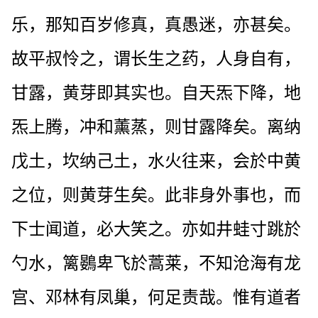
乐，那知百岁修真，真愚迷，亦甚矣。
故平叔怜之，谓长生之药，人身自有，
甘露，黄芽即其实也。自天炁下降，地
炁上腾，冲和薰蒸，则甘露降矣。离纳
戊土，坎纳己土，水火往来，会於中黄
之位，则黄芽生矣。此非身外事也，而
下士闻道，必大笑之。亦如井蛙寸跳於
勺水，篱鷃卑飞於蒿莱，不知沧海有龙
宫、邓林有凤巢，何足责哉。惟有道者