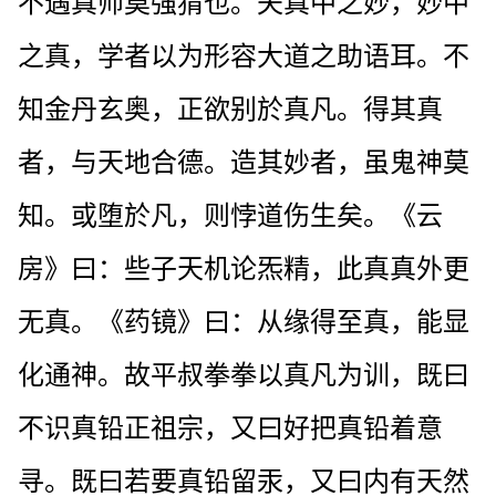
不遇真师莫强猜也。夫真中之妙，妙中
之真，学者以为形容大道之助语耳。不
知金丹玄奥，正欲别於真凡。得其真
者，与天地合德。造其妙者，虽鬼神莫
知。或堕於凡，则悖道伤生矣。《云
房》曰：些子天机论炁精，此真真外更
无真。《药镜》曰：从缘得至真，能显
化通神。故平叔拳拳以真凡为训，既曰
不识真铅正祖宗，又曰好把真铅着意
寻。既曰若要真铅留汞，又曰内有天然