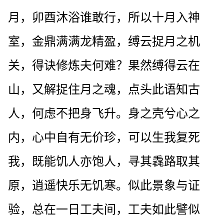
月，卯酉沐浴谁敢行，所以十月入神
室，金鼎满满龙精盈，缚云捉月之机
关，得诀修炼夫何难？果然缚得云在
山，又解捉住月之魂，点头此语知古
人，何虑不把身飞升。身之壳兮心之
内，心中自有无价珍，可以生我复死
我，既能饥人亦饱人，寻其毳路取其
原，逍遥快乐无饥寒。似此景象与证
验，总在一日工夫间，工夫如此譬似