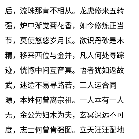
后，流珠那肯不相从。龙虎修来五转
强，炉中渐觉菊花香，如今修炼正当
节，莫使悠悠岁月长。欲识丹砂是木
精，移来西位与金并，凡人何处寻踪
迹，恍惚中间互窅冥。悟者犹如返故
武，迷途不易寻路若，三人运合同一
源，本姓何曾离宗祖。一人本有一人
无，金公为妇木为夫，玄冥深远不可
度，志士何曾肯强图。立天汪汪配地