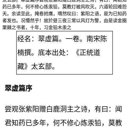
药已多年，何不修心炼汞铅，莫教灯被风吹灭，六道轮回难怨
天。余读至此，掩卷拊膺，喟然叹曰：紫阳之语，是为已知药
者发也。况懵然乎！故於昼三夜三常以风灯为警，由是读金圈
栗棘之书者，十年，习金铅木汞之
经名：翠虚篇。一卷。南宋陈
楠撰。底本出处：《正统道
藏》太玄部。
翠虚篇序
尝观张紫阳赠白鹿洞主之诗，有曰：闻
君知药已多年，何不修心炼汞铅，莫教