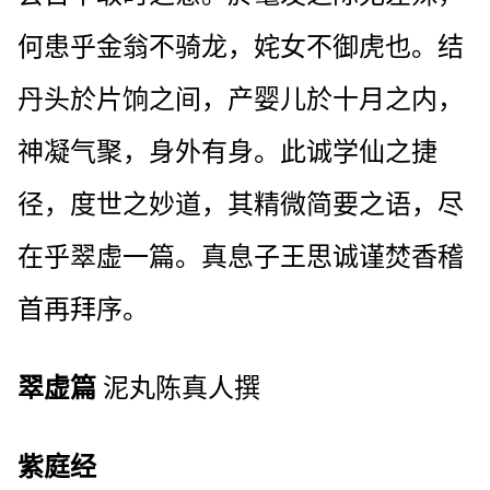
何患乎金翁不骑龙，姹女不御虎也。结
丹头於片饷之间，产婴儿於十月之内，
神凝气聚，身外有身。此诚学仙之捷
径，度世之妙道，其精微简要之语，尽
在乎翠虚一篇。真息子王思诚谨焚香稽
首再拜序。
翠虚篇
泥丸陈真人撰
紫庭经