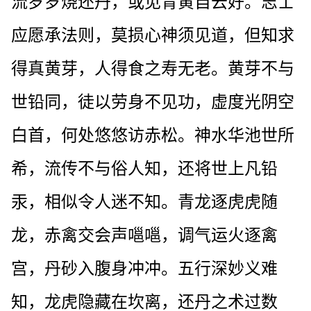
流岁岁烧还丹，或见青黄自云好。志士
应愿承法则，莫损心神须见道，但知求
得真黄芽，人得食之寿无老。黄芽不与
世铅同，徒以劳身不见功，虚度光阴空
白首，何处悠悠访赤松。神水华池世所
希，流传不与俗人知，还将世上凡铅
汞，相似令人迷不知。青龙逐虎虎随
龙，赤禽交会声嗈嗈，调气运火逐禽
宫，丹砂入腹身冲冲。五行深妙义难
知，龙虎隐藏在坎离，还丹之术过数