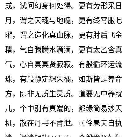
成，试问幻身何处得。更有劳形采日
月，谓之天魂与地魄，更有终宵服七
曜，谓之造化真血脉，更有肘后飞金
精，气自腾腾水滴滴，更有太乙含真
气，心自冥冥贤寂寂。有般循环运流
珠，有般静定想朱橘，如斯皆是养命
方，即非无质生灵质。道要无中养就
儿，个中别有真端的，都缘简易妙天
机，散在丹书不肯泄。可伶愚夫自执