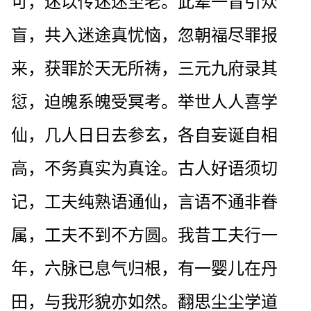
可，迷以传迷迷至老。此辈一盲引众
盲，共入迷途真忧恼，忽朝福尽罪报
来，获罪於天无所祷，三元九府录其
愆，迫魄系魄受冥考。举世人人喜学
仙，几人日日去参玄，各自妄诞自相
高，不务真实为真诠。古人好语须切
记，工夫纯熟语通仙，言语不通非眷
属，工夫不到不方圆。我昔工夫行一
年，六脉已息气归根，有一婴儿在丹
田，与我形貌亦如然。翻思尘尘学道