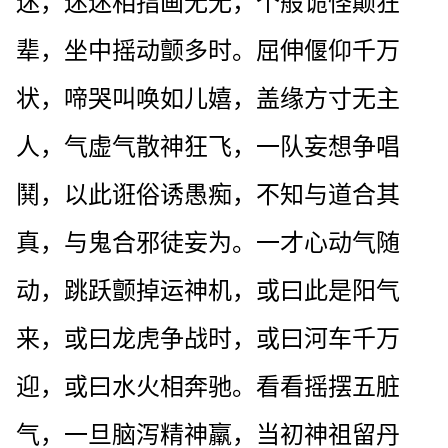
迷，迷迷相指画无无，个般诡怪颠狂
辈，坐中摇动颤多时。屈伸偃仰千万
状，啼哭叫唤如儿嬉，盖缘方寸无主
人，气虚气散神狂飞，一队妄想争唱
鬨，以此诳俗诱愚痴，不知与道合其
真，与鬼合邪徒妄为。一才心动气随
动，跳跃颤掉运神机，或曰此是阳气
来，或曰龙虎争战时，或曰河车千万
迎，或曰水火相奔驰。看看摇摆五脏
气，一旦脑泻精神羸，当初神祖留丹