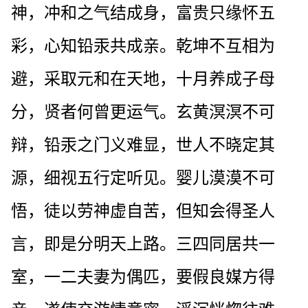
神，冲和之气结成身，富贵只缘怀五
彩，心知铅汞共成亲。乾坤不互相为
避，采取元和在天地，十月养成子母
分，贤者何曾更运气。玄黄溟溟不可
辩，铅汞之门义难显，世人不晓定其
源，细视五行定听见。婴儿漠漠不可
悟，徒以劳神虚自苦，但知会得圣人
言，即是分明天上路。三四同居共一
室，一二夫妻为偶匹，要假良媒方得