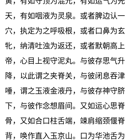
黄，有如守顶为混元，有如运气为先
天，有如咽液为灵泉。或者脾边认一
穴，执定为之呼吸根，或者口鼻为玄
牝，纳清吐浊为返还，或者默朝高上
帝，心目上视守泥丸。与彼存思气升
降，以此谓之夹脊关，与彼闭息吞津
唾，谓之玉液金液丹，与彼存神守脐
下，与彼作念想眉间。又如运心思脊
骨，又如合口柱舌端，竦肩缩颈偃脊
背，唤作直入玉京山。口为华池舌为