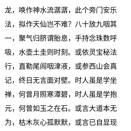
龙，唤作神水流潺潺，此个旁门安乐
法，拟作天仙岂不难？八十放九咽其
一，聚气归脐谓胎息，手持念珠数呼
吸，水壶土圭则时刻。或依灵宝秘法
行，直勒尾闾咽津液，或参西山会真
记，终日无言面对壁。时人虽是学坐
禅，何曾月照寒潭碧，时人虽是学抱
元，何曾如玉之在石。或言大道本无
为，枯木灰心孤默默，或言已自显现