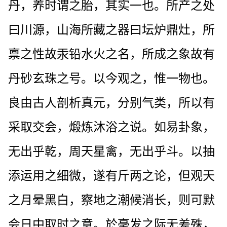
丹，养时谓之胎，其实一也。所产之处
曰川源，山海所藏之器曰坛炉鼎灶，所
禀之性故汞铅水火之名，所成之象故有
丹砂玄珠之号。以今观之，惟一物也。
良由古人剖析真元，分别气类，所以有
采取交会，煅炼沐浴之说。如易卦象，
无出乎乾，周天星禽，无出乎斗。以抽
添运用之细微，遂有斤两之论，但观天
之月晕黑白，察地之潮候消长，则可默
会日中取时之意。於毫发之际无差殊，