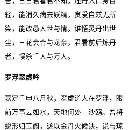
舍，日日君看君不知。还丹入口身自
轻，能消久病去妖精，贪爱自兹无所
染，能改愚人世与情。谁悟灵丹出世
尘，三花会合与龙亲，君看前后炼丹
者，悮杀千人与万人。
罗浮翠虚吟
嘉定壬申八月秋，翠虚道人在罗浮，眼
前万事去如水，天地何处一沙鸥。吾将
蜕形归玉阙，遂以金丹火候诀，说与琼