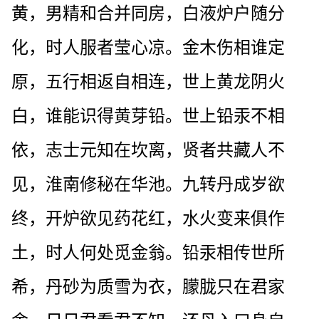
黄，男精和合并同房，白液炉户随分
化，时人服者莹心凉。金木伤相谁定
原，五行相返自相连，世上黄龙阴火
白，谁能识得黄芽铅。世上铅汞不相
依，志士元知在坎离，贤者共藏人不
见，淮南修秘在华池。九转丹成岁欲
终，开炉欲见药花红，水火变来俱作
土，时人何处觅金翁。铅汞相传世所
希，丹砂为质雪为衣，朦胧只在君家