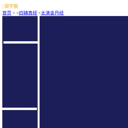
| 国学圈
首页
> >
四辅真经
>
太清金丹经