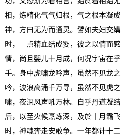
功，又恐斯为着相言，始於着相始无
相，炼精化气气归根，气之根本凝成
神，方曰无为而通灵。譬如夫妇交媾
时，一点精血结成婴，彼之以情而感
情，尚且婴儿十月成，何况宇宙在乎
手。身中虎啸龙吟声，虽然不见龙之
吟，波浪高涌千万寻，虽然不见虎之
啸，夜深风声吼万林。自乎丹道凝结
后，以至火候烹炼深，及於十月霜飞
时，神魂奔走安敢争。一年都计十二