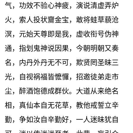
气，功效不验心神疲，演说清虚弄炉
火，索人投状齎金宝，敢将蛙草藐沧
溟，元始天尊即是我，虚收衔号伪神
通，指划鬼神说因果，今朝明朝又奏
名，内丹外丹无不可，欺贤罔圣昧三
光，自视祸福皆懡㦬，招邀徒弟走市
尘，醉酒饱德成群伙。大道从来绝名
相，真仙本自无花草，教他戒誓立辛
勤，争如汝自辛勤好，一人迷昧犹自