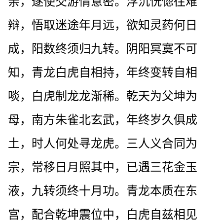
亲，遂使交游情意密。浮沉恍惚往难
辩，悟取迷途年月远，欲知灵药何日
成，阳数终须归九转。阴阳冥寞不可
知，青龙白虎自相持，年终变转自相
啖，白虎制龙龙渐稀。乾天为父坤为
母，南方朱雀北玄武，年终岁久俱成
土，时人何处寻龙虎。三人义合同为
宗，常移日月照其中，已遇三花金玉
液，九转须终十月功。青龙本质在东
宫，配合乾坤震位中，白虎自兹相见