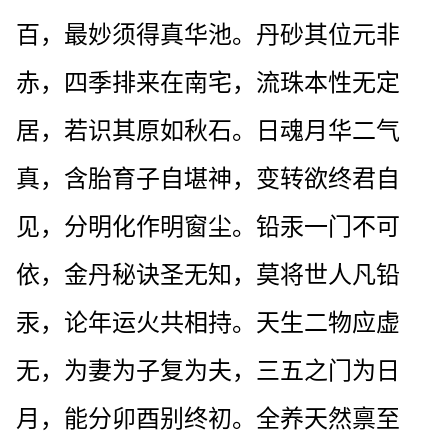
百，最妙须得真华池。丹砂其位元非
赤，四季排来在南宅，流珠本性无定
居，若识其原如秋石。日魂月华二气
真，含胎育子自堪神，变转欲终君自
见，分明化作明窗尘。铅汞一门不可
依，金丹秘诀圣无知，莫将世人凡铅
汞，论年运火共相持。天生二物应虚
无，为妻为子复为夫，三五之门为日
月，能分卯酉别终初。全养天然禀至