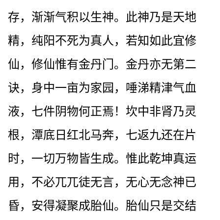
存，渐渐气积以生神。此神乃是天地
精，纯阳不死为真人，若知如此宜修
仙，修仙惟有金丹门。金丹亦无第二
诀，身中一亩为家园，唾涕精津气血
液，七件阴物何正焉！坎中非肾乃灵
根，潭底日红北马奔，七返九还在片
时，一切万物皆生成。惟此乾坤真运
用，不必兀兀徒无言，无心无念神已
昏，安得凝聚成胎仙。胎仙只是交结