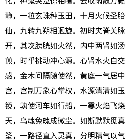
化，神鬼哭泣惊相喧。云收雨散万籁
静，一粒玄珠种玉田，十月火候圣胎
仙，九转九朔相迥旋。初时夹脊关脉
开，其次膀胱如火然，内中两肾如汤
煎，时乎挑动冲心源。心肾水火自交
感，金木间隔随使然，黄庭一气居中
宫，宫制万象心掌权，水源清清如玉
镜，孰使河车如行船，一霎火焰飞烧
天，乌魂兔魄成微尘。如斯默默觅真
筌，一路径直入灵真，分明精气以气