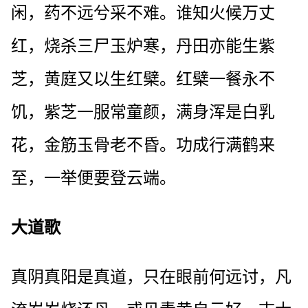
闲，药不远兮采不难。谁知火候万丈
红，烧杀三尸玉炉寒，丹田亦能生紫
芝，黄庭又以生红檗。红檗一餐永不
饥，紫芝一服常童颜，满身浑是白乳
花，金筋玉骨老不昏。功成行满鹤来
至，一举便要登云端。
大道歌
真阴真阳是真道，只在眼前何远讨，凡