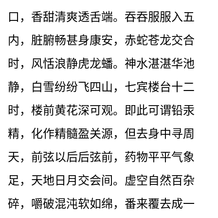
口，香甜清爽透舌端。吞吞服服入五
内，脏腑畅甚身康安，赤蛇苍龙交合
时，风恬浪静虎龙蟠。神水湛湛华池
静，白雪纷纷飞四山，七宾楼台十二
时，楼前黄花深可观。即此可谓铅汞
精，化作精髓盈关源，但去身中寻周
天，前弦以后后弦前，药物平平气象
足，天地日月交会间。虚空自然百杂
碎，嚼破混沌软如绵，番来覆去成一