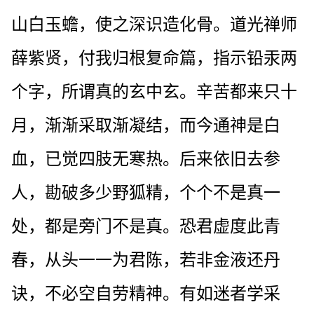
山白玉蟾，使之深识造化骨。道光禅师
薛紫贤，付我归根复命篇，指示铅汞两
个字，所谓真的玄中玄。辛苦都来只十
月，渐渐采取渐凝结，而今通神是白
血，已觉四肢无寒热。后来依旧去参
人，勘破多少野狐精，个个不是真一
处，都是旁门不是真。恐君虚度此青
春，从头一一为君陈，若非金液还丹
诀，不必空自劳精神。有如迷者学采