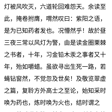
灯被风吹灭，六道轮回难怨天。余读至
此，掩卷拊膺，喟然叹曰：紫阳之语，
是为已知药者发也。况懵然乎！故於昼
三夜三常以风灯为警，由是读金圈栗棘
之书者，十年，习金铅木汞之事者又十
年，殆如嚼蜡。虽欲寻出生死一路，若
蝇钻窗然，不觉忽及世矣！及敬览翠虚
之篇，复聆方外高士之至论，始知采时
唤为药也，炼时唤为火也，结时谓之