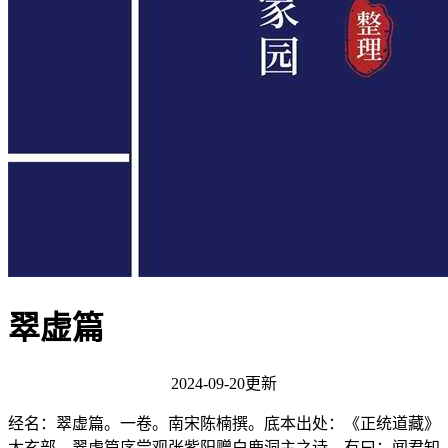
翠虚篇
2024-09-20更新
经名：翠虚篇。一卷。南宋陈楠撰。底本出处：《正统道藏》
太玄部。翠虚篇序尝观张紫阳赠白鹿洞主之诗，有曰：闻君知