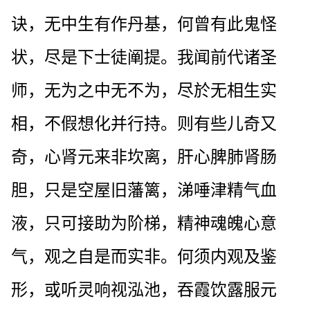
诀，无中生有作丹基，何曾有此鬼怪
状，尽是下士徒阐提。我闻前代诸圣
师，无为之中无不为，尽於无相生实
相，不假想化并行持。则有些儿奇又
奇，心肾元来非坎离，肝心脾肺肾肠
胆，只是空屋旧藩篱，涕唾津精气血
液，只可接助为阶梯，精神魂魄心意
气，观之自是而实非。何须内观及鉴
形，或听灵响视泓池，吞霞饮露服元