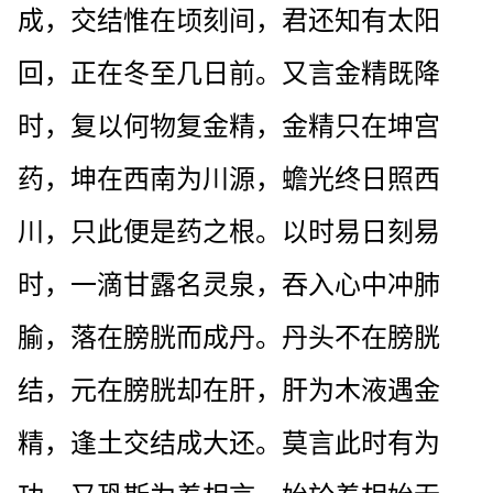
成，交结惟在顷刻间，君还知有太阳
回，正在冬至几日前。又言金精既降
时，复以何物复金精，金精只在坤宫
药，坤在西南为川源，蟾光终日照西
川，只此便是药之根。以时易日刻易
时，一滴甘露名灵泉，吞入心中冲肺
腧，落在膀胱而成丹。丹头不在膀胱
结，元在膀胱却在肝，肝为木液遇金
精，逢土交结成大还。莫言此时有为