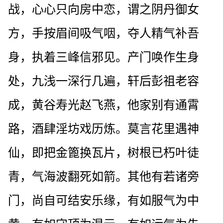
战，心心只向房中恋，谓之阴丹御女
方，手按眉间吸气咽，夺人精气补吾
身，执着三峰信邪见。产门唤作生身
处，九浅一深行几遍，轩后彭祖老容
成，黄谷寿光赵飞燕，他家别有通霄
路，酒肆淫坊戏历炼。莫言花里遇神
仙，即把金篦换瓦片，树根已朽叶徒
青，气海波翻死如箭。其他有若诸旁
门，尚自可结安乐缘，有如服气为中