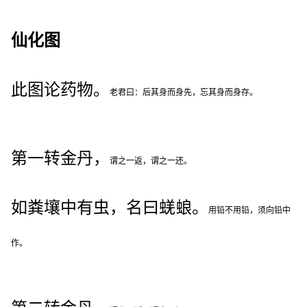
仙化图
此图论药物。
老君曰：后其身而身先，忘其身而身存。
第一转金丹，
谓之一返，谓之一还。
如粪壤中有虫，名曰蜣蜋。
用铅不用铅，须向铅中
作。