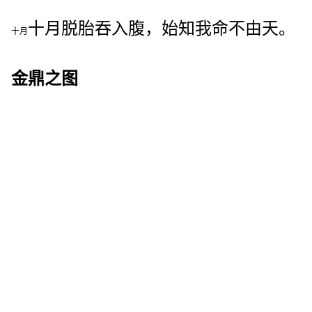
十月脱胎吞入腹，始知我命不由天。
十月
金鼎之图