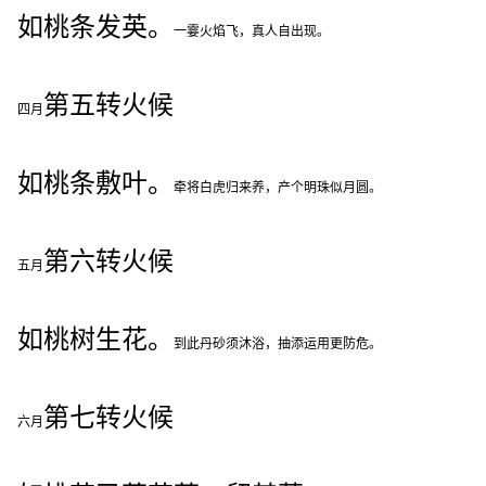
如桃条发英。
一霎火焰飞，真人自出现。
第五转火候
四月
如桃条敷叶。
牵将白虎归来养，产个明珠似月圆。
第六转火候
五月
如桃树生花。
到此丹砂须沐浴，抽添运用更防危。
第七转火候
六月