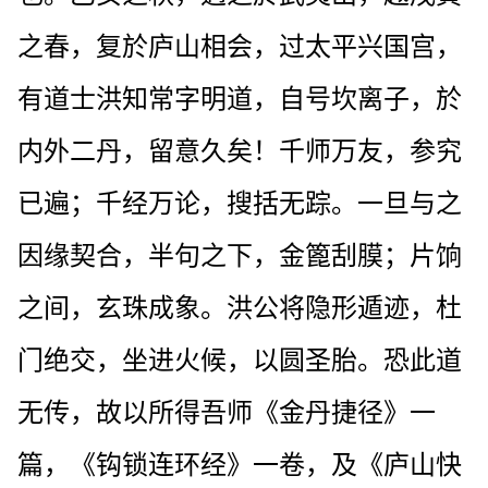
之春，复於庐山相会，过太平兴国宫，
有道士洪知常字明道，自号坎离子，於
内外二丹，留意久矣！千师万友，参究
已遍；千经万论，搜括无踪。一旦与之
因缘契合，半句之下，金篦刮膜；片饷
之间，玄珠成象。洪公将隐形遁迹，杜
门绝交，坐进火候，以圆圣胎。恐此道
无传，故以所得吾师《金丹捷径》一
篇，《钩锁连环经》一卷，及《庐山快