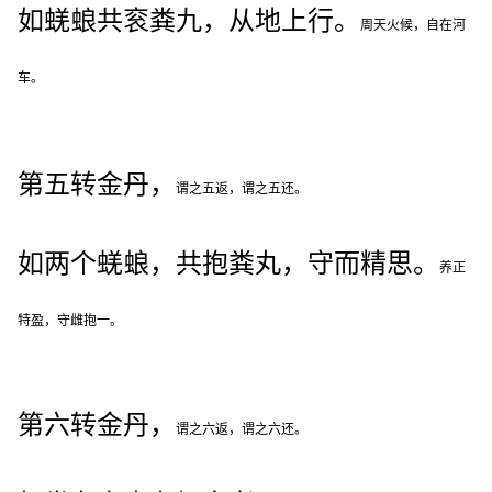
如蜣蜋共衮粪九，从地上行。
周天火候，自在河
车。
第五转金丹，
谓之五返，谓之五还。
如两个蜣蜋，共抱粪丸，守而精思。
养正
特盈，守雌抱一。
第六转金丹，
谓之六返，谓之六还。