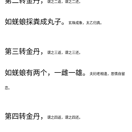
第二转金丹，
谓之二返，谓之二还。
如蜣蜋採粪成丸子。
玄珠成象，太乙归真。
第三转金丹，
谓之三返，谓之三还。
如蜣蜋有两个，一雌一雄。
夫妇老相逢，思情自留
恋。
第四转金丹，
谓之四返，谓之四还。