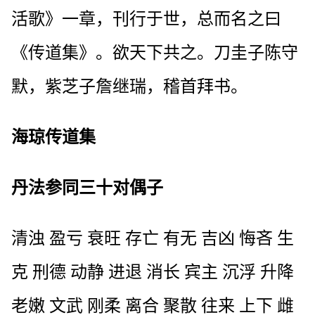
活歌》一章，刊行于世，总而名之曰
《传道集》。欲天下共之。刀圭子陈守
默，紫芝子詹继瑞，稽首拜书。
海琼传道集
丹法参同三十对偶子
清浊 盈亏 衰旺 存亡 有无 吉凶 悔吝 生
克 刑德 动静 进退 消长 宾主 沉浮 升降
老嫩 文武 刚柔 离合 聚散 往来 上下 雌