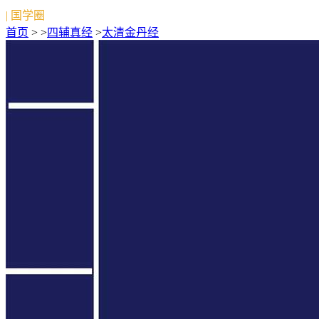
| 国学圈
首页
> >
四辅真经
>
太清金丹经