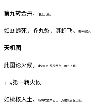
第九转金丹，
谓之九还。
如蜣蜋死，粪丸裂，其蝉飞。
形神俱妙。
天机图
此图论火候。
老君曰：绵绵若存，用之不勤。
第一转火候
十一月
如桃核入土。
取将坎位中心实，点破离宫腹里阴。