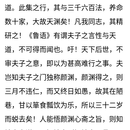
道。此集之行，其与三千六百法，养命
数十家，大故天渊矣！凡我同志，其精
研之！《鲁语》有谓夫子之言性与天
道，不可得而闻也。吁！天下后世，不
审夫子之意，即以为甚高难行之事。夫
岂知夫子之门独称颜渊，颜渊得之，则
三月不违仁，而又终日如愚，故其在陋
巷，甘以箪食瓢饮为乐，所以三十二岁
而蜕去矣！人能悟颜渊心斋之旨，则知