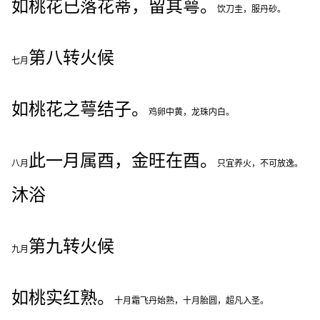
如桃花已落花蒂，留其萼。
饮刀圭，服丹砂。
第八转火候
七月
如桃花之萼结子。
鸡卵中黄，龙珠内白。
此一月属酉，金旺在酉。
八月
只宜养火，不可放逸。
沐浴
第九转火候
九月
如桃实红熟。
十月霜飞丹始熟，十月胎圆，超凡入圣。