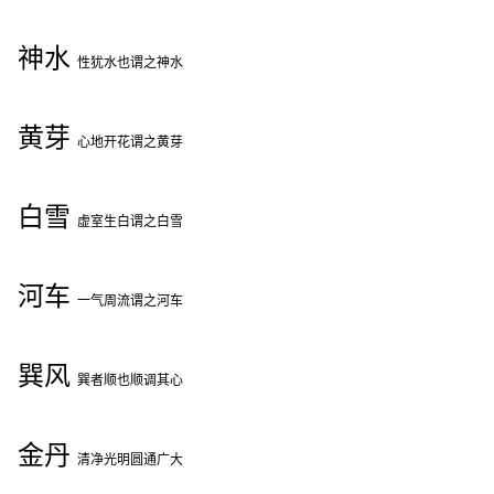
神水
性犹水也谓之神水
黄芽
心地开花谓之黄芽
白雪
虚室生白谓之白雪
河车
一气周流谓之河车
巽风
巽者顺也顺调其心
金丹
清净光明圆通广大