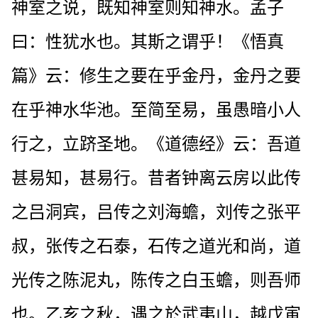
神室之说，既知神室则知神水。孟子
曰：性犹水也。其斯之谓乎！《悟真
篇》云：修生之要在乎金丹，金丹之要
在乎神水华池。至简至易，虽愚暗小人
行之，立跻圣地。《道德经》云：吾道
甚易知，甚易行。昔者钟离云房以此传
之吕洞宾，吕传之刘海蟾，刘传之张平
叔，张传之石泰，石传之道光和尚，道
光传之陈泥丸，陈传之白玉蟾，则吾师
也。乙亥之秋，遇之於武夷山，越戊寅