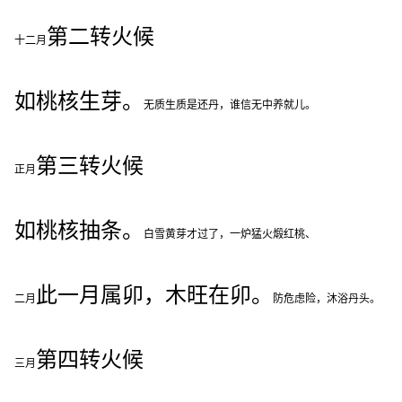
第二转火候
十二月
如桃核生芽。
无质生质是还丹，谁信无中养就儿。
第三转火候
正月
如桃核抽条。
白雪黄芽才过了，一炉猛火煅红桃、
此一月属卯，木旺在卯。
二月
防危虑险，沐浴丹头。
第四转火候
三月