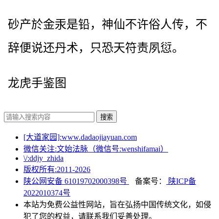
砂产於金汞是铅，神仙不许俗人传，不
辞便说还丹术，只恐天符责夙愆。
龙虎手鉴图
搜索
[大道家园]:www.dadaojiayuan.com
微信关注:文始法脉（微信号:wenshifamai）
\/:ddjy_zhida
版权所有:2011-
2026
陕公网安备 61019702000398号
备案号：
陕ICP备
2022010374号
本站为免费公益性网站，旨在弘扬中国传统文化，如侵
犯了您的权益，请联系我们妥善处理。