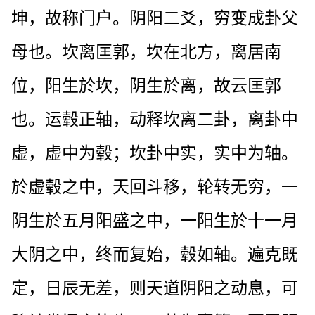
坤，故称门户。阴阳二爻，穷变成卦父
母也。坎离匡郭，坎在北方，离居南
位，阳生於坎，阴生於离，故云匡郭
也。运毂正轴，动释坎离二卦，离卦中
虚，虚中为毂；坎卦中实，实中为轴。
於虚毂之中，天回斗移，轮转无穷，一
阴生於五月阳盛之中，一阳生於十一月
大阴之中，终而复始，毂如轴。遍克既
定，日辰无差，则天道阴阳之动息，可