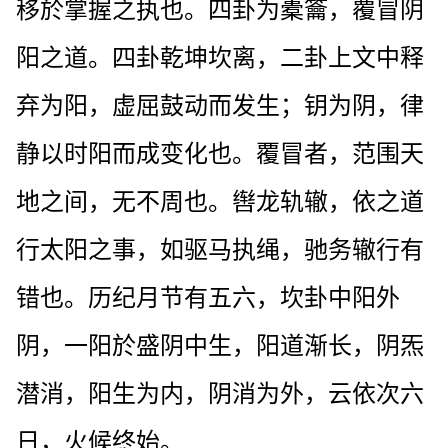
移於掌握之执也。四卦为橐籥，覆冒阴
阳之道。四卦乾坤坎离，二卦上文中释
弃为阳，虚屈鼓动而发生；钥为阴，律
静以时阳而成变化也。覆冒者，范围天
地之间，无不周也。辔龙轨辙，依之道
行太阳之事，如驱马执绳，驰务辙行有
错也。历纪月节有五六，坎卦中阳外
阴，一阳於盛阴中生，阳道渐长，阴炁
潜消，阳生为内，阴消为外，云依次六
日，火候终始。