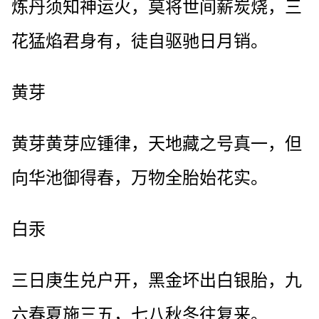
炼丹须知神运火，莫将世间薪炭烧，三
花猛焰君身有，徒自驱驰日月销。
黄芽
黄芽黄芽应锺律，天地藏之号真一，但
向华池御得春，万物全胎始花实。
白汞
三日庚生兑户开，黑金坏出白银胎，九
六春夏施三五，七八秋冬往复来。