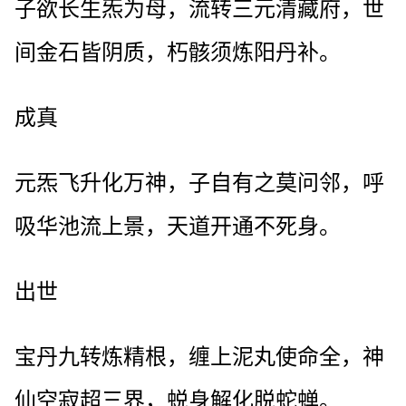
子欲长生炁为母，流转三元清藏府，世
间金石皆阴质，朽骸须炼阳丹补。
成真
元炁飞升化万神，子自有之莫问邻，呼
吸华池流上景，天道开通不死身。
出世
宝丹九转炼精根，缠上泥丸使命全，神
仙空寂超三界，蜕身解化脱蛇蝉。