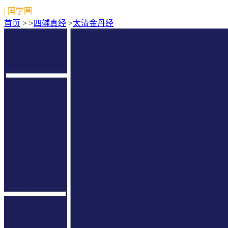
| 国学圈
首页
> >
四辅真经
>
太清金丹经