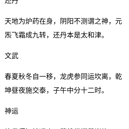
还丹
天地为炉药在身，阴阳不测谓之神，元
炁飞霜成九转，还丹本是太和津。
文武
春夏秋冬自一移，龙虎参同运坎离，乾
坤昼夜施交泰，子午中分十二时。
神运