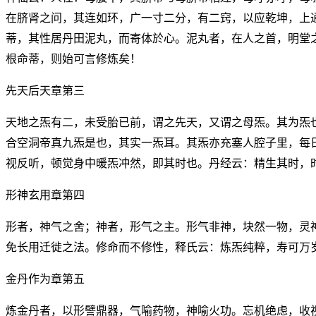
在脐肾之问，其连如环，广一寸二分，有二窍，以应乾坤，上
蒂，其性居丹田泥丸，而寄体於心。泥丸者，在人之首，明堂
根命蒂，则始可言修炼矣！
先天后天章第三
天地之炁有二，未受胎已前，谓之先天，又谓之母炁。其为炁
合空洞帝真九炁是也，其实一炁耳。其炁亦充塞人腔子里，每
视反听，顿觉身中暖炁冲然，即其时也。丹经云：精生其时，
形神玄用章第四
形者，神气之舍；神者，形气之主。形气非神，块然一物，灵
免长用迁徙之法。修命而不修性，释氏云：炼炁纯粹，寿可万
金丹作为章第五
炼金丹者，以形譬鼎器，气喻药物，神喻火功。忘机绝虑，收