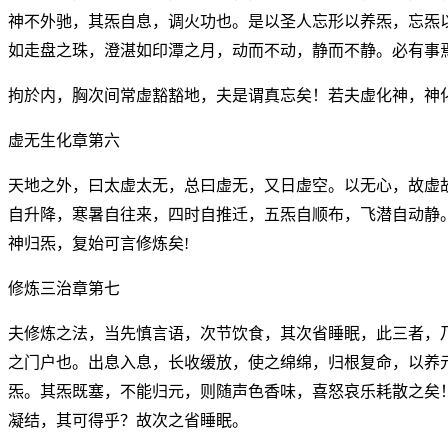
神不外驰，其炁自息，调火功也。是以圣人忘形以养炁，忘炁
如走盘之珠，澄湛如印潭之月，动而不动，静而不静。必有事
拘於内，胸次间常虚豁豁地，夫是谓真忘矣！若夫虚化神，神
虚无生化章第六
天地之外，曰太虚太无，总曰虚无，又日虚空。以无心，故虚
自升降，寒暑自往来，四时自推迁，五炁自顺布，飞潜自动静
神归炁，复始可言修炼矣!
修炼三治章第七
夫修炼之法，当先慎言语，次节饮食，其次省睡眠，此三者，
之门户也。出息入息，长收缓放，使之绵绵，归根复命，以养
炁。其炁既塞，不能归元，则随声色香味，喜怒哀乐耗散之矣
凝结，其可得乎？故次之省睡眠。