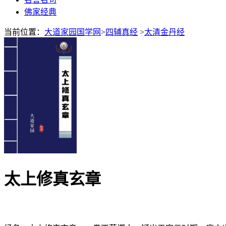
佛家经典
当前位置：
大道家园国学网
>
四辅真经
>
太清金丹经
太上修真玄章