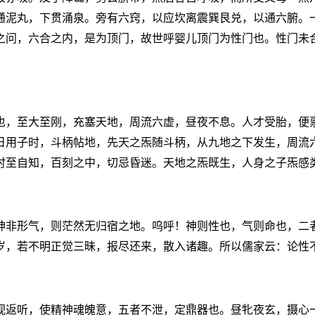
通泥丸，下贯涌泉。旁有六窍，以应坎离震巽艮兑，以通六腑。
之问，六合之内，是为顶门，故世呼婴儿顶门为性门也。性门未
也，至大至刚，充塞天地，周流六虚，昼夜不息。人才受胎，便
日用子时，斗柄帖地，先天之炁随斗柄，从九地之下发生，周流
时至自知，百刻之中，切忌昏迷。天地之炁既生，人身之子炁感
神非形气，则茫然无归宿之地。呜呼！神则性也，气则命也，二
岁，若不明正觉三昧，报尽还来，散入诸趣。所以儒家云：论性
视返听，使精神魂魄意，五者不泄，定鼎器也。昼牝夜玄，摄心