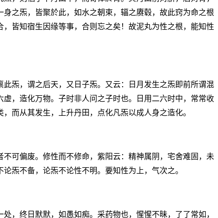
一身之炁，皆聚於此，如水之朝束，辐之赓毂，故此窍为命之根
合，皆知宿生因缘等事，合则忘之矣！故泥丸为性之根，能知性
禀此炁，谓之后天，又日子炁。又云：日月发生之炁即前所谓混
六虚，造化万物。子时非人问之子时也。日用二六时中，常常收
类，而从其发生，上升丹田，点化凡炁以成人身之造化。
者不可偏废。修性而不修命，紫阳云：精神属阴，宅舍难固，未
不论炁不备，论炁不论性不明。要知性为上，气次之。
一处，终日默默，如愚如痴。采药物也，惺惺不昧，了了常如，