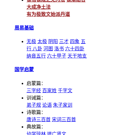
大成净土法
有为极致文始派丹道
周易基础
无极
太极
阴阳
三才
四象
五
行
八卦
河图
洛书
六十四卦
纳音五行
六十甲子
天干地支
国学启蒙
启蒙篇：
三字经
百家姓
千字文
训诫篇：
弟子规
论语
朱子家训
诗歌篇：
唐诗三百首
宋词三百首
典故篇：
幼学琼林
增广贤文