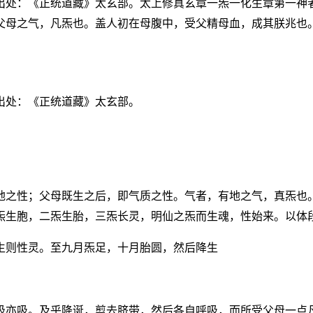
出处：《正统道藏》太玄部。太上修真玄章一炁一化生章第一神
父母之气，凡炁也。盖人初在母腹中，受父精母血，成其朕兆也
出处：《正统道藏》太玄部。
地之性；父母既生之后，即气质之性。气者，有地之气，真炁也
炁生胞，二炁生胎，三炁长灵，明仙之炁而生魂，性始来。以体
生则性灵。至九月炁足，十月胎圆，然后降生
吸亦吸。及乎降诞，剪去脐带，然后各自呼吸，而所受父母一点