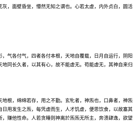
死灰，面壁昏坐，懵然无知之谓也。心若太虚，内外贞白，圆活
形，气各付气，四者各付本根，天地自覆载，日月自运行，阴阳
天地同长久者，以其有心，故不能虚无。苟能虚无，其神自来归
天地根，绵绵若存，用之不勤。玄牝者，神炁也，口鼻者，神炁
自日用发生之炁，每凭虚而生，人才饥虚，便思饮食，以故塞其
断，赚他性命。人若贪睡则神离於炁炁无所主，奔溃肆逸，欲望