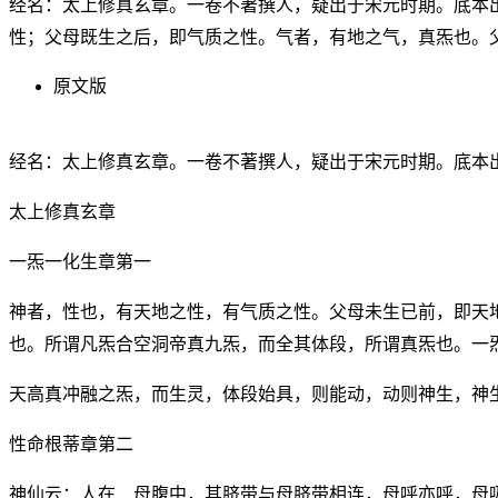
经名：太上修真玄章。一卷不著撰人，疑出于宋元时期。底本
性；父母既生之后，即气质之性。气者，有地之气，真炁也。
原文版
经名：太上修真玄章。一卷不著撰人，疑出于宋元时期。底本
太上修真玄章
一炁一化生章第一
神者，性也，有天地之性，有气质之性。父母未生已前，即天
也。所谓凡炁合空洞帝真九炁，而全其体段，所谓真炁也。一
天高真冲融之炁，而生灵，体段始具，则能动，动则神生，神
性命根蒂章第二
神仙云：人在．母腹中，其脐带与母脐带相连，母呼亦呼，母