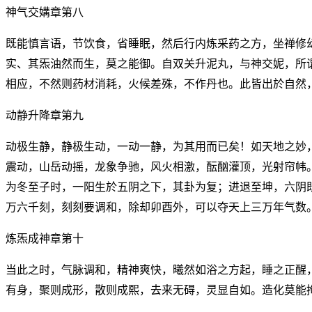
神气交媾章第八
既能慎言语，节饮食，省睡眠，然后行内炼采药之方，坐禅修
实、其炁油然而生，莫之能御。自双关升泥丸，与神交妮，所
相应，不然则药材消耗，火候差殊，不作丹也。此皆出於自然
动静升降章第九
动极生静，静极生动，一动一静，为其用而已矣！如天地之妙
震动，山岳动摇，龙象争驰，风火相激，酝酗灌顶，光射帘帏
为冬至子时，一阳生於五阴之下，其卦为复；进退至坤，六阴
万六千刻，刻刻要调和，除却卯酉外，可以夺天上三万年气数
炼炁成神章第十
当此之时，气脉调和，精神爽快，曦然如浴之方起，睡之正醒
有身，聚则成形，散则成熙，去来无碍，灵显自如。造化莫能