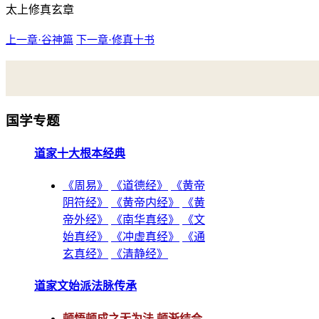
太上修真玄章
上一章·谷神篇
下一章·修真十书
国学专题
道家十大根本经典
《周易》
《道德经》
《黄帝
阴符经》
《黄帝内经》
《黄
帝外经》
《南华真经》
《文
始真经》
《冲虚真经》
《通
玄真经》
《清静经》
道家文始派法脉传承
顿悟顿成之无为法
顿渐结合