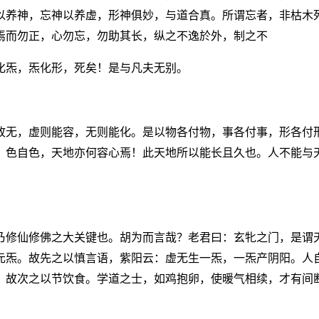
以养神，忘神以养虚，形神俱妙，与道合真。所谓忘者，非枯木
焉而勿正，心勿忘，勿助其长，纵之不逸於外，制之不
化炁，炁化形，死矣！是与凡夫无别。
故无，虚则能容，无则能化。是以物各付物，事各付事，形各付
。色自色，天地亦何容心焉！此天地所以能长且久也。人不能与
乃修仙修佛之大关键也。胡为而言哉？老君曰：玄牝之门，是谓
元炁。故先之以慎言语，紫阳云：虚无生一炁，一炁产阴阳。人
！故次之以节饮食。学道之士，如鸡抱卵，使暖气相续，才有间