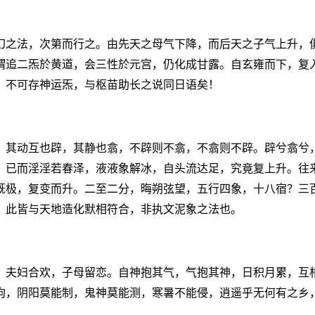
幻之法，次第而行之。由先天之母气下降，而后天之子气上升，
谓追二炁於黄道，会三性於元宫，仍化成甘露。自玄雍而下，复
，不可存神运炁，与枢苗助长之说同日语矣！
，其动互也辟，其静也翕，不辟则不翕，不翕则不辟。辟兮翕兮
。已而淫淫若春泽，液液象解冰，自头流达足，究竟复上升。往
既极，复变而升。二至二分，晦朔弦望，五行四象，十八宿？三
。此皆与天地造化默相符合，非执文泥象之法也。
，夫妇合欢，子母留恋。自神抱其气，气抱其神，日积月累，互
拘，阴阳莫能制，鬼神莫能测，寒暑不能侵，逍遥乎无何有之乡