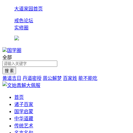
大道家园首页
戒色论坛
实修圈
国学圈
全部
黄道吉日
丹道密授
周公解梦
百家姓
能不能吃
首页
诸子百家
国学启蒙
中华道藏
传统艺术
名言名句