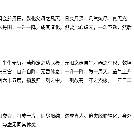
俱会於丹田，默化父母之凡炁，日久月深，凡气炼尽，真炁充
入丹田，一升一降，成其造化。但要此心虚无，一念不动，然后
，生生无穷。若静定之功既极，元阳之炁自生。炁之生也，乾坤
来三宫，自升自降，无暂休息；一升一降，为一周天。盖气上升
百六十五度，攒簇归一刻之中。一刻故有一年之炁象，一年三二
相交合，打成一片，阴尽阳纯，遂成真人。迨夫脱胎神化，身外
，与虚无同其体矣！