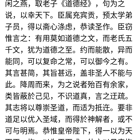
闲之燕，取老子《道德经》，句为之
说，以幸天下。臣属充宾贡，预太学弟
子员，得以斋心涤虑，恭读圣作。臣窃
惟言之：有用莫如道德之文，而老氏五
千文，犹为道德之至。约而能散，异而
能同，可以复命之常，可以御今之有。
其言甚简，其旨甚远，盖非圣人不能与
此。降周而来，为之说者殆百有余家，
类皆蔽於己见，不识道真，言之迂疏。
其志将以尊崇圣道，而适为抵迕。要非
道足以优入圣域，而得於神解者，或不
可与明焉。恭惟皇帝陛下，得一以为天