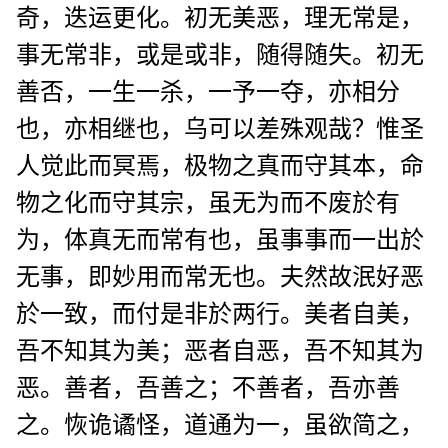
奇，迭运更化。初无美恶，理无常是，
事无常非，或是或非，随得随失。初无
善否，一生一杀，一予一夺，亦相分
也，亦相继也，乌可以差殊观哉？惟圣
人觉此而冥焉，极物之真而守其本，命
物之化而守其宗，虽无为而不废於有
为，体真无而常有也，虽事事而一出於
无事，即妙用而常无也。夫然故泯好恶
於一致，而付是非於两行。美者自美，
吾不知其为美；恶者自恶，吾不知其为
恶。善者，吾善之；不善者，吾亦善
之。恢诡谲怪，道通为一，虽欲简之，