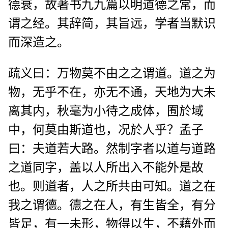
德衰，故著书九九篇以明道德之常，而
谓之经。其辞简，其旨远，学者当默识
而深造之。
疏义曰：万物莫不由之之谓道。道之为
物，无乎不在，亦无不通，天地为大未
离其内，秋毫为小待之成体，囿於域
中，何莫由斯道也，况於人乎？孟子
曰：夫道若大路。然制字者以道与道路
之道同字，盖以人所出入不能外是故
也。则道者，人之所共由可知。道之在
我之谓德。德之在人，有生皆全，有分
皆足，有一未形，物得以生，不藉外而