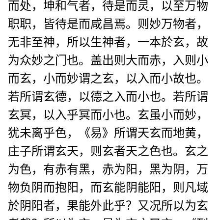
而处，坤和气者，待是而灵，以至万物
职职，皆待是而咸昌焉。则妙万物者，
无非至神，所以生神者，一本於玄，故
为众妙之门也。盖出则大而赤，入则小
而玄，小而妙谓之玄，以入而小故也。
若所谓玄德，以德之入而小也。若所谓
玄冥，以入乎冥而小也。玄虽小而妙，
犹未离乎色，《易》所谓天玄而地黄，
庄子所谓玄天，则玄者天之色也。玄之
为色，有赤有黑，赤为阳，黑为阴，万
物负阴而抱阳，而玄能阴能阳，则凡域
於阴阳者，果能外此乎？又况所以为玄