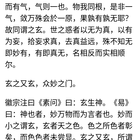
而有气，气则一也。物我同根，是非一
气，敛万殊会於一原，果孰有孰无耶？
故同谓之玄。世之惑者以无为真，以有
为妄，拾妄求真，去真益远，殊不知无
即妙有，有即真无，名相反而实相顺
尔。
玄之又玄，众妙之门。
徽宗注曰《素问》曰：玄生神。《易》
曰：神也者，妙万物而为言者也。妙而
小之谓玄，玄者天之色。色之所色者彰
矣，而色色者未尝显。玄之又玄，所谓