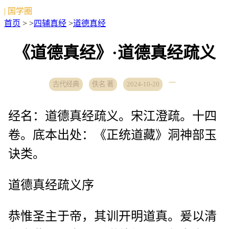
| 国学圈
首页
> >
四辅真经
>
道德真经
《道德真经》·道德真经疏义
古代经典
佚名 著
2024-10-20
经名：道德真经疏义。宋江澄疏。十四
卷。底本出处：《正统道藏》洞神部玉
诀类。
道德真经疏义序
恭惟圣主于帝，其训开明道真。爰以清