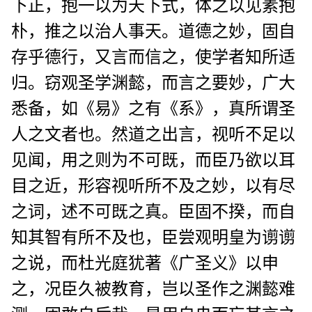
下正，抱一以为天下式，体之以见素抱
朴，推之以治人事天。道德之妙，固自
存乎德行，又言而信之，使学者知所适
归。窃观圣学渊懿，而言之要妙，广大
悉备，如《易》之有《系》，真所谓圣
人之文者也。然道之出言，视听不足以
见闻，用之则为不可既，而臣乃欲以耳
目之近，形容视听所不及之妙，以有尽
之词，述不可既之真。臣固不揆，而自
知其智有所不及也，臣尝观明皇为谫谫
之说，而杜光庭犹著《广圣义》以申
之，况臣久被教育，岂以圣作之渊懿难