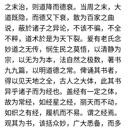
之末治，则道降而德衰。当周之末，大
道既隐，而德又下衰，散为百家之曲
说，蔽於诸子之异论，不该不徧，不全
不粹，道术於是为天下裂。爰有老氏念
妙道之无传，悯生民之莫悟，以清静为
宗，以无为为本，法自然之极数，著书
九九篇，以明道德之常。俾诵其书者，
得以见天地之全，古人之大体，此其书
异乎诸子而为经也。盖经有一定之体，
故为常经，如经星之经，丽天而不动，
如织之有经，履机而不易。谓之经焉。
观其为书，该括众妙，广大悉备，而多